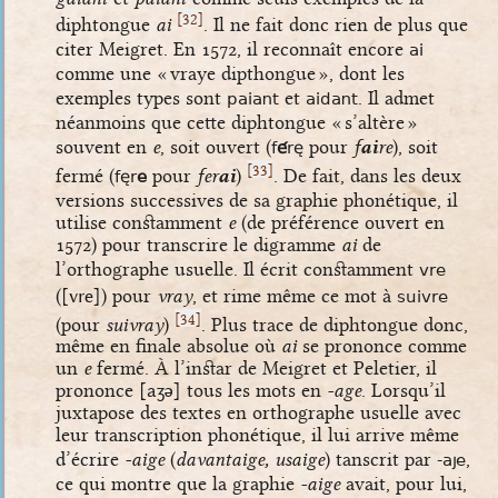
[
]
32
diphtongue
ai
. Il ne fait donc rien de plus que
ai
citer Meigret. En 1572, il reconnaît encore
comme une « vraye dipthongue », dont les
paiant
aidant
exemples types sont
et
. Il admet
néanmoins que cette diphtongue « s’altère »
f
é
rè
souvent en
e
, soit ouvert (
pour
f
ai
re
), soit
[
]
33
fèr
e
fermé (
pour
fer
ai
)
. De fait, dans les deux
versions successives de sa graphie phonétique, il
utilise constamment
e
(de préférence ouvert en
1572) pour transcrire le digramme
ai
de
vre
l’orthographe usuelle. Il écrit constamment
suivre
(
[vre]
) pour
vray
, et rime même ce mot à
[
]
34
(pour
suivray
)
. Plus trace de diphtongue donc,
même en finale absolue où
ai
se prononce comme
un
e
fermé. À l’instar de Meigret et Peletier, il
prononce
[aʒə]
tous les mots en
-age
. Lorsqu’il
juxtapose des textes en orthographe usuelle avec
leur transcription phonétique, il lui arrive même
-aje
d’écrire
-aige
(
davantaige, usaige
) tanscrit par
,
ce qui montre que la graphie
-aige
avait, pour lui,