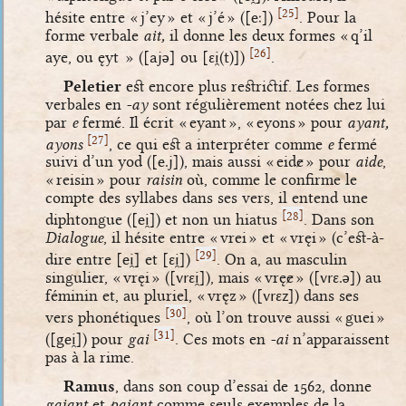
[
]
25
hésite entre « j’ey » et « j’é » (
[eː]
)
. Pour la
forme verbale
ait,
il donne les deux formes « q’il
[
]
26
aye, ou ęyt » (
[ajə]
ou
[ɛi̯(t)]
)
.
Peletier
est encore plus restrictif. Les formes
verbales en
-ay
sont régulièrement notées chez lui
par
e
fermé. Il écrit « eyant », « eyons » pour
ayant,
[
]
27
ayons
, ce qui est a interpréter comme
e
fermé
suivi d’un yod (
[e.j]
), mais aussi « eidɇ » pour
aide
,
« reisin » pour
raisin
où, comme le confirme le
compte des syllabes dans ses vers, il entend une
[
]
28
diphtongue (
[ei̯]
) et non un hiatus
. Dans son
Dialogue
, il hésite entre « vrei » et « vręi » (c’est-à-
[
]
29
dire entre
[ei̯]
et
[ɛi̯]
)
. On a, au masculin
singulier, « vręi » (
[vrɛi̯]
), mais « vręɇ » (
[vrɛ.ə]
) au
féminin et, au pluriel, « vręz » (
[vrɛz]
) dans ses
[
]
30
vers phonétiques
, où l’on trouve aussi « guei »
[
]
31
(
[gei̯]
) pour
gai
. Ces mots en
-ai
n’apparaissent
pas à la rime.
Ramus
, dans son coup d’essai de 1562, donne
gaiant
et
paiant
comme seuls exemples de la