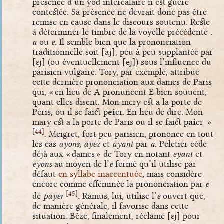
présence d’un yod intercalaire n’est guère
contestée. Sa présence ne devrait donc pas être
remise en cause dans le discours soutenu. Reste
à déterminer le timbre de la voyelle précédente :
a
ou
e
. Il semble bien que la prononciation
traditionnelle soit
[aj]
, peu à peu supplantée par
[ɛj]
(ou éventuellement
[ej]
) sous l’influence du
parisien vulgaire. Tory, par exemple, attribue
cette dernière prononciation aux dames de Paris
qui, « en lieu de A pronuncent E bien souuent,
quant elles disent. Mon mery est a la porte de
Peris, ou il se faict p
ei
er. En lieu de dire. Mon
mary est a la porte de Paris ou il se faict p
ai
er »
[
]
44
. Meigret, fort peu parisien, prononce en tout
les cas
ayons, ayez
et
ayant
par
a
. Peletier cède
déjà aux « dames » de Tory en notant
eyant
et
eyons
au moyen de l’
e
fermé qu’il utilise par
défaut
en syllabe inaccentuée
, mais considère
encore comme efféminée la prononciation par
e
[
]
45
de
payer
. Ramus, lui, utilise l’
e
ouvert que,
de manière générale, il favorise dans cette
situation. Bèze, finalement, réclame
[ɛj]
pour