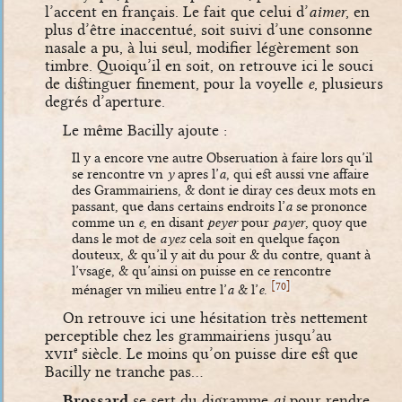
l’accent en français. Le fait que celui d’
aimer
, en
plus d’être inaccentué, soit suivi d’une consonne
nasale a pu, à lui seul, modifier légèrement son
timbre. Quoiqu’il en soit, on retrouve ici le souci
de distinguer finement, pour la voyelle
e
, plusieurs
degrés d’aperture.
Le même Bacilly ajoute :
Il y a encore vne autre Obseruation à faire lors qu’il
se rencontre vn
y
apres l’
a
, qui est aussi vne affaire
des Grammairiens, & dont ie diray ces deux mots en
passant, que dans certains endroits l’
a
se prononce
comme un
e
, en disant
peyer
pour
payer
, quoy que
dans le mot de
ayez
cela soit en quelque façon
douteux, & qu’il y ait du pour & du contre, quant à
l’vsage, & qu’ainsi on puisse en ce rencontre
[
]
70
ménager vn milieu entre l’
a
& l’
e
.
On retrouve ici une hésitation très nettement
perceptible chez les grammairiens jusqu’au
xvii
siècle. Le moins qu’on puisse dire est que
e
Bacilly ne tranche pas…
Brossard
se sert du digramme
ai
pour rendre