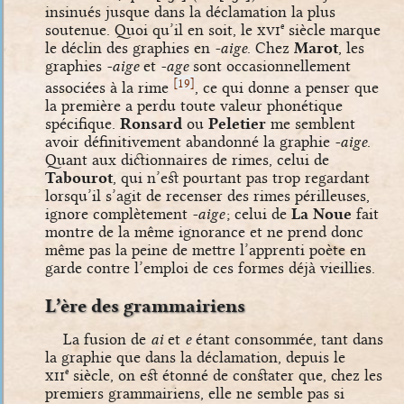
insinués jusque dans la déclamation la plus
soutenue. Quoi qu’il en soit, le
xvi
siècle marque
e
le déclin des graphies en
-aige
. Chez
Marot
, les
graphies
-aige
et
-age
sont occasionnellement
[
]
19
associées à la rime
, ce qui donne a penser que
la première a perdu toute valeur phonétique
spécifique.
Ronsard
ou
Peletier
me semblent
avoir définitivement abandonné la graphie
-aige
.
Quant aux dictionnaires de rimes, celui de
Tabourot
, qui n’est pourtant pas trop regardant
lorsqu’il s’agit de recenser des rimes périlleuses,
ignore complètement
-aige
; celui de
La Noue
fait
montre de la même ignorance et ne prend donc
même pas la peine de mettre l’apprenti poète en
garde contre l’emploi de ces formes déjà vieillies.
L’ère des grammairiens
La fusion de
ai
et
e
étant consommée, tant dans
la graphie que dans la déclamation, depuis le
xii
siècle, on est étonné de constater que, chez les
e
premiers grammairiens, elle ne semble pas si