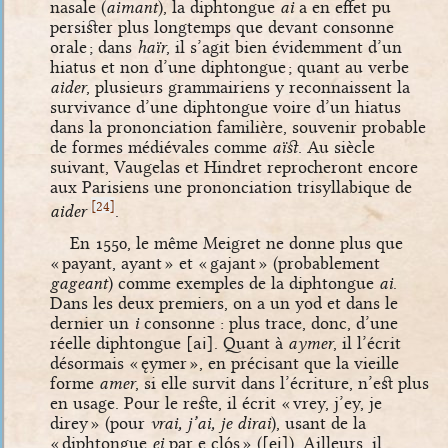
nasale (
aimant
), la diphtongue
ai
a en effet pu
persister plus longtemps que devant consonne
orale ; dans
haïr
, il s’agit bien évidemment d’un
hiatus et non d’une diphtongue ;
quant au verbe
aider
, plusieurs grammairiens y reconnaissent la
survivance d’une diphtongue voire d’un hiatus
dans la prononciation familière, souvenir probable
de formes médiévales comme
aïst
. Au siècle
suivant, Vaugelas et Hindret reprocheront encore
aux Parisiens une prononciation trisyllabique de
[
]
24
aider
.
En 1550, le même Meigret ne donne plus que
« payant, ayant » et « gajant » (probablement
gageant
) comme exemples de la diphtongue
ai
.
Dans les deux premiers, on a un yod et dans le
dernier un
i
consonne : plus trace, donc, d’une
réelle diphtongue
[ai]
. Quant à
aymer
, il l’écrit
désormais « ęymer », en précisant que la vieille
forme
amer
, si elle survit dans l’écriture, n’est plus
en usage. Pour le reste, il écrit « vrey, j’ey, je
direy » (pour
vrai, j’ai, je dirai
), usant de la
« diphtongue
ei
par e clós » (
[ei̯]
). Ailleurs, il