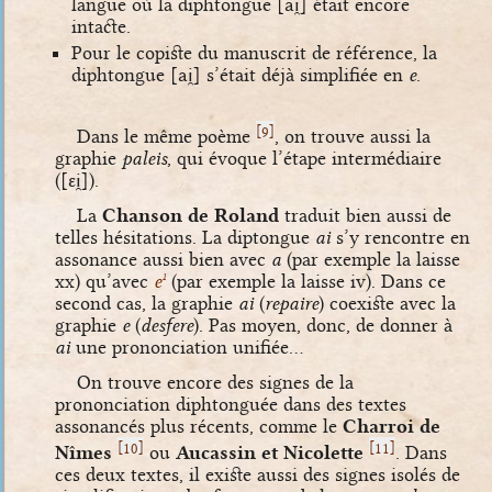
langue où la diphtongue
[ai̯]
était encore
intacte.
Pour le copiste du manuscrit de référence, la
diphtongue
[ai̯]
s’était déjà simplifiée en
e
.
[
]
9
Dans le même poème
, on trouve aussi la
graphie
paleis
, qui évoque l’étape intermédiaire
(
[ɛi̯]
).
La
Chanson de Roland
traduit bien aussi de
telles hésitations. La diptongue
ai
s’y rencontre en
assonance aussi bien avec
a
(par exemple la laisse
xx) qu’avec
e
(par exemple la laisse iv). Dans ce
1
second cas, la graphie
ai
(
repaire
) coexiste avec la
graphie
e
(
desfere
). Pas moyen, donc, de donner à
ai
une prononciation unifiée…
On trouve encore des signes de la
prononciation diphtonguée dans des textes
assonancés plus récents, comme le
Charroi de
[
]
[
]
10
11
Nîmes
ou
Aucassin et Nicolette
. Dans
ces deux textes, il existe aussi des signes isolés de