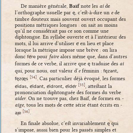
De manière générale,
Baïf
note les
ai
de
è
l’orthographe usuelle par
, c’est-à-dire un
e
de
timbre douteux mais souvent ouvert occupant des
positions métriques longues : on sait au moins
qu’il ne considérait pas ce son comme une
diphtongue. En syllabe ouverte et à l’intérieur des
é
mots, il lui arrive d’utiliser
en lieu et place
lorsque la métrique impose une brève : on lira
fére
donc
pour
faire
alors même que, dans d’autres
è
formes de ce verbe, il arrive que
traduise des
ai
fèzant,
qui, pour nous, ont valeur d’
e
féminin :
[
]
54
fèzøs
. Cas particulier déjà évoqué, les formes
[
]
55
éidas, éidant, éidront, éidér
, attestant la
prononciation diphtonguée des formes du verbe
aider
. On ne trouve pas, chez Baïf, de formes en
-
-
aige
, tous les mots de cette série étant écrits en
[
]
56
aje
.
è
En finale absolue, c’est invariablement
qui
s’impose, aussi bien pour les passés simples et