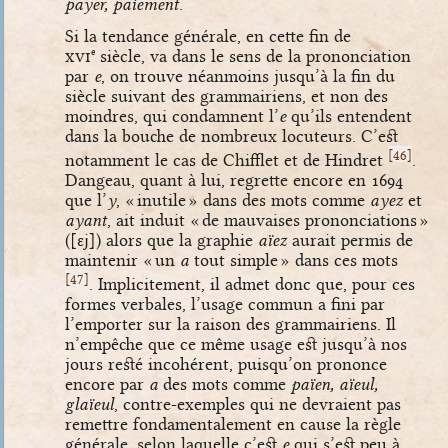
payer, paiement
.
Si la tendance générale, en cette fin de
xvi
siècle, va dans le sens de la prononciation
e
par
e
, on trouve néanmoins jusqu’à la fin du
siècle suivant des grammairiens, et non des
moindres, qui condamnent l’
e
qu’ils entendent
dans la bouche de nombreux locuteurs. C’est
[
]
46
notamment le cas de Chifflet et de Hindret
.
Dangeau, quant à lui, regrette encore en 1694
que l’
y
, « inutile » dans des mots comme
ayez
et
ayant
, ait induit « de mauvaises prononciations »
(
[ɛj]
) alors que la graphie
aïez
aurait permis de
maintenir « un
a
tout simple » dans ces mots
[
]
47
. Implicitement, il admet donc que, pour ces
formes verbales, l’usage commun a fini par
l’emporter sur la raison des grammairiens. Il
n’empêche que ce même usage est jusqu’à nos
jours resté incohérent, puisqu’on prononce
encore par
a
des mots comme
païen, aïeul,
glaïeul
, contre-exemples qui ne devraient pas
remettre fondamentalement en cause la règle
générale, selon laquelle c’est
e
qui s’est peu à