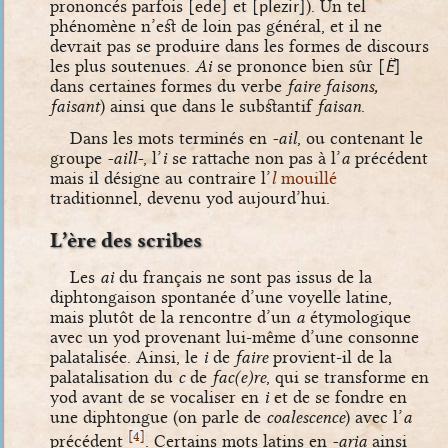
prononcés parfois
[ede]
et
[plezir]
). Un tel
phénomène n’est de loin pas général, et il ne
devrait pas se produire dans les formes de discours
les plus soutenues.
Ai
se prononce bien sûr
[
Ë
]
dans certaines formes du verbe
faire faisons,
faisant
) ainsi que dans le substantif
faisan
.
Dans les mots terminés en
-ail
, ou contenant le
groupe
-aill-
, l’
i
se rattache non pas à l’
a
précédent
mais il désigne au contraire l’
l
mouillé
traditionnel, devenu yod aujourd’hui.
L’ère des scribes
Les
ai
du français ne sont pas issus de la
diphtongaison spontanée d’une voyelle latine,
mais plutôt de la rencontre d’un
a
étymologique
avec un yod provenant lui-même d’une consonne
palatalisée. Ainsi, le
i
de
faire
provient-il de la
palatalisation du
c
de
fac(e)re
, qui se transforme en
yod avant de se vocaliser en
i
et de se fondre en
une diphtongue (on parle de
coalescence
) avec l’
a
[
]
4
précédent
. Certains mots latins en
-aria
ainsi