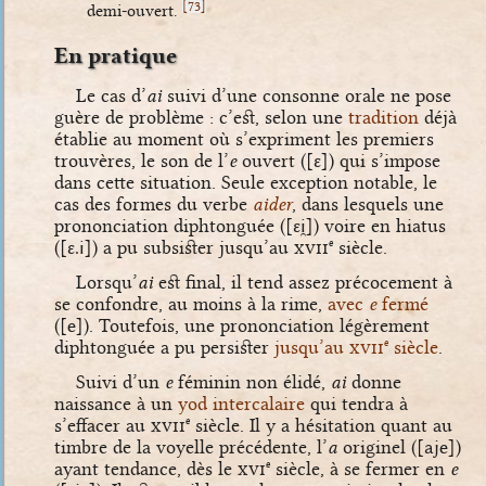
[
]
73
demi-ouvert.
En pratique
Le cas d’
ai
suivi d’une consonne orale ne pose
guère de problème : c’est, selon une
tradition
déjà
établie au moment où s’expriment les premiers
trouvères, le son de l’
e
ouvert (
[ɛ]
) qui s’impose
dans cette situation. Seule exception notable, le
cas des formes du verbe
aider
, dans lesquels une
prononciation diphtonguée (
[ɛi̯]
) voire en hiatus
(
[ɛ.i]
) a pu subsister jusqu’au
xvii
siècle.
e
Lorsqu’
ai
est final, il tend assez précocement à
se confondre, au moins à la rime,
avec
e
fermé
(
[e]
). Toutefois, une prononciation légèrement
diphtonguée a pu persister
jusqu’au
xvii
siècle
.
e
Suivi d’un
e
féminin non élidé,
ai
donne
naissance à un
yod intercalaire
qui tendra à
s’effacer au
xvii
siècle. Il y a hésitation quant au
e
timbre de la voyelle précédente, l’
a
originel (
[aje]
)
ayant tendance, dès le
xvi
siècle, à se fermer en
e
e