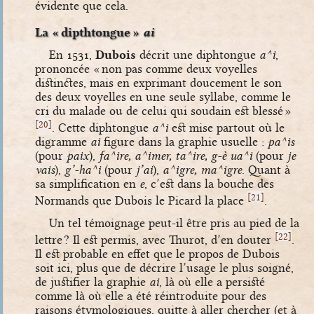
évidente que cela.
La « dipthtongue »
ai
En 1531,
Dubois
décrit une diphtongue
a^i
,
prononcée « non pas comme deux voyelles
distinctes, mais en exprimant doucement le son
des deux voyelles en une seule syllabe, comme le
cri du malade ou de celui qui soudain est blessé »
[
]
20
. Cette diphtongue
a^i
est mise partout où le
digramme
ai
figure dans la graphie usuelle :
pa^is
(pour
paix
),
fa^ire, a^imer, ta^ire, g-è ua^i
(pour
je
vais
),
g’-ha^i
(pour
j’ai
),
a^igre, ma^igre
. Quant à
sa simplification en
e
, c’est dans la bouche des
[
]
21
Normands que Dubois le Picard la place
.
Un tel témoignage peut-il être pris au pied de la
[
]
22
lettre ? Il est permis, avec Thurot, d’en douter
.
Il est probable en effet que le propos de Dubois
soit ici, plus que de décrire l’usage le plus soigné,
de justifier la graphie
ai
, là où elle a persisté
comme là où elle a été réintroduite pour des
raisons étymologiques, quitte à aller chercher (et à