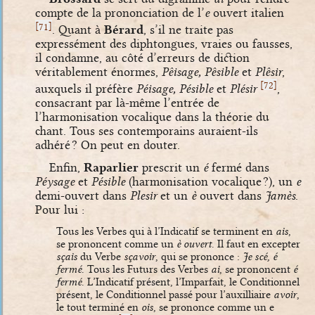
compte de la prononciation de l’
e
ouvert italien
[
]
71
. Quant à
Bérard
, s’il ne traite pas
expressément des diphtongues, vraies ou fausses,
il condamne, au côté d’erreurs de diction
véritablement énormes,
Pêisage, Pêsible
et
Plêsir
,
[
]
72
auxquels il préfère
Péisage, Pésible
et
Plésir
,
consacrant par là-même l’entrée de
l’harmonisation vocalique dans la théorie du
chant. Tous ses contemporains auraient-ils
adhéré ? On peut en douter.
Enfin,
Raparlier
prescrit un
é
fermé dans
Péysage
et
Pésible
(harmonisation vocalique ?), un
e
demi-ouvert dans
Plesir
et un
è
ouvert dans
Jamès
.
Pour lui :
Tous les Verbes qui à l’Indicatif se terminent en
ais
,
se prononcent comme un
è ouvert
. Il faut en excepter
sçais
du Verbe
sçavoir
, qui se prononce :
Je scé, é
fermé
. Tous les Futurs des Verbes
ai
, se prononcent
é
fermé
. L’Indicatif présent, l’Imparfait, le Conditionnel
présent, le Conditionnel passé pour l’auxilliaire
avoir
,
le tout terminé en
ois
, se prononce comme un e