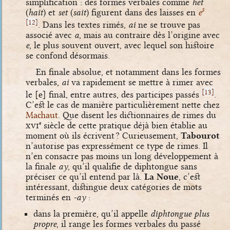
simplification : des formes verbales comme
het
(
hait
) et
set
(
sait
) figurent dans des laisses en
e
3
[
]
12
. Dans les textes rimés,
ai
ne se trouve pas
associé avec
a
, mais au contraire dès l’origine avec
e
, le plus souvent ouvert, avec lequel son histoire
se confond désormais.
En finale absolue, et notamment dans les formes
verbales,
ai
va rapidement se mettre à rimer avec
[
]
13
le
[e]
final, entre autres, des participes passés
.
C’est le cas de manière particulièrement nette chez
Machaut
. Que disent les dictionnaires de rimes du
xvi
siècle de cette pratique déjà bien établie au
e
moment où ils écrivent ? Curieusement,
Tabourot
n’autorise pas expressément ce type de rimes. Il
n’en consacre pas moins un long développement à
la finale
ay
, qu’il qualifie de diphtongue sans
préciser ce qu’il entend par là.
La Noue
, c’est
intéressant, distingue deux catégories de mots
terminés en
-ay
:
dans la première, qu’il appelle
diphtongue plus
propre
, il range les formes verbales du passé