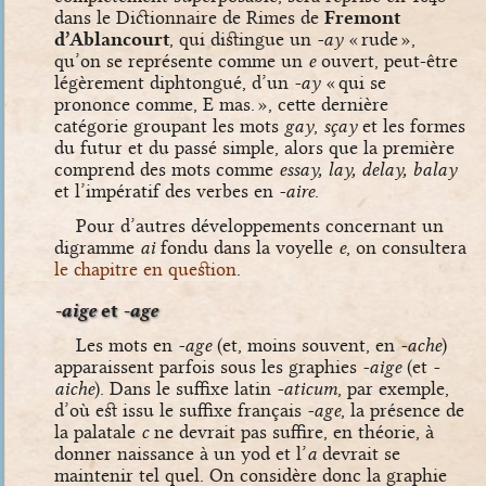
dans le Dictionnaire de Rimes de
Fremont
d’Ablancourt
, qui distingue un
-ay
« rude »,
qu’on se représente comme un
e
ouvert, peut-être
légèrement diphtongué, d’un
-ay
« qui se
prononce comme, E mas. », cette dernière
catégorie groupant les mots
gay
,
sçay
et les formes
du futur et du passé simple, alors que la première
comprend des mots comme
essay, lay, delay, balay
et l’impératif des verbes en
-aire
.
Pour d’autres développements concernant un
digramme
ai
fondu dans la voyelle
e
, on consultera
le chapitre en question
.
-aige
et
-age
Les mots en
-age
(et, moins souvent, en
-ache
)
apparaissent parfois sous les graphies
-aige
(et
-
aiche
). Dans le suffixe latin
-aticum
, par exemple,
d’où est issu le suffixe français
-age
, la présence de
la palatale
c
ne devrait pas suffire, en théorie, à
donner naissance à un yod et l’
a
devrait se
maintenir tel quel. On considère donc la graphie