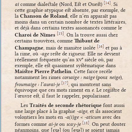
[
]
14
ai
comme dialectale (Nord, Est et Ouest)
. Si
cette graphie atypique est absente, par exemple, de
la
Chanson de Roland
, elle n’en apparaît pas
moins dans un certain nombre de textes littéraires,
et déjà dans certains textes assonancés comme le
[
]
15
Charoi de Nîmes
. On la trouve aussi chez
certains trouvères, comme
Thibaut de
[
]
16
Champagne
, mais de manière isolée
et pas à
la rime, où
-age
reste de rigueur. Elle ne devient
réellement fréquente qu’au
xv
siècle où, par
e
exemple, elle est quasiment systématique dans
Maistre Pierre Pathelin
. Cette farce recèle
notamment les rimes
corsaige : naige
(pour
neige
),
[
]
17
froumaige : l’aurai-je
, qui montrent sans
équivoque que ces mots riment en
e
. Le registre de
l’œuvre est, il faut le rappeler, popularisant.
Les
Traités de seconde rhétorique
font aussi
une large place à la graphie
-aige
, et ils associent
volontiers les mots en
-a(i)ge < -aticum
avec des
[
]
18
formes comme
ai-je
ou
scay-je
. On peut douter
néanmoins, que
[ɛʒə]
(ou
[eʒə]
) se soient jamais