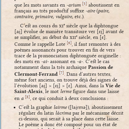
[
]
5
que les mots savants en
-arium
aboutissent en
français au très productif suffixe
-aire
(
paire,
contraire, primaire, vulgaire,
etc.).
C’est au cours du
xi
siècle que la diphtongue
e
[ai̯]
évolue de manière transitoire ver
[ɛi̯]
avant de
se simplifier, au début du
xii
siècle, en
[ɛ]
.
e
[
]
6
Comme le rappelle Lote
, il faut remonter à des
poèmes assonancés pour trouver en fin de vers
trace de la prononciation diphtonguée originelle :
des mots en
-ai-
assonant en
-a-
. C’est le cas
notamment dans la très archaïque
Passion de
[
]
7
Clermont-Ferrand
. Dans d’autres textes,
même fort anciens, on trouve déjà des signes de
l’évolution
[ai̯]
>
[ɛi̯]
>
[ɛ]
. Ainsi, dans la
Vie de
Saint-Alexis
, le mot
lerme
figure dans une laisse
[
]
8
en
a
, ce qui conduit à deux conclusions :
C’est la graphie
lairme
(
[lai̯rmə]
), aboutissement
régulier du latin
lácrima
par le mécanisme décrit
ci-dessus, qui serait à sa place dans cette laisse.
Le poème a donc été composé pour un état de