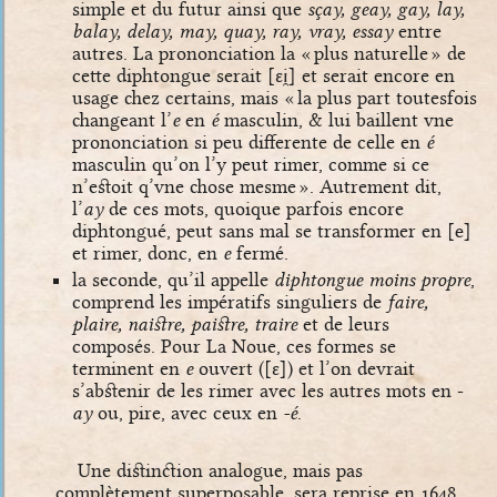
simple et du futur ainsi que
sçay, geay, gay, lay,
balay, delay, may, quay, ray, vray, essay
entre
autres. La prononciation la « plus naturelle » de
cette diphtongue serait
[ɛi̯]
et serait encore en
usage chez certains, mais « la plus part toutesfois
changeant l’
e
en
é
masculin, & lui baillent vne
prononciation si peu differente de celle en
é
masculin qu’on l’y peut rimer, comme si ce
n’estoit q’vne chose mesme ». Autrement dit,
l’
ay
de ces mots, quoique parfois encore
diphtongué, peut sans mal se transformer en
[e]
et rimer, donc, en
e
fermé.
la seconde, qu’il appelle
diphtongue moins propre
,
comprend les impératifs singuliers de
faire,
plaire, naistre, paistre, traire
et de leurs
composés. Pour La Noue, ces formes se
terminent en
e
ouvert (
[ɛ]
) et l’on devrait
s’abstenir de les rimer avec les autres mots en -
ay
ou, pire, avec ceux en
-é
.
Une distinction analogue, mais pas
complètement superposable, sera reprise en 1648