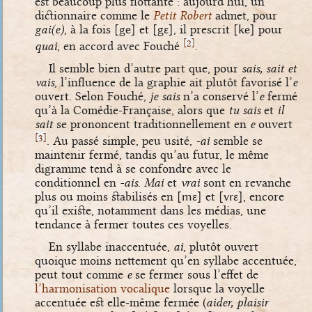
est beaucoup plus flottante : aujourd’hui, un
dictionnaire comme le
Petit Robert
admet, pour
gai(e)
, à la fois
[ge]
et
[gɛ]
, il prescrit
[ke]
pour
[
]
2
quai
, en accord avec Fouché
.
Il semble bien d’autre part que, pour
sais, sait et
vais
, l’influence de la graphie ait plutôt favorisé l’
e
ouvert. Selon Fouché,
je sais
n’a conservé l’
e
fermé
qu’à la Comédie-Française, alors que
tu sais
et
il
sait
se prononcent traditionnellement en
e
ouvert
[
]
3
. Au passé simple, peu usité,
-ai
semble se
maintenir fermé, tandis qu’au futur, le même
digramme tend à se confondre avec le
conditionnel en
-ais
.
Mai
et
vrai
sont en revanche
plus ou moins stabilisés en
[mɛ]
et
[vrɛ]
, encore
qu’il existe, notamment dans les médias, une
tendance à fermer toutes ces voyelles.
En syllabe inaccentuée,
ai
, plutôt ouvert
quoique moins nettement qu’en syllabe accentuée,
peut tout comme
e
se fermer sous l’effet de
l’harmonisation vocalique
lorsque la voyelle
accentuée est elle-même fermée (
aider, plaisir