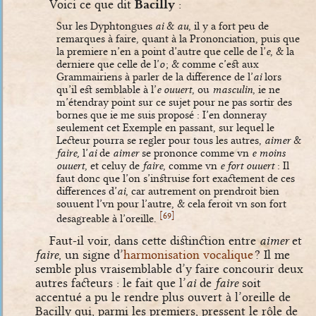
Voici ce que dit
Bacilly
:
Sur les Dyphtongues
ai
&
au
, il y a fort peu de
remarques à faire, quant à la Prononciation, puis que
la premiere n’en a point d’autre que celle de l’
e
, & la
derniere que celle de l’
o
; & comme c’est aux
Grammairiens à parler de la difference de l’
ai
lors
qu’il est semblable à l’
e ouuert
, ou
masculin
, ie ne
m’étendray point sur ce sujet pour ne pas sortir des
bornes que ie me suis proposé : I’en donneray
seulement cet Exemple en passant, sur lequel le
Lecteur pourra se regler pour tous les autres,
aimer
&
faire,
l’
ai
de
aimer
se prononce comme vn
e moins
ouuert
, et celuy de
faire
, comme vn
e fort ouuert
: Il
faut donc que l’on s’instruise fort exactement de ces
differences d’
ai
, car autrement on prendroit bien
souuent l’vn pour l’autre, & cela feroit vn son fort
[
]
69
desagreable à l’oreille.
Faut-il voir, dans cette distinction entre
aimer
et
faire
, un signe d’
harmonisation vocalique
? Il me
semble plus vraisemblable d’y faire concourir deux
autres facteurs : le fait que l’
ai
de
faire
soit
accentué a pu le rendre plus ouvert à l’oreille de
Bacilly qui, parmi les premiers, pressent le rôle de