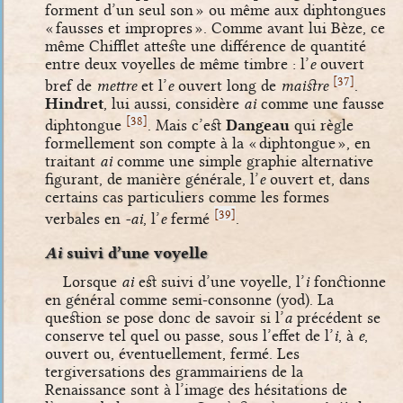
forment d’un seul son » ou même aux diphtongues
« fausses et impropres ». Comme avant lui Bèze, ce
même Chifflet atteste une différence de quantité
entre deux voyelles de même timbre : l’
e
ouvert
[
]
37
bref de
mettre
et l’
e
ouvert long de
maistre
.
Hindret
, lui aussi, considère
ai
comme une fausse
[
]
38
diphtongue
. Mais c’est
Dangeau
qui règle
formellement son compte à la « diphtongue », en
traitant
ai
comme une simple graphie alternative
figurant, de manière générale, l’
e
ouvert et, dans
certains cas particuliers comme les formes
[
]
39
verbales en
-ai
, l’
e
fermé
.
Ai
suivi d’une voyelle
Lorsque
ai
est suivi d’une voyelle, l’
i
fonctionne
en général comme semi-consonne (yod). La
question se pose donc de savoir si l’
a
précédent se
conserve tel quel ou passe, sous l’effet de l’
i
, à
e
,
ouvert ou, éventuellement, fermé. Les
tergiversations des grammairiens de la
Renaissance sont à l’image des hésitations de