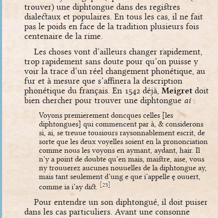
trouver) une diphtongue dans des registres
dialectaux et populaires. En tous les cas, il ne fait
pas le poids en face de la tradition plusieurs fois
centenaire de la rime.
Les choses vont d’ailleurs changer rapidement,
trop rapidement sans doute pour qu’on puisse y
voir la trace d’un réel changement phonétique, au
fur et à mesure que s’affinera la description
phonétique du français. En 1542 déjà,
Meigret
doit
bien chercher pour trouver une diphtongue
ai
:
Voyons premierement doncques celles [les
diphtongues] qui commencent par à, & considerons
si, ai, se treuue tousiours raysonnablement escrit, de
sorte que les deux voyelles soient en la prononciation
comme nous les voyons en aymant, aydant, hair. Il
n’y a point de doubte qu’en mais, maistre, aise, vous
ny trouuerez aucunes nouuelles de la diphtongue ay,
mais tant seulement d’ung e que i’appelle ę ouuert,
[
]
23
comme ia i’ay dict.
Pour entendre un son diphtongué, il doit puiser
dans les cas particuliers. Avant une consonne