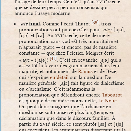
l’usage de leur temps. Ce n’est qu’au
xvii
siècle
e
que se dessine peu à peu un consensus qui
annonce l’usage moderne.
[
]
40
-aie
final.
Comme l’écrit Thurot
, trois
prononciations ont pu coexister pour
-aie
:
[ajə]
,
[ɛjə]
et
[ɛə]
. Au
xvi
siècle, cette dernière
e
prononciation sans yod est très minoritaire et
n’apparaît guère — et encore, pas de manière
constante — que chez Peletier. Meigret écrit
[
]
41
« aye » (
[ajə]
)
. C’est en revanche
[ɛjə]
qui a
assez tôt la faveur des grammairiens dans leur
majorité, et notamment de
Ramus
et de Bèze,
qui s’exprime
en détail
sur la question. De
manière générale,
[ajə]
fait figure de dialectisme
ou d’archaïsme. C’est néanmoins la
prononciation que défendront encore
Tabourot
et, quoique de manière moins nette,
La Noue
.
On peut donc imaginer que l’archaïsme en
question se soit conservé plus longtemps en
déclamation que dans le discours familier. À
partir du
xvii
siècle, ce sont plutôt
[ɛə]
et
[ɛjə]
e
qui coexistent, les grammairiens dissertant sur la