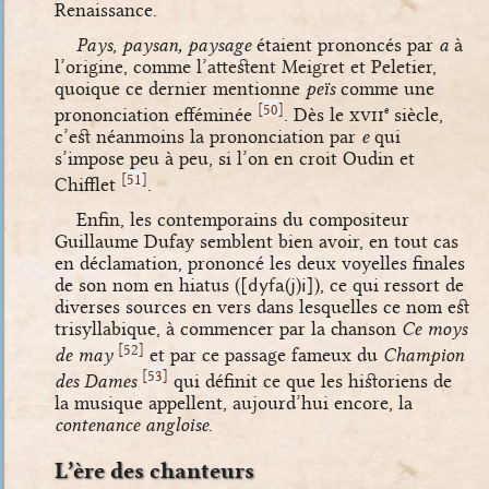
Renaissance.
Pays
,
paysan, paysage
étaient prononcés par
a
à
l’origine, comme l’attestent Meigret et Peletier,
quoique ce dernier mentionne
peïs
comme une
[
]
50
prononciation efféminée
. Dès le
xvii
siècle,
e
c’est néanmoins la prononciation par
e
qui
s’impose peu à peu, si l’on en croit Oudin et
[
]
51
Chifflet
.
Enfin, les contemporains du compositeur
Guillaume Dufay semblent bien avoir, en tout cas
en déclamation, prononcé les deux voyelles finales
de son nom en hiatus (
[dyfa(j)i]
), ce qui ressort de
diverses sources en vers dans lesquelles ce nom est
trisyllabique, à commencer par la chanson
Ce moys
[
]
52
de may
et par ce passage fameux du
Champion
[
]
53
des Dames
qui définit ce que les historiens de
la musique appellent, aujourd’hui encore, la
contenance angloise
.
L’ère des chanteurs