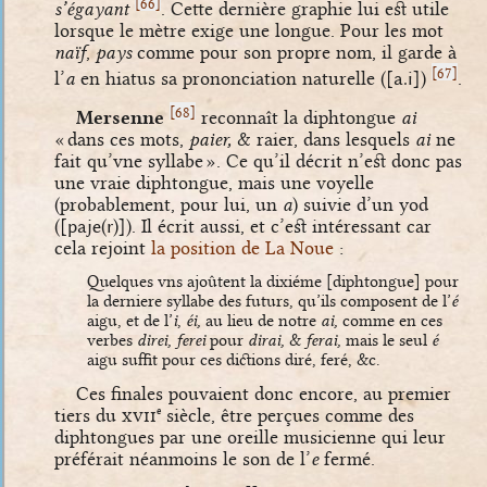
[
]
66
s’égayant
. Cette dernière graphie lui est utile
lorsque le mètre exige une longue. Pour les mot
naïf
,
pays
comme pour son propre nom, il garde à
[
]
67
l’
a
en hiatus sa prononciation naturelle (
[a.i]
)
.
[
]
68
Mersenne
reconnaît la diphtongue
ai
« dans ces mots,
paier,
& raier, dans lesquels
ai
ne
fait qu’vne syllabe ». Ce qu’il décrit n’est donc pas
une vraie diphtongue, mais une voyelle
(probablement, pour lui, un
a
) suivie d’un yod
(
[paje(r)]
). Il écrit aussi, et c’est intéressant car
cela rejoint
la position de La Noue
:
Quelques vns ajoûtent la dixiéme [diphtongue] pour
la derniere syllabe des futurs, qu’ils composent de l’
é
aigu, et de l’
i
,
éi,
au lieu de notre
ai,
comme en ces
verbes
direi, ferei
pour
dirai,
&
ferai,
mais le seul
é
aigu suffit pour ces dictions diré, feré, &c.
Ces finales pouvaient donc encore, au premier
tiers du
xvii
siècle, être perçues comme des
e
diphtongues par une oreille musicienne qui leur
préférait néanmoins le son de l’
e
fermé.