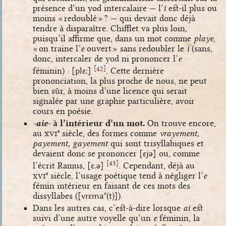
présence d’un yod intercalaire — l’
i
est-il plus ou
moins « redoublé » ? — qui devait donc déjà
tendre à disparaître. Chifflet va plus loin,
puisqu’il affirme que, dans un mot comme
playe
,
« on traine l’
e
ouvert » sans redoubler le
i
(sans,
donc, intercaler de yod ni prononcer l’
e
[
]
42
féminin) :
[plɛː]
. Cette dernière
prononciation, la plus proche de nous, ne peut
bien sûr, à moins d’une licence qui serait
signalée par une graphie particulière, avoir
cours en poésie.
-aie-
à l’intérieur d’un mot.
On trouve encore,
au
xvi
siècle, des formes comme
vrayement,
e
payement, gayement
qui sont trisyllabiques et
devaient donc se prononcer
[ɛjə]
ou, comme
[
]
43
l’écrit Ramus,
[ɛ.ə]
. Cependant, déjà au
xvi
siècle, l’usage poétique tend à négliger l’
e
e
fémin intérieur en faisant de ces mots des
dissyllabes (
[vrɛma
(t)]
).
n
Dans les autres cas, c’est-à-dire lorsque
ai
est
suivi d’une autre voyelle qu’un
e
féminin, la