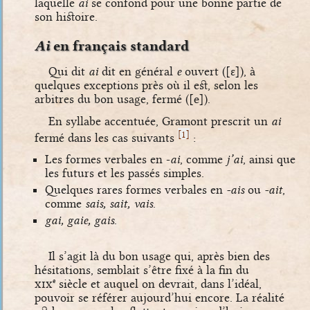
laquelle
ai
se confond pour une bonne partie de
son histoire.
Ai
en français standard
Qui dit
ai
dit en général
e
ouvert (
[ɛ]
), à
quelques exceptions près où il est, selon les
arbitres du bon usage, fermé (
[e]
).
En syllabe accentuée, Gramont prescrit un
ai
[
]
1
fermé dans les cas suivants
:
Les formes verbales en -
ai
, comme
j’ai
, ainsi que
les futurs et les passés simples.
Quelques rares formes verbales en
-ais
ou
-ait
,
comme
sais, sait, vais
.
gai, gaie, gais
.
Il s’agit là du bon usage qui, après bien des
hésitations, semblait s’être fixé à la fin du
xix
siècle et auquel on devrait, dans l’idéal,
e
pouvoir se référer aujourd’hui encore. La réalité