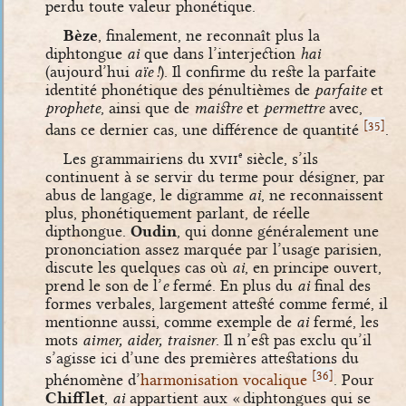
perdu toute valeur phonétique.
Bèze
, finalement, ne reconnaît plus la
diphtongue
ai
que dans l’interjection
hai
(aujourd’hui
aïe !
). Il confirme du reste la parfaite
identité phonétique des pénultièmes de
parfaite
et
prophete
, ainsi que de
maistre
et
permettre
avec,
[
]
35
dans ce dernier cas, une différence de quantité
.
Les grammairiens du
xvii
siècle, s’ils
e
continuent à se servir du terme pour désigner, par
abus de langage, le digramme
ai
, ne reconnaissent
plus, phonétiquement parlant, de réelle
dipthongue.
Oudin
, qui donne généralement une
prononciation assez marquée par l’usage parisien,
discute les quelques cas où
ai
, en principe ouvert,
prend le son de l’
e
fermé. En plus du
ai
final des
formes verbales, largement attesté comme fermé, il
mentionne aussi, comme exemple de
ai
fermé, les
mots
aimer, aider, traisner
. Il n’est pas exclu qu’il
s’agisse ici d’une des premières attestations du
[
]
36
phénomène d’
harmonisation vocalique
. Pour
Chifflet
,
ai
appartient aux « diphtongues qui se