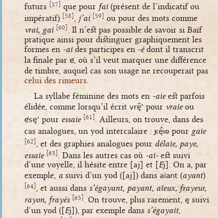
[
]
57
futurs
que pour
fai
(présent de l’indicatif ou
[
]
[
]
58
59
impératif)
,
j’ai
ou pour des mots comme
[
]
60
vrai, gai
. Il n’est pas possible de savoir si Baïf
pratique ainsi pour distinguer graphiquement les
formes en
-ai
des participes en
-é
dont il transcrit
é
la finale par
, où s’il veut marquer une différence
de timbre, auquel cas son usage ne recouperait pas
celui des rimeurs
.
La syllabe féminine des mots en
-aie
est parfois
vrè^’
élidée, comme lorsqu’il écrit
pour
vraie
ou
[
]
61
ésè’
pour
essaie
. Ailleurs, on trouve, dans des
gèìÎe
cas analogues, un yod intercalaire :
pour
gaie
[
]
62
, et des graphies analogues pour
délaie, paye,
[
]
63
essaie
. Dans les autres cas où
-ai-
est suivi
d’une voyelle, il hésite entre
[aj]
et
[
E
j]
. On a, par
aiant
exemple,
a
suivi d’un yod (
[aj]
) dans
(
ayant
)
[
]
64
, et aussi dans
s’égayant, payant, aïeux, frayeur,
[
]
65
è
rayon, frayés
. On trouve, plus rarement,
suivi
d’un yod (
[
E
j]
), par exemple dans
s’égayait
,