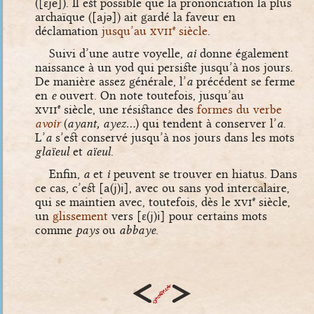
(
[ɛje]
). Il est possible que la prononciation la plus
archaïque (
[ajə]
) ait gardé la faveur en
déclamation
jusqu’au
xvii
siècle
.
e
Suivi d’une autre voyelle,
ai
donne également
naissance à un yod qui persiste jusqu’à nos jours.
De manière assez générale, l’
a
précédent se ferme
en
e
ouvert. On note toutefois, jusqu’au
xvii
siècle, une résistance des
formes du verbe
e
avoir
(
ayant, ayez…
) qui tendent à conserver l’
a
.
L’
a
s’est conservé jusqu’à nos jours dans les mots
glaïeul
et
aïeul
.
Enfin,
a
et
i
peuvent se trouver en hiatus. Dans
ce cas, c’est
[a(j)i]
, avec ou sans yod intercalaire,
qui se maintien avec, toutefois, dès le
xvi
siècle,
e
un
glissement
vers
[ɛ(j)i]
pour certains mots
comme
pays
ou
abbaye
.