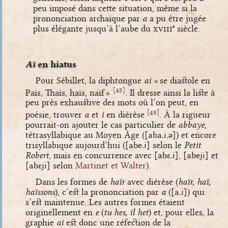
peu imposé dans cette situation, même si la
prononciation archaïque par
a
a pu être jugée
plus élégante jusqu’à l’aube du
xviii
siècle.
e
Aï
en hiatus
Pour Sébillet, la diphtongue
ai
« se diastole en
[
]
48
Païs, Thaïs, haïs, naïf »
. Il dresse ainsi la liste à
peu près exhaustive des mots où l’on peut, en
[
]
49
poésie, trouver
a
et
i
en diérèse
. À la rigueur
pourrait-on ajouter le cas particulier de
abbaye
,
tétrasyllabique au Moyen Âge (
[aba.i.ə]
) et encore
trisyllabique aujourd’hui (
[abe.i]
selon le
Petit
Robert
, mais en concurrence avec
[abɛ.i]
,
[abeji]
et
[abɛji]
selon
Martinet et Walter
).
Dans les formes de
haïr
avec diérèse (
haïr, haï,
haïssons
), c’est la prononciation par
a
(
[a.i]
) qui
s’est maintenue. Les autres formes étaient
originellement en
e
(
tu hes, il het
) et, pour elles, la
graphie
ai
est donc une réfection de la