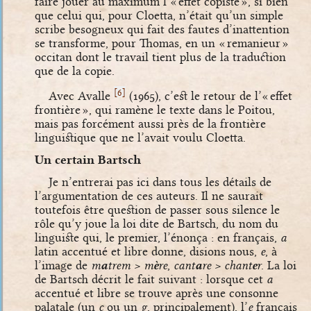
faire jouer au maximum l’« effet copiste », si bien
que celui qui, pour Cloetta, n’était qu’un simple
scribe besogneux qui fait des fautes d’inattention
se transforme, pour Thomas, en un « remanieur »
occitan dont le travail tient plus de la traduction
que de la copie.
[
]
6
Avec Avalle
(1965), c’est le retour de l’« effet
frontière », qui ramène le texte dans le Poitou,
mais pas forcément aussi près de la frontière
linguistique que ne l’avait voulu Cloetta.
Un certain Bartsch
Je n’entrerai pas ici dans tous les détails de
l’argumentation de ces auteurs. Il ne saurait
toutefois être question de passer sous silence le
rôle qu’y joue la loi dite de Bartsch, du nom du
linguiste qui, le premier, l’énonça : en français,
a
latin accentué et libre donne, disions nous,
e
, à
l’image de
m
a
trem > m
è
re
,
cant
a
re > chant
e
r
. La loi
de Bartsch décrit le fait suivant : lorsque cet
a
accentué et libre se trouve après une consonne
palatale (un
c
ou un
g
, principalement), l’
e
français