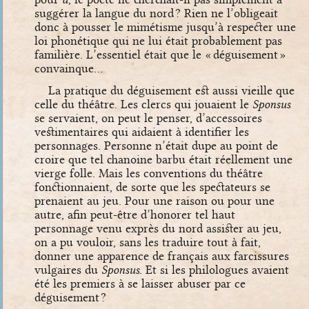
suggérer la langue du nord ? Rien ne l’obligeait
donc à pousser le mimétisme jusqu’à respecter une
loi phonétique qui ne lui était probablement pas
familière. L’essentiel était que le « déguisement »
convainque…
La pratique du déguisement est aussi vieille que
celle du théâtre. Les clercs qui jouaient le
Sponsus
se servaient, on peut le penser, d’accessoires
vestimentaires qui aidaient à identifier les
personnages. Personne n’était dupe au point de
croire que tel chanoine barbu était réellement une
vierge folle. Mais les conventions du théâtre
fonctionnaient, de sorte que les spectateurs se
prenaient au jeu. Pour une raison ou pour une
autre, afin peut-être d’honorer tel haut
personnage venu exprès du nord assister au jeu,
on a pu vouloir, sans les traduire tout à fait,
donner une apparence de français aux farcissures
vulgaires du
Sponsus
. Et si les philologues avaient
été les premiers à se laisser abuser par ce
déguisement ?