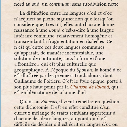
nord au sud, un
continuum
sans subdivision nette.
La distinction entre les langues d’oïl et d’oc
n’acquiert sa pleine signification que lorsqu’on
considère que, très tôt, elles ont chacune donné
naissance à une
koinè
, c’est-à-dire à une langue
littéraire commune, relativement homogène et
transcendant la fragmentation en dialectes. Ce
n’est qu’entre ces deux langues communes
qu’apparaît, de manière incontestable, une
solution de continuité, sous la forme d’une
« frontière » qui est plus culturelle que
géographique. A l’époque du
Sponsus,
la koinè d’oc
est illustrée par les premiers troubadours, dont
Guillaume de Poitiers. C’est le style épique, porté à
son plus haut point par la
Chanson de Roland
, qui
est emblématique de la koinè d’oïl.
Quant au
Sponsus
, il vient remettre en question
cette dichotomie. Il est en effet constitué d’un
curieux mélange de traits semblant appartenir à
chacune des deux langues, au point qu’il est
difficile de décider s’il est écrit en langue d’oc ou