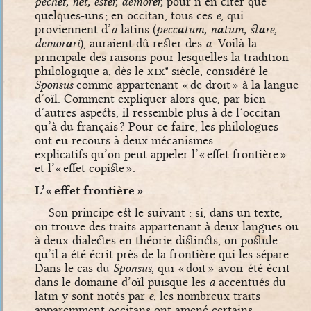
pech
e
t, n
e
t, est
e
r, demor
e
r,
pour n’en citer que
quelques-uns ; en occitan, tous ces
e
, qui
proviennent d’
a
latins (
pecc
a
tum, n
a
tum, st
a
re,
demor
a
ri
), auraient dû rester des
a
. Voilà la
principale des raisons pour lesquelles la tradition
philologique a, dès le
xix
siècle, considéré le
e
Sponsus
comme appartenant « de droit » à la langue
d’oïl. Comment expliquer alors que, par bien
d’autres aspects, il ressemble plus à de l’occitan
qu’à du français ? Pour ce faire, les philologues
ont eu recours à deux mécanismes
explicatifs qu’on peut appeler l’« effet frontière »
et l’« effet copiste ».
L’« effet frontière »
Son principe est le suivant : si, dans un texte,
on trouve des traits appartenant à deux langues ou
à deux dialectes en théorie distincts, on postule
qu’il a été écrit près de la frontière qui les sépare.
Dans le cas du
Sponsus
, qui « doit » avoir été écrit
dans le domaine d’oïl puisque les
a
accentués du
latin y sont notés par
e
, les nombreux traits
apparemment occitans ont amené certains