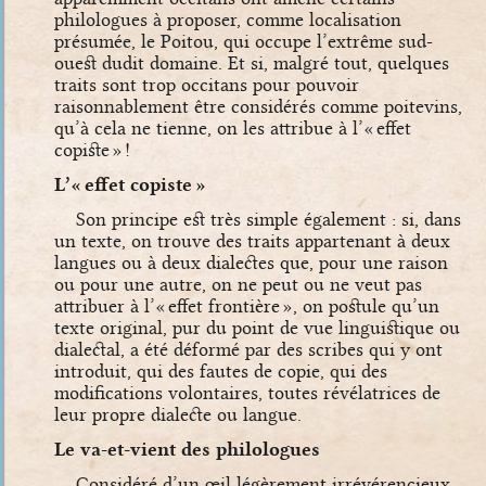
philologues à proposer, comme localisation
présumée, le Poitou, qui occupe l’extrême sud-
ouest dudit domaine. Et si, malgré tout, quelques
traits sont trop occitans pour pouvoir
raisonnablement être considérés comme poitevins,
qu’à cela ne tienne, on les attribue à l’« effet
copiste » !
L’« effet copiste »
Son principe est très simple également : si, dans
un texte, on trouve des traits appartenant à deux
langues ou à deux dialectes que, pour une raison
ou pour une autre, on ne peut ou ne veut pas
attribuer à l’« effet frontière », on postule qu’un
texte original, pur du point de vue linguistique ou
dialectal, a été déformé par des scribes qui y ont
introduit, qui des fautes de copie, qui des
modifications volontaires, toutes révélatrices de
leur propre dialecte ou langue.
Le va-et-vient des philologues
Considéré d’un œil légèrement irrévérencieux,