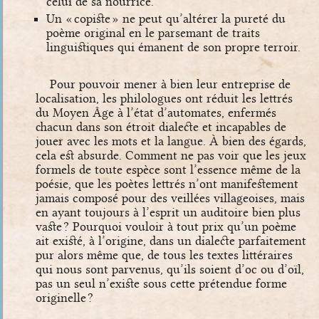
celui de sa nourrice.
Un « copiste » ne peut qu’altérer la pureté du
poème original en le parsemant de traits
linguistiques qui émanent de son propre terroir.
Pour pouvoir mener à bien leur entreprise de
localisation, les philologues ont réduit les lettrés
du Moyen Âge à l’état d’automates, enfermés
chacun dans son étroit dialecte et incapables de
jouer avec les mots et la langue. À bien des égards,
cela est absurde. Comment ne pas voir que les jeux
formels de toute espèce sont l’essence même de la
poésie, que les poètes lettrés n’ont manifestement
jamais composé pour des veillées villageoises, mais
en ayant toujours à l’esprit un auditoire bien plus
vaste ? Pourquoi vouloir à tout prix qu’un poème
ait existé, à l’origine, dans un dialecte parfaitement
pur alors même que, de tous les textes littéraires
qui nous sont parvenus, qu’ils soient d’oc ou d’oïl,
pas un seul n’existe sous cette prétendue forme
originelle ?