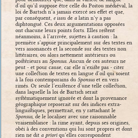
d’oïl qu’il suppose être celle du Poitou médiéval, la
loi de Bartsch n’a jamais exercé ses effet et que,
par conséquent,
e
issu de
a
latin n’y a pas
diphtongué. Ces deux argumentations opposées
ont chacune leurs points forts. Elles restent
néanmoins, à l’arrivée, sujettes à caution : la
première s’appuie principalement sur des textes en
vers assonancés et la seconde sur des textes non
littéraires, ou alors nettement antérieurs ou
postérieurs au
Sponsus
. Aucun de ces auteurs ne
peut - et pour cause, car elle n’existe pas - citer
une collection de textes en langue d’oïl qui soient
à la fois contemporains du
Sponsus
et en vers
rimés. Or seule l’existence d’une telle collection,
dans laquelle la loi de Bartsch serait
systématiquement ignorée et dont la provenance
géographique reposerait sur des indices extra-
linguistiques, permettrait, en y rattachant le
Sponsus
, de le localiser avec une raisonnable
vraisemblance : la rime ayant, depuis ses origines,
obéi à des conventions qui lui sont propres et dont
rien ne dit
a priori
qu’elles correspondent