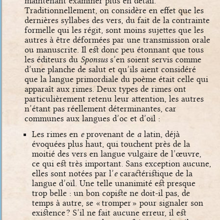
maintenant examiner plus en détail.
Traditionnellement, on considère en effet que les
dernières syllabes des vers, du fait de la contrainte
formelle qui les régit, sont moins sujettes que les
autres à être déformées par une transmission orale
ou manuscrite. Il est donc peu étonnant que tous
les éditeurs du
Sponsus
s’en soient servis comme
d’une planche de salut et qu’ils aient considéré
que la langue primordiale du poème était celle qui
apparaît aux rimes. Deux types de rimes ont
particulièrement retenu leur attention, les autres
n’étant pas réellement déterminantes, car
communes aux langues d’oc et d’oïl :
Les rimes en
e
provenant de
a
latin, déjà
évoquées plus haut, qui touchent près de la
moitié des vers en langue vulgaire de l’œuvre,
ce qui est très important. Sans exception aucune,
elles sont notées par l’
e
caractéristique de la
langue d’oïl. Une telle unanimité est presque
trop belle : un bon copiste ne doit-il pas, de
temps à autre, se « tromper » pour signaler son
existence ? S’il ne fait aucune erreur, il est