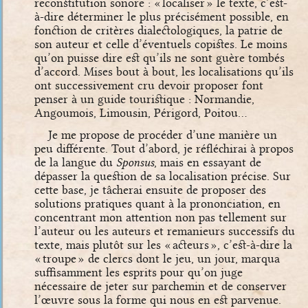
reconstitution sonore : « localiser » le texte, c’est-
à-dire déterminer le plus précisément possible, en
fonction de critères dialectologiques, la patrie de
son auteur et celle d’éventuels copistes. Le moins
qu’on puisse dire est qu’ils ne sont guère tombés
d’accord. Mises bout à bout, les localisations qu’ils
ont successivement cru devoir proposer font
penser à un guide touristique : Normandie,
Angoumois, Limousin, Périgord, Poitou…
Je me propose de procéder d’une manière un
peu différente. Tout d’abord, je réfléchirai à propos
de la langue du
Sponsus
, mais en essayant de
dépasser la question de sa localisation précise. Sur
cette base, je tâcherai ensuite de proposer des
solutions pratiques quant à la prononciation, en
concentrant mon attention non pas tellement sur
l’auteur ou les auteurs et remanieurs successifs du
texte, mais plutôt sur les « acteurs », c’est-à-dire la
« troupe » de clercs dont le jeu, un jour, marqua
suffisamment les esprits pour qu’on juge
nécessaire de jeter sur parchemin et de conserver
l’œuvre sous la forme qui nous en est parvenue.