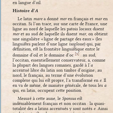
en langue d’oïl.
Histoire d’
A
Le latin
mare
a donné
mer
en français et
mar
en
occitan. Si l’on trace, sur une carte de France, une
ligne au nord de laquelle les patois locaux disent
mer
et au sud de laquelle ils disent
mar
, on obtient
une singulière « ligne de partage des eaux » (les
linguistes parlent d’une ligne
isoglosse
) qui, par
définition, est la frontière linguistique entre le
[
]
3
domaine d’oïl et le domaine d’oc
: au sud,
l’occitan, essentiellement conservateur, a, comme
la plupart des langues romanes, gardé à l’
a
accentué libre du latin son timbre d’origine ; au
nord, le français, au terme d’une évolution
complexe qui lui est propre, l’a transformé en
e
. Il
en va de même, de manière générale, de tous les
a
qui, en latin, occupent cette position.
Mesuré à cette aune, le
Sponsus
est
indéniablement français et non occitan : la quasi-
totalité des
a
latins accentués y sont notés
e
. Ainsi