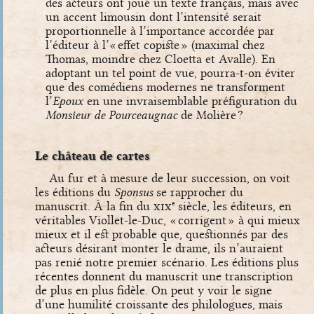
des acteurs ont joué un texte français, mais avec
un accent limousin dont l’intensité serait
proportionnelle à l’importance accordée par
l’éditeur à l’« effet copiste » (maximal chez
Thomas, moindre chez Cloetta et Avalle). En
adoptant un tel point de vue, pourra-t-on éviter
que des comédiens modernes ne transforment
l’
Epoux
en une invraisemblable préfiguration du
Monsieur de Pourceaugnac
de Molière ?
Le château de cartes
Au fur et à mesure de leur succession, on voit
les éditions du
Sponsus
se rapprocher du
manuscrit. À la fin du
xix
siècle, les éditeurs, en
e
véritables Viollet-le-Duc, « corrigent » à qui mieux
mieux et il est probable que, questionnés par des
acteurs désirant monter le drame, ils n’auraient
pas renié notre premier scénario. Les éditions plus
récentes donnent du manuscrit une transcription
de plus en plus fidèle. On peut y voir le signe
d’une humilité croissante des philologues, mais