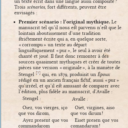
un texte écrit dans une langue aussi composite ?
Trois
scénarios
, fort différents, peuvent être
envisagés :
Premier scénario : l’original mythique.
Le
manuscrit tel qu’il nous est parvenu n’est que le
lointain aboutissement d’une tradition
strictement écrite qui a, en quelque sorte,
« corrompu » un texte au départ
linguistiquement « pur », le seul à avoir été
chanté et joué. Il faut donc remonter à des
sources quasiment mythiques et créer de toutes
pièces une version « originale », à la manière de
[
]
7
Stengel
qui, en 1879, produisit un
Époux
rédigé en un ancien français fictif, aussi « pur »
qu’irréel, et qu’il est amusant de comparer avec
l’édition, plus fidèle au manuscrit, d’Avalle :
Stengel :
Avalle :
Oiez, vos vierges, iço
Oiet, virgines, aiso
que vos dirom,
que vos dirum !
Ayez present que vos
Eiset presen que vos
commandarom
comandarum !