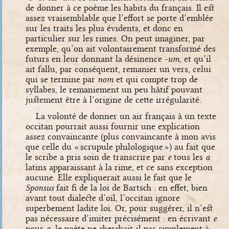
de donner à ce poème les habits du français. Il est
assez vraisemblable que l’effort se porte d’emblée
sur les traits les plus évidents, et donc en
particulier sur les rimes. On peut imaginer, par
exemple, qu’on ait volontairement transformé des
futurs en leur donnant la désinence
-um
, et qu’il
ait fallu, par conséquent, remanier un vers, celui
qui se termine par
nom
et qui compte trop de
syllabes, le remaniement un peu hâtif pouvant
justement être à l’origine de cette irrégularité.
La volonté de donner un air français à un texte
occitan pourrait aussi fournir une explication
assez convaincante (plus convaincante à mon avis
que celle du « scrupule philologique ») au fait que
le scribe a pris soin de transcrire par
e
tous les
a
latins apparaissant à la rime, et ce sans exception
aucune. Elle expliquerait aussi le fait que le
Sponsus
fait fi de la loi de Bartsch : en effet, bien
avant tout dialecte d’oïl, l’occitan ignore
superbement ladite loi. Or, pour suggérer, il n’est
pas nécessaire d’imiter précisément : en écrivant
e
pour
a
, le poète ne cherchait-il pas simplement à