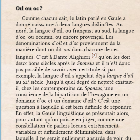
Oïl ou oc ?
Comme chacun sait, le latin parlé en Gaule a
donné naissance à deux langues distinctes. Au
nord, la langue d’oïl, ou français ; au sud, la langue
d’oc, ou occitan, ou encore provençal. Les
dénominations
d’oïl
et
d’oc
proviennent de la
manière dont on dit
oui
dans chacune de ces
[
]
2
langues. C’est à Dante Alighieri
qu’on les doit,
deux bons siècles après le
Sponsus
et il n’est donc
pas possible de savoir avec certitude si, par
exemple, la langue d’oïl s’appelait déjà
langue d’oïl
au
xi
siècle. Jusqu’à quel degré de netteté existait-
e
il, chez les contemporains du
Sponsus
, une
conscience de la bipartition de l’hexagone en un
domaine d’oc et un domaine d’oïl ? C’est une
question à laquelle il est bien difficile de répondre.
En effet, la Gaule linguistique se présentait alors,
pour autant qu’on puisse en juger, comme une
constellation de parlers locaux extrêmement
variables et difficilement délimitables, dans
laquelle il ne serait nullement absurde de voir, du