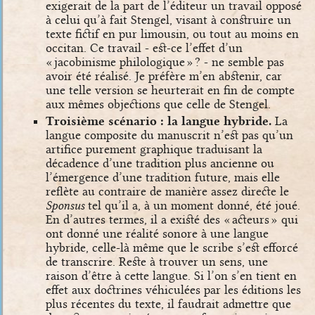
exigerait de la part de l’éditeur un travail opposé
à celui qu’à fait Stengel, visant à construire un
texte fictif en pur limousin, ou tout au moins en
occitan. Ce travail - est-ce l’effet d’un
« jacobinisme philologique » ? - ne semble pas
avoir été réalisé. Je préfère m’en abstenir, car
une telle version se heurterait en fin de compte
aux mêmes objections que celle de Stengel.
Troisième scénario : la langue hybride.
La
langue composite du manuscrit n’est pas qu’un
artifice purement graphique traduisant la
décadence d’une tradition plus ancienne ou
l’émergence d’une tradition future, mais elle
reflète au contraire de manière assez directe le
Sponsus
tel qu’il a, à un moment donné, été joué.
En d’autres termes, il a existé des « acteurs » qui
ont donné une réalité sonore à une langue
hybride, celle-là même que le scribe s’est efforcé
de transcrire. Reste à trouver un sens, une
raison d’être à cette langue. Si l’on s’en tient en
effet aux doctrines véhiculées par les éditions les
plus récentes du texte, il faudrait admettre que