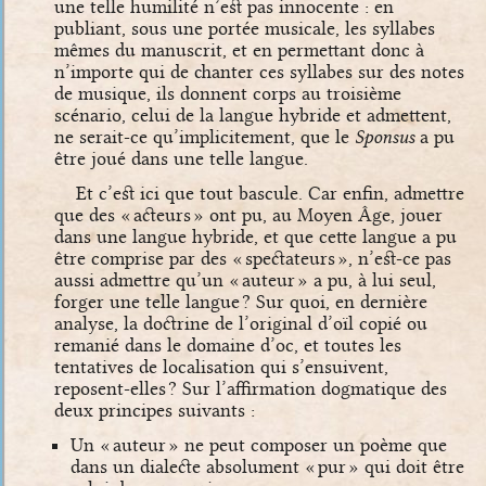
une telle humilité n’est pas innocente : en
publiant, sous une portée musicale, les syllabes
mêmes du manuscrit, et en permettant donc à
n’importe qui de chanter ces syllabes sur des notes
de musique, ils donnent corps au troisième
scénario, celui de la langue hybride et admettent,
ne serait-ce qu’implicitement, que le
Sponsus
a pu
être joué dans une telle langue.
Et c’est ici que tout bascule. Car enfin, admettre
que des « acteurs » ont pu, au Moyen Âge, jouer
dans une langue hybride, et que cette langue a pu
être comprise par des « spectateurs », n’est-ce pas
aussi admettre qu’un « auteur » a pu, à lui seul,
forger une telle langue ? Sur quoi, en dernière
analyse, la doctrine de l’original d’oïl copié ou
remanié dans le domaine d’oc, et toutes les
tentatives de localisation qui s’ensuivent,
reposent-elles ? Sur l’affirmation dogmatique des
deux principes suivants :
Un « auteur » ne peut composer un poème que
dans un dialecte absolument « pur » qui doit être