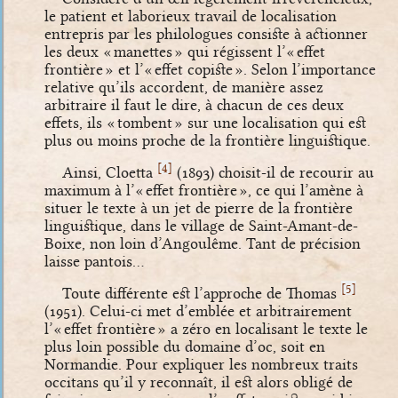
le patient et laborieux travail de localisation
entrepris par les philologues consiste à actionner
les deux « manettes » qui régissent l’« effet
frontière » et l’« effet copiste ». Selon l’importance
relative qu’ils accordent, de manière assez
arbitraire il faut le dire, à chacun de ces deux
effets, ils « tombent » sur une localisation qui est
plus ou moins proche de la frontière linguistique.
[
]
4
Ainsi, Cloetta
(1893) choisit-il de recourir au
maximum à l’« effet frontière », ce qui l’amène à
situer le texte à un jet de pierre de la frontière
linguistique, dans le village de Saint-Amant-de-
Boixe, non loin d’Angoulême. Tant de précision
laisse pantois…
[
]
5
Toute différente est l’approche de Thomas
(1951). Celui-ci met d’emblée et arbitrairement
l’« effet frontière » a zéro en localisant le texte le
plus loin possible du domaine d’oc, soit en
Normandie. Pour expliquer les nombreux traits
occitans qu’il y reconnaît, il est alors obligé de