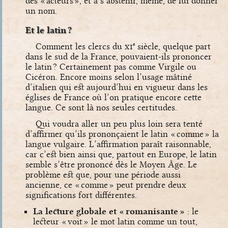
des « acteurs », et à s’abstenir, même, de lui donner
un nom.
Et le latin ?
Comment les clercs du
xi
siècle, quelque part
e
dans le sud de la France, pouvaient-ils prononcer
le latin ? Certainement pas comme Virgile ou
Cicéron. Encore moins selon l’usage mâtiné
d’italien qui est aujourd’hui en vigueur dans les
églises de France où l’on pratique encore cette
langue. Ce sont là nos seules certitudes.
Qui voudra aller un peu plus loin sera tenté
d’affirmer qu’ils prononçaient le latin « comme » la
langue vulgaire. L’affirmation paraît raisonnable,
car c’est bien ainsi que, partout en Europe, le latin
semble s’être prononcé dès le Moyen Âge. Le
problème est que, pour une période aussi
ancienne, ce « comme » peut prendre deux
significations fort différentes.
La lecture globale et « romanisante »
: le
lecteur « voit » le mot latin comme un tout,