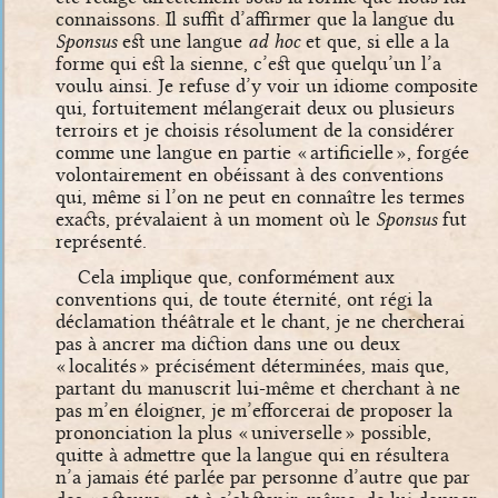
connaissons. Il suffit d’affirmer que la langue du
Sponsus
est une langue
ad hoc
et que, si elle a la
forme qui est la sienne, c’est que quelqu’un l’a
voulu ainsi. Je refuse d’y voir un idiome composite
qui, fortuitement mélangerait deux ou plusieurs
terroirs et je choisis résolument de la considérer
comme une langue en partie « artificielle », forgée
volontairement en obéissant à des conventions
qui, même si l’on ne peut en connaître les termes
exacts, prévalaient à un moment où le
Sponsus
fut
représenté.
Cela implique que, conformément aux
conventions qui, de toute éternité, ont régi la
déclamation théâtrale et le chant, je ne chercherai
pas à ancrer ma diction dans une ou deux
« localités » précisément déterminées, mais que,
partant du manuscrit lui-même et cherchant à ne
pas m’en éloigner, je m’efforcerai de proposer la
prononciation la plus « universelle » possible,
quitte à admettre que la langue qui en résultera
n’a jamais été parlée par personne d’autre que par