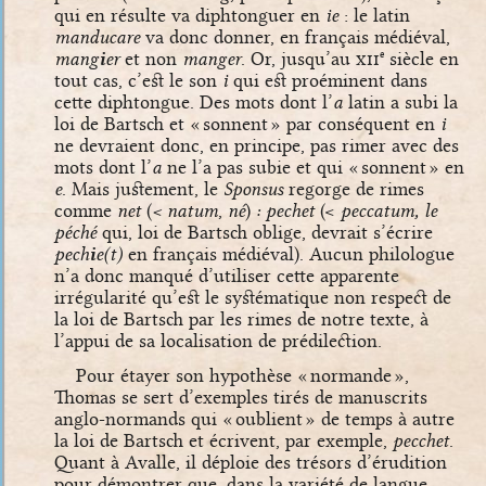
qui en résulte va diphtonguer en
ie
: le latin
manducare
va donc donner, en français médiéval,
mang
i
er
et non
manger
. Or, jusqu’au
xii
siècle en
e
tout cas, c’est le son
i
qui est proéminent dans
cette diphtongue. Des mots dont l’
a
latin a subi la
loi de Bartsch et « sonnent » par conséquent en
i
ne devraient donc, en principe, pas rimer avec des
mots dont l’
a
ne l’a pas subie et qui « sonnent » en
e
. Mais justement, le
Sponsus
regorge de rimes
comme
net
(
< natum
,
né
)
: pechet
(<
peccatum, le
péché
qui, loi de Bartsch oblige, devrait s’écrire
pech
i
e(t)
en français médiéval). Aucun philologue
n’a donc manqué d’utiliser cette apparente
irrégularité qu’est le systématique non respect de
la loi de Bartsch par les rimes de notre texte, à
l’appui de sa localisation de prédilection.
Pour étayer son hypothèse « normande »,
Thomas se sert d’exemples tirés de manuscrits
anglo-normands qui « oublient » de temps à autre
la loi de Bartsch et écrivent, par exemple,
pecchet
.
Quant à Avalle, il déploie des trésors d’érudition
pour démontrer que, dans la variété de langue