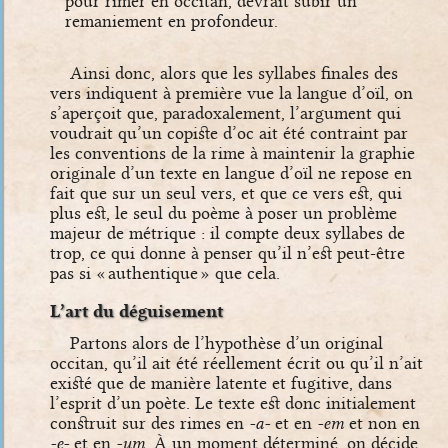
pour rimer en occitan, devrait subir un
remaniement en profondeur.
Ainsi donc, alors que les syllabes finales des
vers indiquent à première vue la langue d’oïl, on
s’aperçoit que, paradoxalement, l’argument qui
voudrait qu’un copiste d’oc ait été contraint par
les conventions de la rime à maintenir la graphie
originale d’un texte en langue d’oïl ne repose en
fait que sur un seul vers, et que ce vers est, qui
plus est, le seul du poème à poser un problème
majeur de métrique : il compte deux syllabes de
trop, ce qui donne à penser qu’il n’est peut-être
pas si « authentique » que cela.
L’art du déguisement
Partons alors de l’hypothèse d’un original
occitan, qu’il ait été réellement écrit ou qu’il n’ait
existé que de manière latente et fugitive, dans
l’esprit d’un poète. Le texte est donc initialement
construit sur des rimes en
-a-
et en
-em
et non en
-e-
et en
-um
. À un moment déterminé, on décide