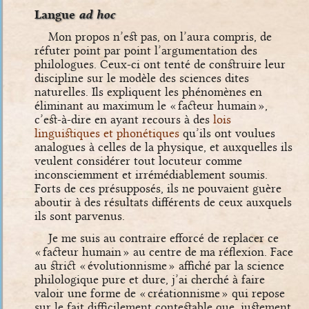
Langue
ad hoc
Mon propos n’est pas, on l’aura compris, de
réfuter point par point l’argumentation des
philologues. Ceux-ci ont tenté de construire leur
discipline sur le modèle des sciences dites
naturelles. Ils expliquent les phénomènes en
éliminant au maximum le « facteur humain »,
c’est-à-dire en ayant recours à des
lois
linguistiques et phonétiques
qu’ils ont voulues
analogues à celles de la physique, et auxquelles ils
veulent considérer tout locuteur comme
inconsciemment et irrémédiablement soumis.
Forts de ces présupposés, ils ne pouvaient guère
aboutir à des résultats différents de ceux auxquels
ils sont parvenus.
Je me suis au contraire efforcé de replacer ce
« facteur humain » au centre de ma réflexion. Face
au strict « évolutionnisme » affiché par la science
philologique pure et dure, j’ai cherché à faire
valoir une forme de « créationnisme » qui repose
sur le fait difficilement contestable que, justement,