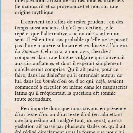
interprétation artistique sur des indices matériels
(le manuscrit et sa provenance) et non sur une
origine mythique.
Il convient toutefois de rester prudent : en des
temps aussi anciens, il n’est pas certain, je le
répète, que l’alternative « oc ou oïl ? » ait eu un
sens. Il est en tout cas probable qu’elle ne se posait
pas d’une manière si binaire et exclusive à l’auteur
du
Sponsus
. Celui-ci a, à mon avis, cherché à
composer dans une langue vulgaire qui convenait
aux circonstances et dont il espérait simplement
qu’elle serait comprise. Qu’il ait puisé, pour ce
faire, dans les dialectes qu’il entendait autour de
lui, dans les
koinès
d’oïl ou d’oc qui, déjà, avaient
commencé à circuler ou même dans les manuscrits
latins qu’il fréquentait, la question est somme
toute secondaire.
Peu importe donc que nous soyons en présence
d’un texte d’oc ou d’un texte d’oïl (en admettant
que la question ait, malgré tout, un sens), que sa
gestation ait passé par plusieurs stades ou qu’il ait
été rédigé directement sous la forme que nous lui