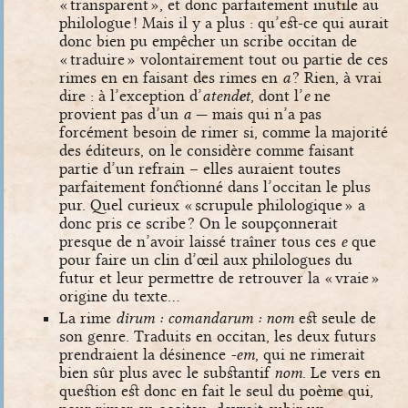
« transparent », et donc parfaitement inutile au
philologue ! Mais il y a plus : qu’est-ce qui aurait
donc bien pu empêcher un scribe occitan de
« traduire » volontairement tout ou partie de ces
rimes en en faisant des rimes en
a
? Rien, à vrai
dire : à l’exception d’
atend
e
t
, dont l’
e
ne
provient pas d’un
a
— mais qui n’a pas
forcément besoin de rimer si, comme la majorité
des éditeurs, on le considère comme faisant
partie d’un refrain – elles auraient toutes
parfaitement fonctionné dans l’occitan le plus
pur. Quel curieux « scrupule philologique » a
donc pris ce scribe ? On le soupçonnerait
presque de n’avoir laissé traîner tous ces
e
que
pour faire un clin d’œil aux philologues du
futur et leur permettre de retrouver la « vraie »
origine du texte…
La rime
dirum : comandarum : nom
est seule de
son genre. Traduits en occitan, les deux futurs
prendraient la désinence
-em
, qui ne rimerait
bien sûr plus avec le substantif
nom
. Le vers en
question est donc en fait le seul du poème qui,