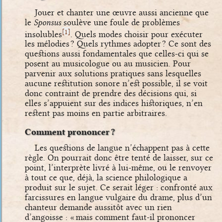
Jouer et chanter une œuvre aussi ancienne que
le
Sponsus
soulève une foule de problèmes
[
]
1
insolubles
. Quels modes choisir pour exécuter
les mélodies ? Quels rythmes adopter ? Ce sont des
questions aussi fondamentales que celles-ci qui se
posent au musicologue ou au musicien. Pour
parvenir aux solutions pratiques sans lesquelles
aucune restitution sonore n’est possible, il se voit
donc contraint de prendre des décisions qui, si
elles s’appuient sur des indices historiques, n’en
restent pas moins en partie arbitraires.
Comment prononcer ?
Les questions de langue n’échappent pas à cette
règle. On pourrait donc être tenté de laisser, sur ce
point, l’interprète livré à lui-même, ou le renvoyer
à tout ce que, déjà, la science philologique a
produit sur le sujet. Ce serait léger : confronté aux
farcissures en langue vulgaire du drame, plus d’un
chanteur demande aussitôt avec un rien
d’angoisse : « mais comment faut-il prononcer