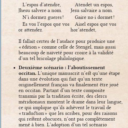
L’espos d’atendre,
Atendet un espos,
Jhesu salvere a nom.
Jesu·salvaire a nom.
N’i dormez gueres !
Gaire no·i dormet !
Es vos l’espos que vos
Aisel espos que vos
or attendez.
hor’atendet,
Il fallait certes de l’audace pour produire une
« édition » comme celle de Stengel, mais aussi
beaucoup de naïveté pour croire à la validité
d’un tel bricolage philologique.
Deuxième scénario : l’aboutissement
occitan.
L’unique manuscrit n’est qu’une étape
dans une évolution qui fait qu’un texte
originellement français va finalement être joué
en occitan. Partant d’un texte composite
transmis par la tradition écrite, des clercs
méridionaux montent le drame dans leur langue,
ce qui implique qu’ils achèvent le travail de
« traduction » que les scribes, pour des raisons
qui restent obscures, n’ont pas complètement
mené à bien. L’adoption d’un tel scénario