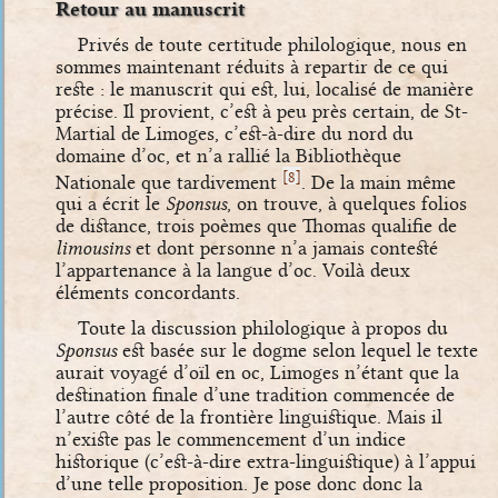
Retour au manuscrit
Privés de toute certitude philologique, nous en
sommes maintenant réduits à repartir de ce qui
reste : le manuscrit qui est, lui, localisé de manière
précise. Il provient, c’est à peu près certain, de St-
Martial de Limoges, c’est-à-dire du nord du
domaine d’oc, et n’a rallié la Bibliothèque
[
]
8
Nationale que tardivement
. De la main même
qui a écrit le
Sponsus
, on trouve, à quelques folios
de distance, trois poèmes que Thomas qualifie de
limousins
et dont personne n’a jamais contesté
l’appartenance à la langue d’oc. Voilà deux
éléments concordants.
Toute la discussion philologique à propos du
Sponsus
est basée sur le dogme selon lequel le texte
aurait voyagé d’oïl en oc, Limoges n’étant que la
destination finale d’une tradition commencée de
l’autre côté de la frontière linguistique. Mais il
n’existe pas le commencement d’un indice
historique (c’est-à-dire extra-linguistique) à l’appui
d’une telle proposition. Je pose donc donc la