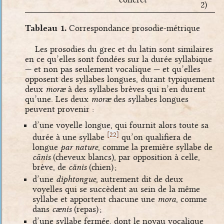
2)
Tableau 1.
Correspondance prosodie-métrique
Les prosodies du grec et du latin sont similaires
en ce qu’elles sont fondées sur la durée syllabique
— et non pas seulement vocalique — et qu’elles
opposent des syllabes longues, durant typiquement
deux
moræ
à des syllabes brèves qui n’en durent
qu’une. Les deux
moræ
des syllabes longues
peuvent provenir :
d’une voyelle longue, qui fournit alors toute sa
[
]
22
durée à une syllabe
qu’on qualifiera de
longue
par nature
, comme la première syllabe de
cānis
(cheveux blancs), par opposition à celle,
brève, de
cănis
(chien) ;
d’une
diphtongue
, autrement dit de deux
voyelles qui se succèdent au sein de la même
syllabe et apportent chacune une
mora
, comme
dans
cænis
(repas) ;
d’une syllabe fermée, dont le noyau vocalique