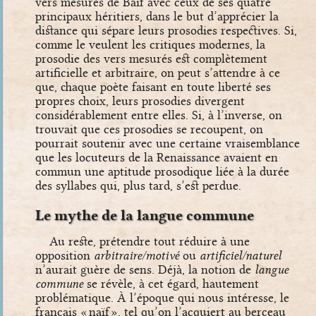
vers mesurés de Baïf avec ceux de ses quatre
principaux héritiers, dans le but d’apprécier la
distance qui sépare leurs prosodies respectives. Si,
comme le veulent les critiques modernes, la
prosodie des vers mesurés est complètement
artificielle et arbitraire, on peut s’attendre à ce
que, chaque poète faisant en toute liberté ses
propres choix, leurs prosodies divergent
considérablement entre elles. Si, à l’inverse, on
trouvait que ces prosodies se recoupent, on
pourrait soutenir avec une certaine vraisemblance
que les locuteurs de la Renaissance avaient en
commun une aptitude prosodique liée à la durée
des syllabes qui, plus tard, s’est perdue.
Le mythe de la langue commune
Au reste, prétendre tout réduire à une
opposition
arbitraire/motivé
ou
artificiel/naturel
n’aurait guère de sens. Déjà, la notion de
langue
commune
se révèle, à cet égard, hautement
problématique. À l’époque qui nous intéresse, le
français « naïf », tel qu’on l’acquiert au berceau