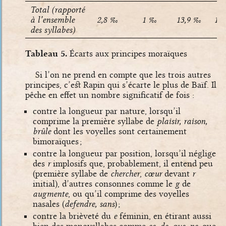
Total (rapporté
à l’ensemble
2,8 ‰
1 ‰
13,9 ‰
13
des syllabes)
Tableau 5.
Écarts aux principes moraïques
Si l’on ne prend en compte que les trois autres
principes, c’est Rapin qui s’écarte le plus de Baïf. Il
pêche en effet un nombre significatif de fois :
contre la longueur par nature, lorsqu’il
comprime la première syllabe de
plaisir, raison,
brûle
dont les voyelles sont certainement
bimoraïques ;
contre la longueur par position, lorsqu’il néglige
des
r
implosifs que, probablement, il entend peu
(première syllabe de
chercher
,
cœur
devant
r
initial), d’autres consonnes comme le
g
de
augmente
, ou qu’il comprime des voyelles
nasales (
defendre, sans
) ;
contre la brièveté du
e
féminin, en étirant aussi
bien des monoysllabes comme
ce, de, que, ne
, que