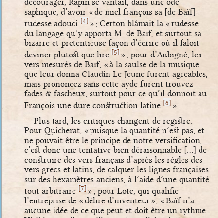
décourager, Rapin se vantait, dans une ode
saphique, d’avoir « de miel françois sa [de Baïf]
[
]
4
rudesse adouci
» ; Certon blâmait la « rudesse
du langage qu’y apporta M. de Baïf, et surtout sa
bizarre et pretentieuse façon d’écrire où il faloit
[
]
5
deviner plutost que lire
» ; pour d’Aubigné, les
vers mesurés de Baïf, « à la saulse de la musique
que leur donna Claudin Le Jeune furent agreables,
mais prononcez sans cette ayde furent trouvez
fades & fascheux, surtout pour ce qu’il donnoit au
[
]
6
François une dure construction latine
».
Plus tard, les critiques changent de registre.
Pour Quicherat, « puisque la quantité n’est pas, et
ne pouvait être le principe de notre versification,
c’est donc une tentative bien déraisonnable […] de
construire des vers français d’après les règles des
vers grecs et latins, de calquer les lignes françaises
sur des hexamètres anciens, à l’aide d’une quantité
[
]
7
tout arbitraire
» ; pour Lote, qui qualifie
l’entreprise de « délire d’inventeur », « Baïf n’a
aucune idée de ce que peut et doit être un rythme.