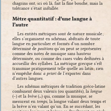
chagrins ont, ici où là, fait la fine bouche, mais la
tolérance s’était installée.
Mètre quantitatif : d’une langue à
l’autre
Les entités métriques sont de nature musicale ;
elles s’organisent en schémas, abstraits de toute
langue en particulier et formés d’un nombre
déterminé de
positions
qu’on peut se représenter
comme des notes de musique sans hauteur
déterminée, ou comme des cases vides destinées à
accueillir des syllabes. La métrique grecque s’est
transmise pratiquement telle quelle au latin ; rien
n’empêche donc
a priori
de l’exporter dans
d’autres langues.
Les schémas métriques de tradition gréco-latine
combinent deux valeurs (ou quantités), la
longue
(–) et la
brève
(ᴗ)
qui, comme la musique, se
mesurent en
temps
, la longue valant deux temps et
la brève n’en valant qu’un. En se succédant, les