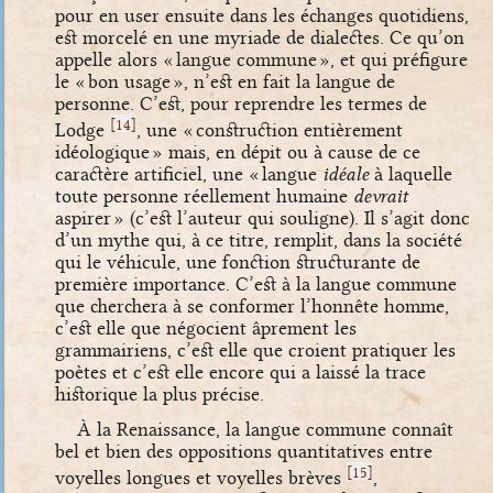
pour en user ensuite dans les échanges quotidiens,
est morcelé en une myriade de dialectes. Ce qu’on
appelle alors « langue commune », et qui préfigure
le « bon usage », n’est en fait la langue de
personne. C’est, pour reprendre les termes de
[
]
14
Lodge
, une « construction entièrement
idéologique » mais, en dépit ou à cause de ce
caractère artificiel, une « langue
idéale
à laquelle
toute personne réellement humaine
devrait
aspirer » (c’est l’auteur qui souligne). Il s’agit donc
d’un mythe qui, à ce titre, remplit, dans la société
qui le véhicule, une fonction structurante de
première importance. C’est à la langue commune
que cherchera à se conformer l’honnête homme,
c’est elle que négocient âprement les
grammairiens, c’est elle que croient pratiquer les
poètes et c’est elle encore qui a laissé la trace
historique la plus précise.
À la Renaissance, la langue commune connaît
bel et bien des oppositions quantitatives entre
[
]
15
voyelles longues et voyelles brèves
,