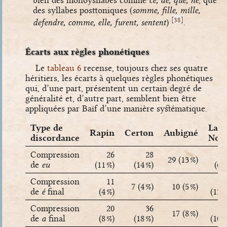
des syllabes posttoniques (
somme, fille, mille,
[
]
38
defendre, comme, elle, furent, sentent
)
.
Écarts aux règles phonétiques
Le
tableau
6
recense, toujours chez ses quatre
héritiers, les écarts à quelques règles phonétiques
qui, d’une part, présentent un certain degré de
généralité et, d’autre part, semblent bien être
appliquées par Baïf d’une manière systématique.
Type de
La
Rapin
Certon
Aubigné
discordance
Nou
Compression
26
28
1
29 (13 %)
de
eu
(11 %)
(14 %)
(6 %
Compression
11
3
7 (4 %)
10 (5 %)
de
é
final
(4 %)
(13 %
Compression
20
36
2
17 (8 %)
de
a
final
(8 %)
(18 %)
(10 %