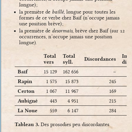
longue) ;
la première de
baillé
, longue pour toutes les
formes de ce verbe chez Baïf (n’occupe jamais
une position brève) ;
la première de
desormais
, brève chez Baïf (sur 12
occurrences, n’occupe jamais une position
longue).
Total
Total
Ind.
Discordances
vers
syll.
dis
Baïf
15 129
162 656
–
Rapin
1 575
15 873
245
Certon
1 067
11 967
169
Aubigné
443
4 951
215
La Noue
559
6 147
284
Tableau 3.
Des prosodies peu discordantes