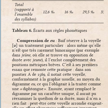
Total
(rapporté à
12,6 ‰
16 ‰
29,5 ‰
33 
l’ensemble
des syllabes)
Tableau 6.
Écarts aux règles phonétiques
Compression de
eu
: Baïf réserve à la voyelle
[ø]
un traitement particulier : alors même qu’elle
n’est que très rarement bimoraïque (par exemple
dans
jeûne
, où elle se trouve en opposition de
durée avec
jeune
), il l’exclut complètement des
positions métriques brèves. C’est à ses premiers
essais que remonte cette pratique : dans son
psautier A de 1569, il notait cette voyelle,
conformément à la graphie usuelle, au moyen du
digramme
eu
, ce qui l’obligeait à la traiter comme
une « diphtongue ». Ensuite, ayant remplacé le
digramme par un caractère unique, il aurait pu
réexaminer la question de sa durée, mais il n’en a
rien fait : peut-être cette voyelle arrondie exigeait-
elle un effort phonatoire suffisament important