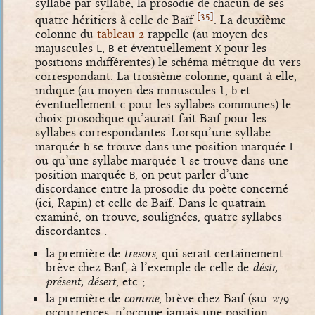
syllabe par syllabe, la prosodie de chacun de ses
[
]
35
quatre héritiers à celle de Baïf
. La deuxième
colonne du
tableau
2
rappelle (au moyen des
majuscules
,
et éventuellement
pour les
L
B
X
positions indifférentes) le schéma métrique du vers
correspondant. La troisième colonne, quant à elle,
indique (au moyen des minuscules
,
et
l
b
éventuellement
pour les syllabes communes) le
c
choix prosodique qu’aurait fait Baïf pour les
syllabes correspondantes. Lorsqu’une syllabe
marquée
se trouve dans une position marquée
b
L
ou qu’une syllabe marquée
se trouve dans une
l
position marquée
, on peut parler d’une
B
discordance entre la prosodie du poète concerné
(ici, Rapin) et celle de Baïf. Dans le quatrain
examiné, on trouve, soulignées, quatre syllabes
discordantes :
la première de
tresors
, qui serait certainement
brève chez Baïf, à l’exemple de celle de
désir,
présent, désert
, etc. ;
la première de
comme
, brève chez Baïf (sur 279
occurrences, n’occupe jamais une position