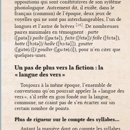
oppositions qui sont constitutives de son système
phonologique. Autrement dit, il existe, dans le
français (commun) de l’époque, deux jeux de
voyelles qui ne sont pas interchangeables, l’un de
[
]
16
longues et l’autre de brèves
. De nombreuses
paires minimales en témoignent :
patte
(
[patə]
)/
paste
(
[paːtə]
),
faite
(
[fɛtə]
)/
feste
(
[fɛːtə]
),
hotte
(
[hɔtə]
)/
hoste
(
[hɔːtə]]
),
goutter
(
[gute(ɾ)]
)/
gouster
(
[guːte(ɾ)]
), pour n’en citer que
quelques-unes.
Un pas de plus vers la fiction : la
« langue des vers »
Toujours à la même époque, l’ensemble de
conventions qu’on pourrait appeler la « langue des
vers », s’il reste en gros fondé sur la langue
commune, ne craint pas de s’en écarter sur un
certain nombre de points.
Plus de rigueur sur le compte des syllabes…
Autant la manière dont on compte les syllabes