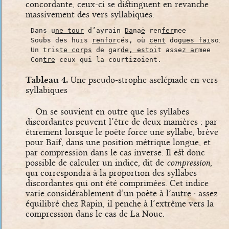
concordante, ceux-ci se distinguent en revanche
massivement des vers syllabiques.
Dans u
ne tour
d’ayrain
Da
na
ë
ren
fer
mee
Soubs des huis
renfor
cés, où
cent
do
gues fai
soie
Un tris
te corps
de gar
de, estoi
t asse
z ar
mee
Con
tre
ceux qui la courtizoient.
Tableau 4.
Une pseudo-strophe asclépiade en vers
syllabiques
On se souvient en outre que les syllabes
discordantes peuvent l’être de deux manières : par
étirement lorsque le poète force une syllabe, brève
pour Baïf, dans une position métrique longue, et
par compression dans le cas inverse. Il est donc
possible de calculer un indice, dit de
compression
,
qui correspondra à la proportion des syllabes
discordantes qui ont été comprimées. Cet indice
varie considérablement d’un poète à l’autre : assez
équilibré chez Rapin, il penche à l’extrême vers la
compression dans le cas de La Noue.