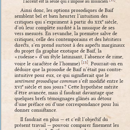
12
l’accent est la seule qui s’impose au musicien
.
Ainsi donc, les options prosodiques de Baïf
semblent bel et bien heurter l’intuition des
critiques qui s’expriment à partir du
xix
siècle,
e
d’où leur complète surdité à la musique de ses
vers mesurés. En revanche, la première salve de
critiques, celle des contemporains et des héritiers
directs, s’en prend surtout à des aspects marginaux
du projet (la graphie exotique de Baïf, la
« rudesse » d’un style latinisant, l’absence de rime,
[
]
13
voire le caractère de l’homme)
. Pourrait-on en
déduire que la prosodie de Baïf n’était pas contre-
intuitive pour eux, ce qui signifierait que le
sentiment prosodique commun
s’est modifié entre le
xvi
siècle et nos jours ? Cette hypothèse mérite
e
d’être avancée, mais il faudrait davantage que
quelques brefs témoignages glânés au détour
d’une préface ou d’une correspondance pour lui
donner consistance.
Il faudrait en plus — et c’est l’objectif du
présent travail — pouvoir comparer finement les