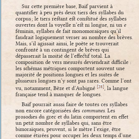
Sur cette première base, Baïf parvient à
quantifier à peu près deux tiers des syllabes du
corpus ; le tiers restant est constitué des syllabes
ouvertes dont la voyelle n’est ni longue, ni un
e
féminin, syllabes de fait monomoraïques qu’il
faudrait logiquement verser au nombre des brèves.
Mais, s’il agissait ainsi, le poète se trouverait
confronté à un contingent de brèves qui
dépasserait la moitié de l’effectif total. La
composition de vers mesurés deviendrait difficile :
les schémas métriques comportent souvent une
majorité de positions longues et les suites de
plusieurs longues n’y sont pas rares. Comme l’ont
[
]
28
vu, notamment, Bèze et d’Aubigné
, la langue
française tend à manquer de longues.
Baïf pourrait aussi faire de toutes ces syllabes
non encore catégorisées des
communes
. Les
prosodies du grec et du latin comportent en effet
un petit nombre de syllabes qui, sans être
bimoraïques, peuvent, si le mètre l’exige, être
comme étirées pour occuper les deux temps d’une