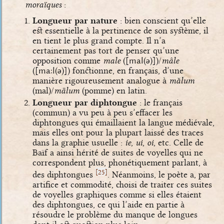
moraïques
:
Longueur par nature
: bien conscient qu’elle
est essentielle à la pertinence de son système, il
en tient le plus grand compte. Il n’a
certainement pas tort de penser qu’une
opposition comme
male
(
[mal(ə)]
)/
mâle
(
[maːl(ə)]
) fonctionne, en français, d’une
manière rigoureusement analogue à
mălum
(mal)/
mālum
(pomme) en latin.
Longueur par diphtongue
: le français
(commun) a vu peu à peu s’effacer les
diphtongues qui émaillaient la langue médiévale,
mais elles ont pour la plupart laissé des traces
dans la graphie usuelle :
ie
,
ui
,
oi
, etc. Celle de
Baïf a ainsi hérité de suites de voyelles qui ne
correspondent plus, phonétiquement parlant, à
[
]
25
des diphtongues
. Néanmoins, le poète a, par
artifice et commodité, choisi de traiter ces suites
de voyelles graphiques comme si elles étaient
des diphtongues, ce qui l’aide en partie à
résoudre le problème du manque de longues