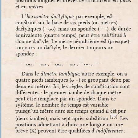
positions longues et brèves se structurent en
pieds
et en
mètres
.
L’
hexamètre dactylique
, par exemple, est
construit sur la base de six pieds (ou mètres)
dactyliques
(– ᴗᴗ)
, mais un spondée
(– –)
, de durée
équivalente (quatre temps), peut être substitué à
chaque dactyle. Le mètre pénultième est (presque)
toujours un dactyle, le dernier toujours un
spondée :
–
ᴗᴗ
, –
ᴗᴗ
, –
ᴗᴗ
, –
ᴗᴗ
, – ᴗᴗ , – –
Dans le
dimètre iambique
, autre exemple, on a
quatre pieds iambiques
(ᴗ –)
se groupant deux par
deux en mètres. Ici, les règles de substitution sont
différentes : le premier iambe de chaque mètre
peut être remplacé par un spondée. Dans ce
système, le nombre de temps est variable
puisqu’un mètre dure six temps quand il est pur
[
]
20
(deux iambes), mais sept après substition
. Les
positions admettant à choix une longue ou une
brève (X) peuvent être qualifiées d’
indifférentes
: