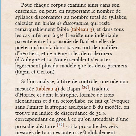
Pour chaque corpus examiné ainsi dans son
ensemble, on peut, en rapportant le nombre de
syllabes discordantes au nombre total de syllabes,
calculer un
indice de discordance
, qui reste
remarquablement faible (
tableau
3
), et dans tous
les cas inférieur à 5 %. Il existe une indéniable
parenté entre la prosodie de Baïf et celles de
poètes qu’on n’a donc pas eu tort de qualifier
d’héritiers, et ce même si les deux derniers
(d’Aubigné et La Noue) semblent s’écarter
légèrement plus du modèle que les deux premiers
(Rapin et Certon).
Si l’on analyse, à titre de contrôle, une ode non
[
]
36
mesurée (
tableau
4
) de Rapin
, traduite
d’Horace et dont la strophe, formée de trois
alexandrins et d’un octosyllabe, ne fait qu’évoquer
sans l’imiter la strophe asclépiade B du modèle, on
trouve un indice de discordance de 32 %,
correspondant en gros à ce qu’on attendrait d’une
[
]
37
prosodie aléatoire
: si la prosodie des vers
mesurés de tous ces auteurs est globalement