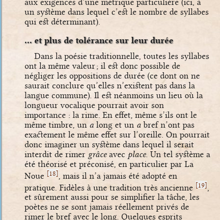
aux exigences d’une métrique particulière (ici, à
un système dans lequel c’est le nombre de syllabes
qui est déterminant).
… et plus de tolérance sur leur durée
Dans la poésie traditionnelle, toutes les syllabes
ont la même valeur ; il est donc possible de
négliger les oppositions de durée (ce dont on ne
saurait conclure qu’elles n’existent pas dans la
langue commune). Il est néanmoins un lieu où la
longueur vocalique pourrait avoir son
importance : la rime. En effet, même s’ils ont le
même timbre, un
a
long et un
a
bref n’ont pas
exactement le même effet sur l’oreille. On pourrait
donc imaginer un système dans lequel il serait
interdit de rimer
grâce
avec
place
. Un tel système a
été théorisé et préconisé, en particulier par La
[
]
18
Noue
, mais il n’a jamais été adopté en
[
]
19
pratique. Fidèles à une tradition très ancienne
,
et sûrement aussi pour se simplifier la tâche, les
poètes ne se sont jamais réellement privés de
rimer le bref avec le long. Quelques esprits