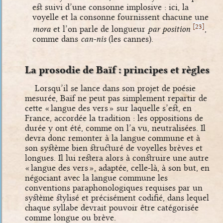
est suivi d’une consonne implosive : ici, la
voyelle et la consonne fournissent chacune une
[
]
23
mora
et l’on parle de longueur
par position
,
comme dans
can-nis
(les cannes).
La prosodie de Baïf : principes et règles
Lorsqu’il se lance dans son projet de poésie
mesurée, Baïf ne peut pas simplement repartir de
cette « langue des vers » sur laquelle s’est, en
France, accordée la tradition : les oppositions de
durée y ont été, comme on l’a vu, neutralisées. Il
devra donc remonter à la langue commune et à
son système bien structuré de voyelles brèves et
longues. Il lui restera alors à construire une autre
« langue des vers », adaptée, celle-là, à son but, en
négociant avec la langue commune les
conventions paraphonologiques requises par un
système stylisé et précisément codifié, dans lequel
chaque syllabe devrait pouvoir être catégorisée
comme longue ou brève.