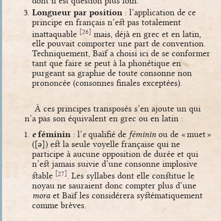
dont il est question plus loin.
Longueur par position
: l’application de ce
principe en français n’est pas totalement
[
]
26
inattaquable
mais, déjà en grec et en latin,
elle pouvait comporter une part de convention.
Techniquement, Baïf a choisi ici de se conformer
tant que faire se peut à la phonétique en
purgeant sa graphie de toute consonne non
prononcée (consonnes finales exceptées).
À ces principes transposés s’en ajoute un qui
n’a pas son équivalent en grec ou en latin :
e
féminin
: l’
e
qualifié de
féminin
ou de « muet »
(
[ə]
) est la seule voyelle française qui ne
participe à aucune opposition de durée et qui
n’est jamais suivie d’une consonne implosive
[
]
27
stable
. Les syllabes dont elle constitue le
noyau ne sauraient donc compter plus d’une
mora
et Baïf les considérera systématiquement
comme brèves.