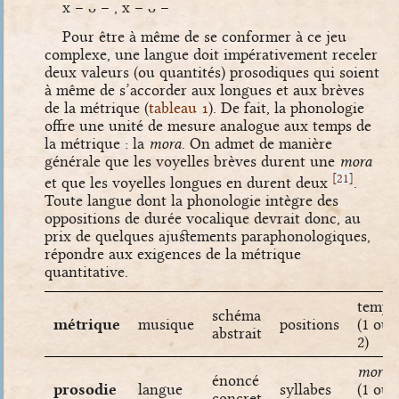
x – ᴗ – , x – ᴗ –
Pour être à même de se conformer à ce jeu
complexe, une langue doit impérativement receler
deux valeurs (ou quantités) prosodiques qui soient
à même de s’accorder aux longues et aux brèves
de la métrique (
tableau
1
). De fait, la phonologie
offre une unité de mesure analogue aux temps de
la métrique : la
mora
. On admet de manière
générale que les voyelles brèves durent une
mora
[
]
21
et que les voyelles longues en durent deux
.
Toute langue dont la phonologie intègre des
oppositions de durée vocalique devrait donc, au
prix de quelques ajustements paraphonologiques,
répondre aux exigences de la métrique
quantitative.
temps
schéma
métrique
musique
positions
(1 ou
abstrait
2)
morae
énoncé
prosodie
langue
syllabes
(1 ou
concret