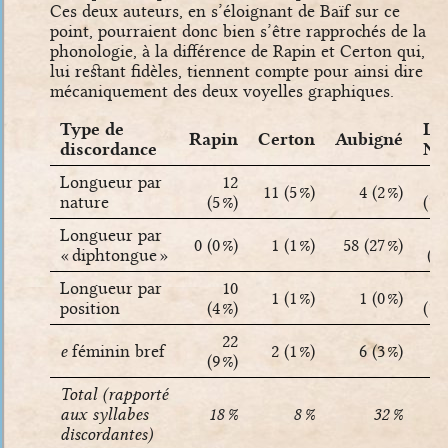
Ces deux auteurs, en s’éloignant de Baïf sur ce
point, pourraient donc bien s’être rapprochés de la
phonologie, à la différence de Rapin et Certon qui,
lui restant fidèles, tiennent compte pour ainsi dire
mécaniquement des deux voyelles graphiques.
Type de
La
Rapin
Certon
Aubigné
discordance
No
Longueur par
12
11 (5 %)
4 (2 %)
nature
(5 %)
(1,5
Longueur par
0 (0 %)
1 (1 %)
58 (27 %)
« diphtongue »
(25
Longueur par
10
1 (1 %)
1 (0 %)
position
(4 %)
(1,5
22
e
féminin bref
2 (1 %)
6 (3 %)
(9 %)
(0
Total (rapporté
aux syllabes
18 %
8 %
32 %
2
discordantes)