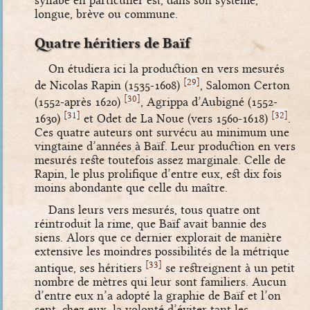
syllabe en particulier est, dans son système,
longue, brève ou commune.
Quatre héritiers de Baïf
On étudiera ici la production en vers mesurés
[
]
29
de Nicolas Rapin (1535-1608)
, Salomon Certon
[
]
30
(1552-après 1620)
, Agrippa d’Aubigné (1552-
[
]
[
]
31
32
1630)
et Odet de La Noue (vers 1560-1618)
.
Ces quatre auteurs ont survécu au minimum une
vingtaine d’années à Baïf. Leur production en vers
mesurés reste toutefois assez marginale. Celle de
Rapin, le plus prolifique d’entre eux, est dix fois
moins abondante que celle du maître.
Dans leurs vers mesurés, tous quatre ont
réintroduit la rime, que Baïf avait bannie des
siens. Alors que ce dernier explorait de manière
extensive les moindres possibilités de la métrique
[
]
33
antique, ses héritiers
se restreignent à un petit
nombre de mètres qui leur sont familiers. Aucun
d’entre eux n’a adopté la graphie de Baïf et l’on
sent, chez eux, la volonté d’éviter tant les