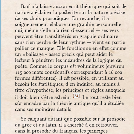
Baïf n’a laissé aucun écrit théorique qui soit de
nature à éclairer la postérité sur la nature précise
de ses choix prosodiques. En revanche, il a
soigneusement élaboré une graphie personnelle
qui, même s’elle n’a rien d’essentiel — ses vers
peuvent être translittérés en graphie ordinaire
sans rien perdre de leur rythme — vient en partie
pallier ce manque. Elle fonctionne en effet comme
un « balisage » assez précis qui peut aider le
lecteur à pénétrer les méandres de la logique du
poète. Comme le corpus est volumineux (environ
115 000 mots consécutifs correspondant à 16 000
formes différentes), il est possible, en utilisant au
besoin les statistiques, d’en induire, au moins à
titre d’hypothèse, les principes et règles auxquels
[
]
24
il doit bien s’être astreint
. Le tout reste bien
sûr encadré par la théorie antique qu’il a étudiée
dans ses moindres détails.
Se calquant autant que possible sur la prosodie
du grec et du latin, il a cherché à en retrouver,
dans la prosodie du français, les principes