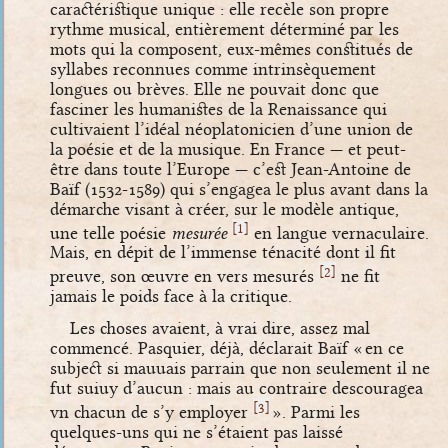
caractéristique unique : elle recèle son propre
rythme musical, entièrement déterminé par les
mots qui la composent, eux-mêmes constitués de
syllabes reconnues comme intrinsèquement
longues ou brèves. Elle ne pouvait donc que
fasciner les humanistes de la Renaissance qui
cultivaient l’idéal néoplatonicien d’une union de
la poésie et de la musique. En France — et peut-
être dans toute l’Europe — c’est Jean-Antoine de
Baïf (1532-1589) qui s’engagea le plus avant dans la
démarche visant à créer, sur le modèle antique,
[
]
1
une telle poésie
mesurée
en langue vernaculaire.
Mais, en dépit de l’immense ténacité dont il fit
[
]
2
preuve, son œuvre en vers mesurés
ne fit
jamais le poids face à la critique.
Les choses avaient, à vrai dire, assez mal
commencé. Pasquier, déjà, déclarait Baïf « en ce
subject si mauuais parrain que non seulement il ne
fut suiuy d’aucun : mais au contraire descouragea
[
]
3
vn chacun de s’y employer
». Parmi les
quelques-uns qui ne s’étaient pas laissé