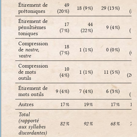
Étirement de
49
2
18 (9 %)
29 (13 %)
prétoniques
(20 %)
(8 %
Étirement de
17
44
pénultièmes
9 (4 %)
(7 %)
(22 %)
(1 %
toniques
Compression
18
de
nostre,
1 (1 %)
0 (0 %)
(7 %)
(0 %
vostre
Compression
10
5
de mots
1 (1 %)
11 (5 %)
(4 %)
(20 %
outils
Étirement de
9 (4 %)
7 (4 %)
6 (3 %)
mots outils
(1 %
Autres
17 %
19 %
17 %
13 
Total
(rapporté
82 %
92 %
68 %
72 
aux syllabes
discordantes)