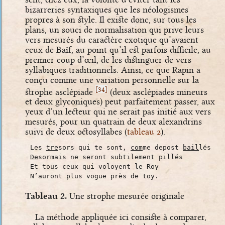
bizarreries syntaxiques que les néologismes
propres à son style. Il existe donc, sur tous les
plans, un souci de normalisation qui prive leurs
vers mesurés du caractère exotique qu’avaient
ceux de Baïf, au point qu’il est parfois difficile, au
premier coup d’œil, de les distinguer de vers
syllabiques traditionnels. Ainsi, ce que Rapin a
conçu comme une variation personnelle sur la
[
]
34
strophe asclépiade
(deux asclépiades mineurs
et deux glyconiques) peut parfaitement passer, aux
yeux d’un lecteur qui ne serait pas initié aux vers
mesurés, pour un quatrain de deux alexandrins
suivi de deux octosyllabes (
tableau 2
).
Les
tre
sors qui te sont,
com
me depost
bail
lés
De
sormais ne seront subtilement pillés
Et tous ceux qui voloyent le Roy
N’auront plus vogue près de toy.
Tableau 2.
Une strophe mesurée originale
La méthode appliquée ici consiste à comparer,