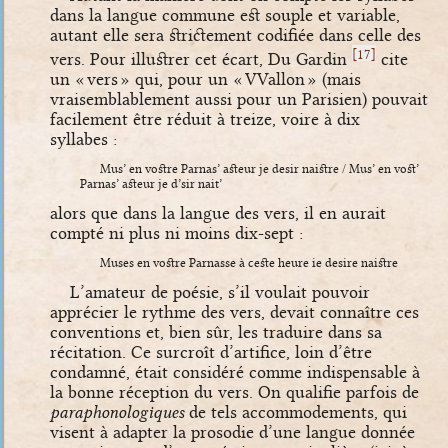
dans la langue commune est souple et variable,
autant elle sera strictement codifiée dans celle des
[
]
17
vers. Pour illustrer cet écart, Du Gardin
cite
un « vers » qui, pour un « VVallon » (mais
vraisemblablement aussi pour un Parisien) pouvait
facilement être réduit à treize, voire à dix
syllabes :
Mus’ en vostre Parnas’ asteur je desir naistre / Mus’ en vost’
Parnas’ asteur je d’sir nait’
alors que dans la langue des vers, il en aurait
compté ni plus ni moins dix-sept :
Muses en vostre Parnasse à ceste heure ie desire naistre
L’amateur de poésie, s’il voulait pouvoir
apprécier le rythme des vers, devait connaître ces
conventions et, bien sûr, les traduire dans sa
récitation. Ce surcroît d’artifice, loin d’être
condamné, était considéré comme indispensable à
la bonne réception du vers. On qualifie parfois de
paraphonologiques
de tels accommodements, qui
visent à adapter la prosodie d’une langue donnée