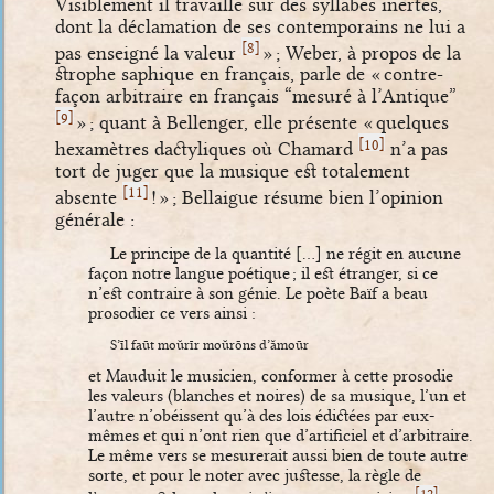
Visiblement il travaille sur des syllabes inertes,
dont la déclamation de ses contemporains ne lui a
[
]
8
pas enseigné la valeur
» ; Weber, à propos de la
strophe saphique en français, parle de « contre-
façon arbitraire en français “mesuré à l’Antique”
[
]
9
» ; quant à Bellenger, elle présente « quelques
[
]
10
hexamètres dactyliques où Chamard
n’a pas
tort de juger que la musique est totalement
[
]
11
absente
! » ; Bellaigue résume bien l’opinion
générale :
Le principe de la quantité […] ne régit en aucune
façon notre langue poétique ; il est étranger, si ce
n’est contraire à son génie. Le poète Baïf a beau
prosodier ce vers ainsi :
S’īl faūt moŭrīr moŭrōns d’ămoūr
et Mauduit le musicien, conformer à cette prosodie
les valeurs (blanches et noires) de sa musique, l’un et
l’autre n’obéissent qu’à des lois édictées par eux-
mêmes et qui n’ont rien que d’artificiel et d’arbitraire.
Le même vers se mesurerait aussi bien de toute autre
sorte, et pour le noter avec justesse, la règle de
[
]