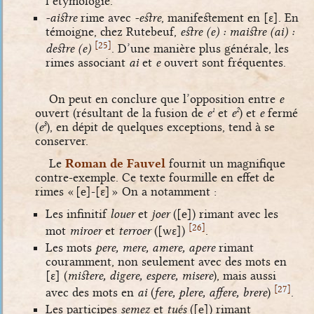
l’étymologie.
-aistre
rime avec
-estre
, manifestement en
[ɛ]
. En
témoigne, chez Rutebeuf,
estre (e) : maistre (ai) :
[
]
25
destre (e)
. D’une manière plus générale, les
rimes associant
ai
et
e
ouvert sont fréquentes.
On peut en conclure que l’opposition entre
e
ouvert (résultant de la fusion de
e
et
e
) et
e
fermé
1
2
(
e
), en dépit de quelques exceptions, tend à se
3
conserver.
Le
Roman de Fauvel
fournit un magnifique
contre-exemple. Ce texte fourmille en effet de
rimes «
[e]
-
[ɛ]
» On a notamment :
Les infinitif
louer
et
joer
(
[e]
) rimant avec les
[
]
26
mot
miroer
et
terroer
(
[wɛ]
)
.
Les mots
pere, mere, amere, apere
rimant
couramment, non seulement avec des mots en
[ɛ]
(
mistere, digere, espere, misere
), mais aussi
[
]
27
avec des mots en
ai
(
fere, plere, affere, brere
)
.
Les participes
semez
et
tués
(
[e]
) rimant