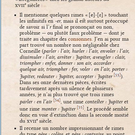
xvii
siècle :
e
Il mentionne quelques rimes «
[e]
-
[ɛ]
» touchant
les infinitifs en
-er
, mais il est surtout préoccupé
de savoir si l’
r
final se prononçait ou non,
problème — ou plutôt faux problème — dont je
traite au chapitre des
consonnes
. J’en ai pour ma
part trouvé un nombre non négligeable chez
Corneille (
parler : l’air, hurler : l’air, envoler : l’air,
dissimuler : l’air, arrêter : Jupiter, aveugler : clair,
triompher : enfer, donner : son air, accorder :
quelque air, triompher : fer, voler : en l’air, porter :
[
]
53
Jupiter, redouter : Jupiter, accepter : Jupiter
).
Dans ses onze dernières pièces, écrites
tardivement après un silence de plusieurs
années, je n’ai plus trouvé que trois rimes
[
]
54
parler : en l’air
, une rime
contester : Jupiter
et
[
]
55
une rime
monter : Jupiter
. Le procédé semble
donc en voie d’extinction dans la seconde moitié
du
xvii
siècle.
e
Il recense un nombre impressionnant de rimes
du type
père : colère
, et
père : contraire
, au point