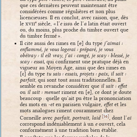
que ces dernières peuvent maintenant être
considérées comme régulières et non plus
licencieuses. Il en conclut, avec raison, que, dès
le
xvii
siècle, « l’
e
issu de l’
a
latin était ouvert
e
ou, du moins, plus proche du timbre ouvert que
du timbre fermé ».
Il cite aussi des rimes en
[e]
du type
j’aimai :
enflammé, je vous logerai : préparé, je vous
obéiray : il est vray
,
j’ai : congé, je scay : blessé, je
scay : essai,
qui confirment une pratique déjà en
vigueur au Moyen Âge, ainsi que des rimes en
[ɛ]
du type
tu sais : essais, projets : paix, il sait :
parfait
, qui sont tout aussi traditionnelles. Il
semble en revanche considérer que
il sait : effet
ou
il sait : menuet
riment en
[e]
, ce dont je doute
beaucoup : quelle qu’ait pu être la prononciation
des mots en
-et
en parisien vulgaire,
effet
et les
mots analogues riment couramment chez
[
]
56
Corneille avec
parfait, portrait, laid
, dont l’
ai
correspond indéniablement à un
e
ouvert, cela
conformément à une tradition bien établie.