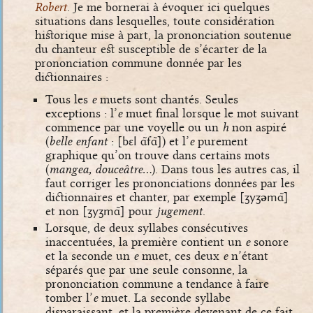
Robert
. Je me bornerai à évoquer ici quelques
situations dans lesquelles, toute considération
historique mise à part, la prononciation soutenue
du chanteur est susceptible de s’écarter de la
prononciation commune donnée par les
dictionnaires :
Tous les
e
muets sont chantés. Seules
exceptions : l’
e
muet final lorsque le mot suivant
commence par une voyelle ou un
h
non aspiré
(
belle enfant
:
[bɛl ɑ̃fɑ̃]
) et l’
e
purement
graphique qu’on trouve dans certains mots
(
mangea, douceâtre…
). Dans tous les autres cas, il
faut corriger les prononciations données par les
dictionnaires et chanter, par exemple
[ʒyʒ
ə
mɑ̃]
et non
[ʒyʒmɑ̃]
pour
jugement
.
Lorsque, de deux syllabes consécutives
inaccentuées, la première contient un
e
sonore
et la seconde un
e
muet, ces deux
e
n’étant
séparés que par une seule consonne, la
prononciation commune a tendance à faire
tomber l’
e
muet. La seconde syllabe
disparaissant, et la première devenant de ce fait