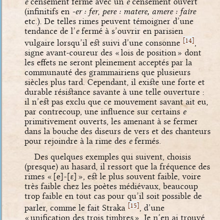
e
censément fermé avec un
e
censément ouvert
(infinitifs en
-er : fer
,
pere : matere, amere : faire
etc.). De telles rimes peuvent témoigner d’une
tendance de l’
e
fermé à s’ouvrir en parisien
[
]
14
vulgaire lorsqu’il est suivi d’une consonne
,
signe avant-coureur des « lois de position » dont
les effets ne seront pleinement acceptés par la
communauté des grammairiens que plusieurs
siècles plus tard. Cependant, il existe une forte et
durable résistance savante à une telle ouverture :
il n’est pas exclu que ce mouvement savant ait eu,
par contrecoup, une influence sur certains
e
primitivement ouverts, les amenant à se fermer
dans la bouche des diseurs de vers et des chanteurs
pour rejoindre à la rime des
e
fermés.
Des quelques exemples qui suivent, choisis
(presque) au hasard, il ressort que la fréquence des
rimes «
[e]
-
[ɛ]
», est le plus souvent faible, voire
très faible chez les poètes médiévaux, beaucoup
trop faible en tout cas pour qu’il soit possible de
[
]
15
parler, comme le fait Straka
, d’une
« unification des trois timbres ». Je n’en ai trouvé