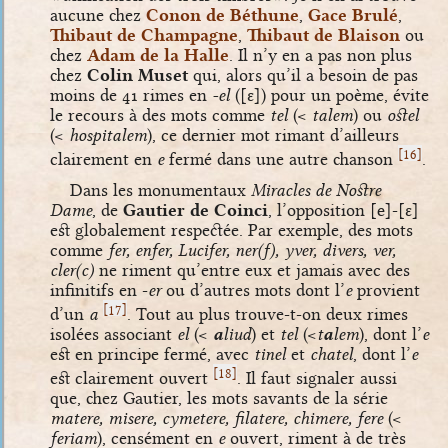
aucune chez
Conon de Béthune
,
Gace Brulé
,
Thibaut de Champagne
,
Thibaut de Blaison
ou
chez
Adam de la Halle
. Il n’y en a pas non plus
chez
Colin Muset
qui, alors qu’il a besoin de pas
moins de 41 rimes en
-el
(
[ɛ]
) pour un poème, évite
le recours à des mots comme
tel
(<
talem
) ou
ostel
(<
hospitalem
), ce dernier mot rimant d’ailleurs
[
]
16
clairement en
e
fermé dans une autre chanson
.
Dans les monumentaux
Miracles de Nostre
Dame
, de
Gautier de Coinci
, l’opposition
[e]
-
[ɛ]
est globalement respectée. Par exemple, des mots
comme
fer, enfer, Lucifer, ner(f), yver, divers, ver,
cler(c)
ne riment qu’entre eux et jamais avec des
infinitifs en -
er
ou d’autres mots dont l’
e
provient
[
]
17
d’un
a
. Tout au plus trouve-t-on deux rimes
isolées associant
el
(<
a
liud
) et
tel
(<
t
a
lem
), dont l’
e
est en principe fermé, avec
tinel
et
chatel
, dont l’
e
[
]
18
est clairement ouvert
. Il faut signaler aussi
que, chez Gautier, les mots savants de la série
matere, misere, cymetere, filatere, chimere, fere
(<
feriam
), censément en
e
ouvert, riment à de très