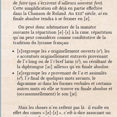
de
faire
(qui s’écrivent d’ailleurs souvent
fere
).
Cette simplification est déjà en partie effective
dans la Chanson de Roland. Au
xiii
siècle,
ai
en
e
finale absolue tendra à se fermer en
[e]
.
On peut donc schématiser de la manière
suivante la répartition
[e]
-
[ɛ]
à la rime, répartition
qu’on peut considérer comme constitutive de la
tradition du lyrisme français :
[ɛ]
regroupe les
e
originellement ouverts (
e
), les
1
e
accentués originellement entravés provenant
de l’
e
long ou de l’
i
bref latin (
e
), ou résultant de
2
la diphtongue
[ai]
ailleurs qu’en finale absolue.
[e]
regroupe les
e
provenant de l’
a
et assimilés
(
e
), l’
e
final de quelques mots savants, le
3
digramme
ai
dans les formes verbales et certains
autres mots où elle se trouve en finale absolue et
(occasionnellement) le son
[je]
.
Mais les choses n’en restent pas là : il existe en
effet des rimes «
[e]
-
[ɛ]
», c’est-à-dire associant un