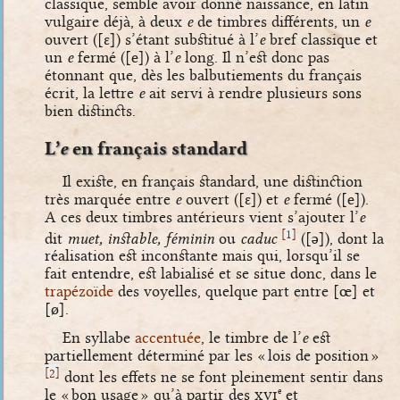
classique, semble avoir donné naissance, en latin
vulgaire déjà, à deux
e
de timbres différents, un
e
ouvert (
[ɛ]
) s’étant substitué à l’
e
bref classique et
un
e
fermé (
[e]
) à l’
e
long. Il n’est donc pas
étonnant que, dès les balbutiements du français
écrit, la lettre
e
ait servi à rendre plusieurs sons
bien distincts.
L’
e
en français standard
Il existe, en français standard, une distinction
très marquée entre
e
ouvert (
[ɛ]
) et
e
fermé (
[e]
).
A ces deux timbres antérieurs vient s’ajouter l’
e
[
]
1
dit
muet, instable, féminin
ou
caduc
(
[ə]
), dont la
réalisation est inconstante mais qui, lorsqu’il se
fait entendre, est labialisé et se situe donc, dans le
trapézoïde
des voyelles, quelque part entre
[œ]
et
[ø]
.
En syllabe
accentuée
, le timbre de l’
e
est
partiellement déterminé par les « lois de position »
[
]
2
dont les effets ne se font pleinement sentir dans
le « bon usage » qu’à partir des
xvi
et
e