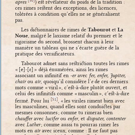
50
apres
) est révélateur du poids de la tradition :
ces rimes restent des exceptions, des licences,
tolérées à condition qu’elles ne se généralisent
pas.
Les dictionnaires de rimes de
Tabourot
et
La
Noue
, malgré le laxisme relatif du premier et le
rigorisme du second, brossent chacun à leur
manière un tableau qui ne s’écarte guère de la
pratique des versificateurs.
Tabourot admet sans restriction toutes les rimes
«
[e]
-
[ɛ]
» déjà énumérées, ainsi les rimes
associant un infinitif en
-er
avec
fer, enfer, Jupiter,
chair
ou
air
, quoiqu’il considère l’
e
de ces derniers
mots comme « viril », c’est-à-dire plutôt ouvert, et
celui des infinitifs comme « masculin », c’est-à-dire
[
]
51
fermé. Pour lui
, « les viriles riment bien avec
les masculines, quand elles sont conduictes par
mesmes consonnes ; comme tu rimeras bien
chauffer
avec
lucifer
ou
enfer
, et
disputer, contenter
avec
Luther
; comme aussi tu pourras rimer les
mots en
air
avec iceux, comme : Il ne faut pas