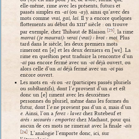
elle-même, rime avec les présents, futurs et
passés simples en
-ai
(ou
-ay
), ainsi qu’avec des
mots comme
vrai, gai, lai
. Il y a encore quelques
flottements au début du
xiii
siècle : on trouve
e
[
]
23
par exemple, chez Thibaut de Blaison
, la rime
morrai (je mourrai): verai (vrai) : broi : moi
. Plus
tard dans le siècle, les deux premiers mots
rimeront en
[e]
et les deux derniers en
[wɛ]
. La
rime en question peut traduire la rencontre d’un
-ai
pas encore fermé avec un
-oi
déjà ouvert, ou
alors celle d’un
ai
déjà fermé avec un
-oi
pas
encore ouvert.
Les mots en
-és
ou
-ez
(participes passés pluriels
ou substantifs), dont l’
e
provient d’un
a
et est
donc un
[e]
riment avec les deuxièmes
personnes du pluriel, même dans les formes du
futur, dont l’
e
ne provient pas d’un
a
, mais d’un
e
. Ainsi, l’on a
ferez : lavez
chez Rutebeuf et
arés : secourés : emportez
chez Machaut, pour qui
aucun de ces mots ne rimerait avec la finale
-ais
[
]
24
. L’analogie l’emporte donc, ici, sur