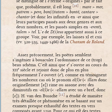
se distingue de l’
e
fermé « originel » par le fait
[
]
10
que, probablement, il est long
:
mare > mer,
patrem > pere, bon(i)tatem > bonté, cantare >
chanter
(et donc les infinitifs en
-er
ainsi que
leurs participes passés aux deux genres et aux
deux nombres, et les passés simples en
-erent
),
talem > tel
. L’
e
de
D(i)eus
appartient aussi à ce
groupe. Voir, par exemple, les laisses xl et cxii
(vv. 520-535, 1449-1466) de la
Chanson de Roland
.
Assez précocement, les poètes semblent
s’ingénier à bousculer l’ordonnance de ce (trop)
beau schéma. C’est ainsi que
e
s’ouvre au cours du
2
xii
siècle et rejoint donc de plus en plus
e
fréquemment l’
e
ouvert (
e
), comme en témoignent
1
les nombreux cas où le pronom
el(l)e
(<
illam
donc
originellement
[e]
) rime ou assone avec des
diminutifs en
-el(l)e
(< -
ellam
avec un
e
bref, donc
[
]
11
[ɛ]
). H. van den Bussche
a étudié de manière
très détaillée ce phénomène en se basant sur un
examen presque exhaustif des textes en vers
composés avant 1250. Pour ce qui est des textes