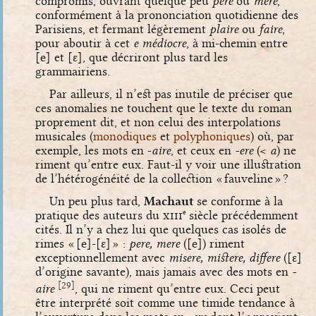
compromis, ouvrant quelque peu
pere
ou
mere
,
conformément à la prononciation quotidienne des
Parisiens, et fermant légèrement
plaire
ou
faire
,
pour aboutir à cet
e médiocre
, à mi-chemin entre
[e]
et
[ɛ]
, que décriront plus tard les
grammairiens.
Par ailleurs, il n’est pas inutile de préciser que
ces anomalies ne touchent que le texte du roman
proprement dit, et non celui des interpolations
musicales (
monodiques
et
polyphoniques
) où, par
exemple, les mots en -
aire
, et ceux en
-ere
(<
a
) ne
riment qu’entre eux. Faut-il y voir une illustration
de l’hétérogénéité de la collection « fauveline » ?
Un peu plus tard,
Machaut
se conforme à la
pratique des auteurs du
xiii
siècle précédemment
e
cités. Il n’y a chez lui que quelques cas isolés de
rimes «
[e]
-
[ɛ]
» :
pere, mere
(
[e]
) riment
exceptionnellement avec
misere, mistere, differe
(
[ɛ]
d’origine savante), mais jamais avec des mots en
-
[
]
29
aire
, qui ne riment qu’entre eux. Ceci peut
être interprété soit comme une timide tendance à