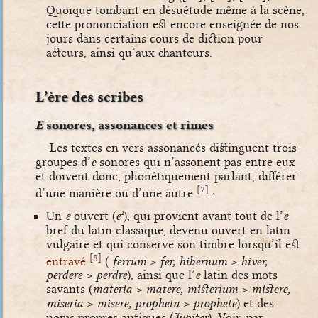
Quoique tombant en désuétude même à la scène,
cette prononciation est encore enseignée de nos
jours dans certains cours de diction pour
acteurs, ainsi qu’aux chanteurs.
L’ère des scribes
E
sonores, assonances et rimes
Les textes en vers assonancés distinguent trois
groupes d’
e
sonores qui n’assonent pas entre eux
et doivent donc, phonétiquement parlant, différer
[
]
7
d’une manière ou d’une autre
:
Un
e
ouvert (
e
), qui provient avant tout de l’
e
1
bref du latin classique, devenu ouvert en latin
vulgaire et qui conserve son timbre lorsqu’il est
[
]
8
entravé
(
ferrum > fer, hibernum > hiver,
perdere > perdre
), ainsi que l’
e
latin des mots
savants (
materia > matere, misterium > mistere,
miseria > misere, propheta > prophete
) et des
noms propres antiques (
Jupiter
). Voir, par