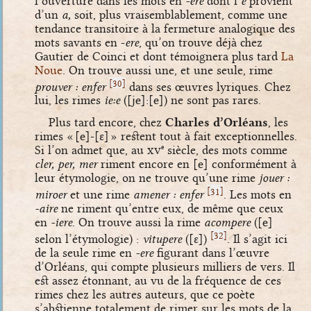
l’ouverture dans les mots en
-ere
dont l’
e
provient
d’un
a,
soit, plus vraisemblablement, comme une
tendance transitoire à la fermeture analogique des
mots savants en -
ere
, qu’on trouve déjà chez
Gautier de Coinci et dont témoignera plus tard
La
Noue
. On trouve aussi une, et une seule, rime
[
]
30
prouver : enfer
dans ses œuvres lyriques. Chez
lui, les rimes
ie:e
(
[je]
:
[e]
) ne sont pas rares.
Plus tard encore, chez
Charles d’Orléans
, les
rimes «
[e]
-
[ɛ]
» restent tout à fait exceptionnelles.
Si l’on admet que, au
xv
siècle, des mots comme
e
cler, per, mer
riment encore en
[e]
conformément à
leur étymologie, on ne trouve qu’une rime
jouer :
[
]
31
miroer
et une rime
amener : enfer
. Les mots en
-aire
ne riment qu’entre eux, de même que ceux
en
-iere
. On trouve aussi la rime
acompere
(
[e]
[
]
32
selon l’étymologie) :
vitupere
(
[ɛ]
)
. Il s’agit ici
de la seule rime en
-ere
figurant dans l’œuvre
d’Orléans, qui compte plusieurs milliers de vers. Il
est assez étonnant, au vu de la fréquence de ces
rimes chez les autres auteurs, que ce poète
s’abstienne totalement de rimer sur les mots de la