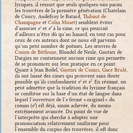
lyriques, il ressort que seuls quelques-uns parmi
les trouvères de la première génération (Chatelain
de Coucy, Audefroy le Batard,
Thibaut de
Champagne
et
Colin Muset
) semblent éviter
d’associer
e
et
e
à la rime, ce qui pourrait
1
2
d’ailleurs n’être dû qu’au hasard, en tout cas pour
ceux de ces auteurs dont ne nous est parvenu
qu’un petit nombre de poèmes. Les œuvres de
Conon de Béthune
, Blondel de Nesle, Gautier de
Dargies ne contiennent aucune rime qui permette
de se prononcer sur leur pratique en ce point.
Quant à Jean Bodel,
Gautier de Coinci
,
Gace Brulé
,
ils ont laissé des rimes qui prouvent sans doute
possible qu’ils confondaient
e
et
e
. En résumé, on
1
2
peut admettre que la tradition du lyrisme français
se constitue sur la base d’un état de langue dans
lequel l’ouverture de l’
e
fermé « originel » du
roman (
e
) est déjà, sinon achevée, du moins
2
extrêmement avancée. Du point de vue de
l’interprète qui cherche à adopter une
prononciation relativement uniforme pour
l’ensemble du corpus des trouvères, il est donc