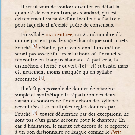
Il serait vain de vouloir discuter en détail la
quantité de ces
e
en français standard, qui est
extrêmement variable d’un locuteur à l’autre et
pour laquelle il n’existe guère de consensus.
En syllabe
inaccentuée
, un grand nombre d’
e
qui ne portent pas de signe diacritique sont muets.
[
]
3
Fouché
détaille, pour ceux dont l’instinct ne
serait pas assez sûr, les situations où l’
e
muet se
rencontre en français standard. A part cela, la
distinction
e
fermé-
e
ouvert (
[e]
-
[ɛ]
) subsiste, mais
est nettement moins marquée qu’en syllabe
[
]
4
accentuée
.
Il n’est pas possible de donner de manière
simple et synthétique la répartition des deux
variantes sonores de l’
e
en dehors des syllabes
accentuées. Les multiples règles données par
[
]
5
Fouché
, toutes démenties par des exceptions, ne
sont pas d’un grand secours pour le chanteur. En
cas d’hésitation, le mieux est encore de se reporter
à un bon dictionnaire de langue comme le
Petit