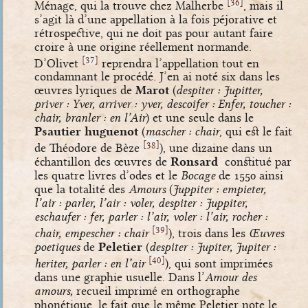
[
]
36
Ménage, qui la trouve chez Malherbe
, mais il
s’agit là d’une appellation à la fois péjorative et
rétrospective, qui ne doit pas pour autant faire
croire à une origine réellement normande.
[
]
37
D’Olivet
reprendra l’appellation tout en
condamnant le procédé. J’en ai noté six dans les
œuvres lyriques de
Marot
(
despiter : Jupitter,
priver : Yver, arriver : yver, descoifer : Enfer, toucher :
chair, branler : en l’Air
) et une seule dans le
Psautier huguenot
(
mascher : chair
, qui est le fait
[
]
38
de Théodore de Bèze
), une dizaine dans un
échantillon des œuvres de
Ronsard
constitué par
les quatre livres d’odes et le
Bocage
de 1550 ainsi
que la totalité des
Amours
(
Juppiter : empieter,
l’air : parler, l’air : voler, despiter : Juppiter,
eschaufer : fer, parler : l’air, voler : l’air, rocher :
[
]
39
chair, empescher : chair
), trois dans les
Œuvres
poetiques
de
Peletier
(
despiter : Jupiter, Jupiter :
[
]
40
heriter, parler : en l’air
), qui sont imprimées
dans une graphie usuelle. Dans l’
Amour des
amours,
recueil imprimé en orthographe
phonétique, le fait que le même Peletier note le