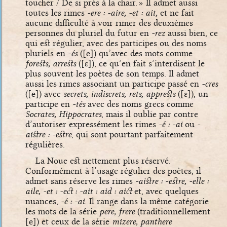
toucher / De si près à la chair. » Il admet aussi
toutes les rimes
-ere : -aire, -et : ait,
et ne fait
aucune difficulté à voir rimer des deuxièmes
personnes du pluriel du futur en
-rez
aussi bien, ce
qui est régulier, avec des participes ou des noms
pluriels en
-és
(
[e]
) qu’avec des mots comme
forests, arrests
(
[ɛ]
), ce qu’en fait s’interdisent le
plus souvent les poètes de son temps. Il admet
aussi les rimes associant un participe passé en
-cres
(
[e]
) avec
secrets, indiscrets, rets, apprests
(
[ɛ]
), un
participe en
-tés
avec des noms grecs comme
Socrates, Hippocrates
, mais il oublie par contre
d’autoriser expressément les rimes
-é : -ai
ou
-
aistre : -estre
, qui sont pourtant parfaitement
régulières.
La Noue est nettement plus réservé.
Conformément à l’usage régulier des poètes, il
admet sans réserve les rimes
-aistre : -estre, -elle :
aile, -et : -ect : -ait : aid : aict
et, avec quelques
nuances,
-é : -ai
. Il range dans la même catégorie
les mots de la série
pere, frere
(traditionnellement
[e]
) et ceux de la série
mizere, panthere