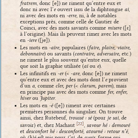
fratrem
, donc
[e]
) ne riment qu’entre eux et
donc ni avec l’
e
ouvert issu de la diphtongue
ai
,
ni avec des mots en
-erre
, ni, à de notables
exceptions près, comme celle de Gautier de
Coinci, avec des mots savants comme
misere
(
[ɛ]
à l’origine). Mais ils peuvent rimer avec les mots
en
-iere
(
[je]
).
Les mots en
-aire
, populaires (
faire, plaire, viaire,
debonnaire
) ou savants (
contraire, adversaire,
etc.)
ne riment le plus souvent qu’entre eux, quelle
que soit la graphie utilisée (
ai
ou
e
).
Les infinitifs en
-er
(< -
are
, donc
[e]
) ne riment
qu’entre eux et avec des mots dont l’
e
provient
d’un
a
, comme
cler, per
(<
clarum, parem
), mais
en principe pas avec des mots comme
fer, enfer,
hiver
ou
Jupiter
.
Les mots en
-é
(
[e]
) riment avec certaines
premières personnes du singulier. On trouve
ainsi, chez Rutebeuf,
troussé : sé
(pour
je sai
, de
[
]
22
savoir) et, chez Machaut
,
savour hé : demouré
et
desconfort hé : desconforté
,
atourné : retour n’é
,
où
(h)é
est mis pour
j’ai
, de
avoir
, forme qui,