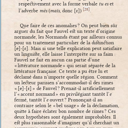
respectivement avec la forme verbale
tu es
et
[
]
28
l’adverbe
mès
(
mais
, donc
[ɛ]
)
.
Que faire de ces anomalies ? On peut bien sûr
arguer du fait que Fauvel est un texte d’origine
normande, les Normands étant par ailleurs connus
pour un traitement particulier de la distinction
[e]
-
[ɛ]
. Mais si une telle explication peut satisfaire
un linguiste, elle laisse l’interprète sur sa faim :
Fauvel ne fait en aucun cas partie d’une
« littérature normande » qui serait séparée de la
littérature française. Ce texte a pu être lu et
déclamé dans n’importe quelle région. Comment
un lecteur parisien s’accommodait-il des rimes
«
[e]
-
[ɛ]
» de Fauvel ? Prenait-il artificiellement
l’« accent normand » en privilégiant tantôt l’
e
fermé, tantôt l’
e
ouvert ? Prononçait-il au
contraire selon le « bel usage » de la déclamation,
quitte à faire éclater bon nombre de rimes ? Ces
deux hypothèses sont également improbables. Il
est plus raisonnable d’imaginer qu’il cherchait un