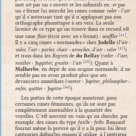
mot
air
par un
e
ouvert et les infinitifs en
-er
par
un
e
fermé lui interdit les rimes comme
voler : l’air
qu’il s’autorisait tant qu’il n’appliquait pas son
orthographe phonétique à ses vers. La seule
licence de ce type qu’on trouve dans ce recueil est
[
]
41
une rime
flair
(écrit avec
un e
fermé)
: souffler
.
Il y a cinq rimes « normandes » chez
Jodelle
(
l’air :
[
]
42
voler, l’air : parler, chair : arracher, d’air : celer
)
et trois dans les
Regrets
de
du Bellay
(
voler : l’aer,
[
]
43
resister : Juppiter, gresler : l’air
). Quant à
Malherbe
, en dépit de son origine normande, il ne
semble pas en avoir produit plus que ses
devanciers immédiats (
vanter : Jupiter
,
philosopher :
[
]
44
enfer, quitter : Jupiter
).
Les poètes de cette époque montrent, pour
certaines rimes féminines, qu’ils ne sont pas
complètement insensibles à la quantité des
voyelles. C’est souvent en vain qu’on cherche, par
exemple, des rimes du type
faicte : feste
. Ronsard
fournit même la preuve qu’il y a là pour lui deux
catégories distinctes puisqu’il utilise, à l’intérieur