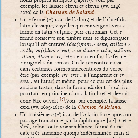
exemple, les laisses clxvii et clxviii (vv. 2246-
2270) de la
Chanson de Roland
.
Un
e
fermé (
e
) issu de l’
e
long et de l’
i
bref du
2
latin classique, voyelles qui convergent vers
e
fermé en latin vulgaire puis en roman. Cet
e
fermé conserve son timbre sans se diphtonguer
lorsqu’il est entravé (
deb(i)tam > dette, cristam >
creste, vir(i)dem > vert
,
ecce-istam > ceste
, suffixes
-ittum,-ittam > -et, -ete,
ce qui en fait l’
e
fermé
« originel » du roman. On le rencontre aussi
dans certaines formes inaccentuées du verbe
être (par exemple
ere
,
eres…
à l’imparfait et
er
,
eres…
au futur) et même, pour ce qui est des plus
anciens textes, dans la forme
est
dont l’
e
dérive
pourtant en principe d’un
e
latin bref et devrait
[
]
9
donc être ouvert
.Voir, par exemple, la laisse
cxxi (vv. 1605-1610) de la
Chanson de Roland
.
Un troisième
e
(
e
) issu de l’
a
latin libre après un
3
passage transitoire par la diphtongue
[ae]
. Cet
e
s’est, selon toute vraisemblance, fermé à une
date très ancienne quoiqu’indéterminée, mais il