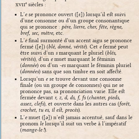
xvii
siècles :
e
L’
e
se prononce ouvert (
[ɛ]
) lorsqu’il est suivi
d’une consonne ou d’un groupe consonantique
qui se prononce :
père, lierre, cher, fête, règne,
bref, sec, mètre,
etc.
L’
e
final surmonté d’un accent aigu se prononce
fermé (
[e]
) (
blé, donné, vérité
). Cet
e
fermé peut
être suivi d’un
s
marquant le pluriel (
blés,
vérités
), d’un
e
muet marquant le féminin
(
donnée
) ou d’un
-es
marquant le féminin pluriel
(
données
) sans que son timbre en soit affecté.
Lorsqu’un
e
se trouve devant une consonne
finale (ou un groupe de consonnes) qui ne se
prononce pas, sa prononciation varie. Elle est
fermée devant
r, z, d, ds, f, fs
(
chanter, pieds,
assez, clefs
), et ouverte dans les autres cas (
forêt,
crochet, tu es, il est, procès
).
L’
e
muet (
[ə]
) n’est jamais accentué, sauf dans le
pronom
le
lorsqu’il suit un verbe à l’impératif
(
mange-le !
).