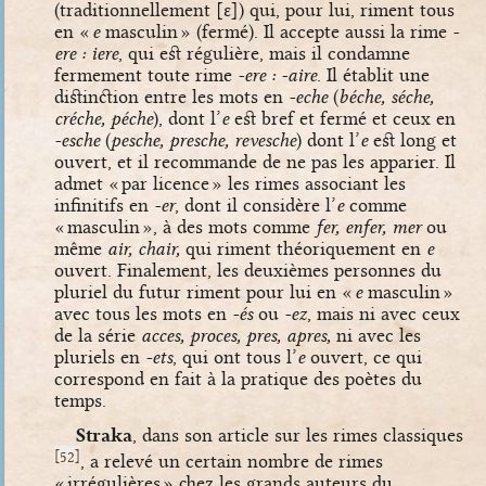
(traditionnellement
[ɛ]
) qui, pour lui, riment tous
en «
e
masculin » (fermé). Il accepte aussi la rime
-
ere : iere
, qui est régulière, mais il condamne
fermement toute rime
-ere : -aire
. Il établit une
distinction entre les mots en
-eche
(
béche, séche,
créche, péche
), dont l’
e
est bref et fermé et ceux en
-esche
(
pesche, presche, revesche
) dont l’
e
est long et
ouvert, et il recommande de ne pas les apparier. Il
admet « par licence » les rimes associant les
infinitifs en
-er
, dont il considère l’
e
comme
« masculin », à des mots comme
fer, enfer, mer
ou
même
air, chair,
qui riment théoriquement en
e
ouvert. Finalement, les deuxièmes personnes du
pluriel du futur riment pour lui en «
e
masculin »
avec tous les mots en
-és
ou
-ez
, mais ni avec ceux
de la série
acces, proces, pres, apres,
ni avec les
pluriels en
-ets
, qui ont tous l’
e
ouvert, ce qui
correspond en fait à la pratique des poètes du
temps.
Straka
, dans son article sur les rimes classiques
[
]
52
, a relevé un certain nombre de rimes
« irrégulières » chez les grands auteurs du