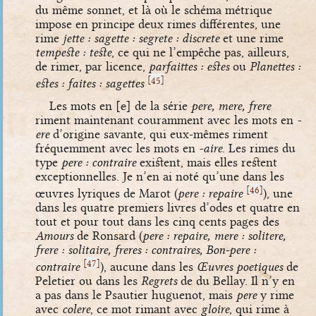
du même sonnet, et là où le schéma métrique
impose en principe deux rimes différentes, une
rime
jette : sagette : segrete : discrete
et une rime
tempeste : teste
, ce qui ne l’empêche pas, ailleurs,
de rimer, par licence,
parfaittes : estes
ou
Planettes :
[
]
45
estes : faites : sagettes
Les mots en
[e]
de la série
pere, mere, frere
riment maintenant couramment avec les mots en
-
ere
d’origine savante, qui eux-mêmes riment
fréquemment avec les mots en
-aire
. Les rimes du
type
pere : contraire
existent, mais elles restent
exceptionnelles. Je n’en ai noté qu’une dans les
[
]
46
œuvres lyriques de Marot (
pere : repaire
), une
dans les quatre premiers livres d’odes et quatre en
tout et pour tout dans les cinq cents pages des
Amours
de Ronsard (
pere : repaire, mere : solitere,
frere : solitaire, freres : contraires, Bon-pere :
[
]
47
contraire
), aucune dans les
Œuvres poetiques
de
Peletier ou dans les
Regrets
de du Bellay. Il n’y en
a pas dans le Psautier huguenot, mais
pere
y rime
avec
colere
, ce mot rimant avec
gloire
, qui rime à