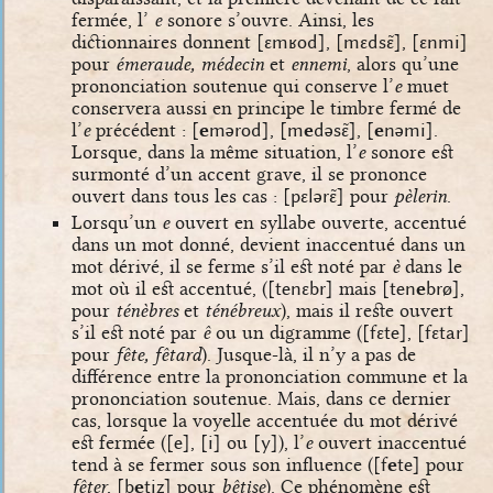
fermée, l’
e
sonore s’ouvre. Ainsi, les
dictionnaires donnent
[ɛmʁod]
,
[mɛdsɛ̃]
,
[ɛnmi]
pour
émeraude, médecin
et
ennemi
, alors qu’une
prononciation soutenue qui conserve l’
e
muet
conservera aussi en principe le timbre fermé de
l’
e
précédent :
[
e
mərod]
,
[m
e
dəsɛ̃]
,
[
e
nəmi]
.
Lorsque, dans la même situation, l’
e
sonore est
surmonté d’un accent grave, il se prononce
ouvert dans tous les cas :
[pɛlərɛ̃]
pour
pèlerin
.
Lorsqu’un
e
ouvert en syllabe ouverte, accentué
dans un mot donné, devient inaccentué dans un
mot dérivé, il se ferme s’il est noté par
è
dans le
mot où il est accentué, (
[tenɛbr]
mais
[ten
e
brø]
,
pour
ténèbres
et
ténébreux
), mais il reste ouvert
s’il est noté par
ê
ou un digramme (
[fɛte]
,
[fɛtar]
pour
fête, fêtard
). Jusque-là, il n’y a pas de
différence entre la prononciation commune et la
prononciation soutenue. Mais, dans ce dernier
cas, lorsque la voyelle accentuée du mot dérivé
est fermée (
[e]
,
[i]
ou
[y]
), l’
e
ouvert inaccentué
tend à se fermer sous son influence (
[f
e
te]
pour
fêter
,
[b
e
tiz]
pour
bêtise
). Ce phénomène est