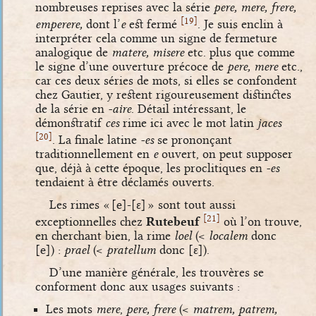
nombreuses reprises avec la série
pere, mere, frere,
[
]
19
emperere,
dont l’
e
est fermé
. Je suis enclin à
interpréter cela comme un signe de fermeture
analogique de
matere, misere
etc. plus que comme
le signe d’une ouverture précoce de
pere, mere
etc.,
car ces deux séries de mots, si elles se confondent
chez Gautier, y restent rigoureusement distinctes
de la série en
-aire
.
Détail intéressant, le
démonstratif
ces
rime ici avec le mot latin
jaces
[
]
20
. La finale latine
-es
se prononçant
traditionnellement en
e
ouvert, on peut supposer
que, déjà à cette époque, les proclitiques en
-es
tendaient à être déclamés ouverts.
Les rimes «
[e]
-
[ɛ]
» sont tout aussi
[
]
21
exceptionnelles chez
Rutebeuf
où l’on trouve,
en cherchant bien, la rime
loel
(<
localem
donc
[e]
) :
prael
(<
pratellum
donc
[ɛ]
).
D’une manière générale, les trouvères se
conforment donc aux usages suivants :
Les mots
mere
,
pere, frere
(<
matrem, patrem,