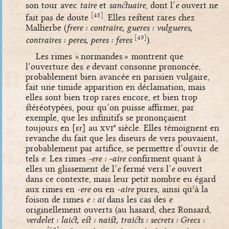
son tour avec
taire
et
sanctuaire
, dont l’
e
ouvert ne
[
]
48
fait pas de doute
. Elles restent rares chez
Malherbe (
frere : contraire, gueres : vulgueres,
[
]
49
contraires : peres, peres : feres
).
Les rimes « normandes » montrent que
l’ouverture des
e
devant consonne prononcée,
probablement bien avancée en parisien vulgaire,
fait une timide apparition en déclamation, mais
elles sont bien trop rares encore, et bien trop
stéréotypées, pour qu’on puisse affirmer, par
exemple, que les infinitifs se prononçaient
toujours en
[ɛr]
au
xvi
siècle. Elles témoignent en
e
revanche du fait que les diseurs de vers pouvaient,
probablement par artifice, se permettre d’ouvrir de
tels
e
. Les rimes
-ere : -aire
confirment quant à
elles un glissement de l’
e
fermé vers l’
e
ouvert
dans ce contexte, mais leur petit nombre eu égard
aux rimes en
-ere
ou en
-aire
pures, ainsi qu’à la
foison de rimes
e : ai
dans les cas des
e
originellement ouverts (au hasard, chez Ronsard,
verdelet : laict, est : naist, traicts : secrets : Grecs :
[
]