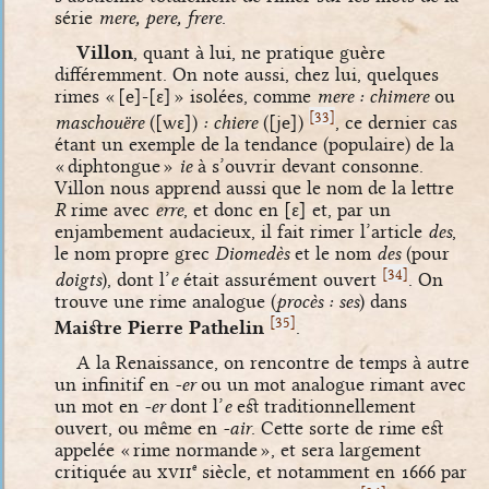
série
mere, pere, frere
.
Villon
, quant à lui, ne pratique guère
différemment. On note aussi, chez lui, quelques
rimes «
[e]
-
[ɛ]
» isolées, comme
mere : chimere
ou
[
]
33
maschouëre
(
[wɛ]
)
: chiere
(
[je]
)
, ce dernier cas
étant un exemple de la tendance (populaire) de la
« diphtongue »
ie
à s’ouvrir devant consonne.
Villon nous apprend aussi que le nom de la lettre
R
rime avec
erre
, et donc en
[ɛ]
et, par un
enjambement audacieux, il fait rimer l’article
des
,
le nom propre grec
Diomedès
et le nom
des
(pour
[
]
34
doigts
), dont l’
e
était assurément ouvert
. On
trouve une rime analogue (
procès : ses
) dans
[
]
35
Maistre Pierre Pathelin
.
A la Renaissance, on rencontre de temps à autre
un infinitif en
-er
ou un mot analogue rimant avec
un mot en
-er
dont l’
e
est traditionnellement
ouvert, ou même en
-air
. Cette sorte de rime est
appelée « rime normande », et sera largement
critiquée au
xvii
siècle, et notamment en 1666 par
e