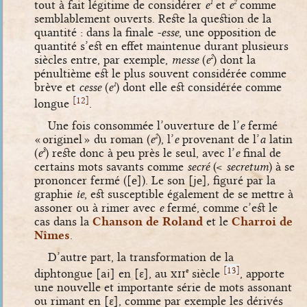
tout à fait légitime de considérer
e
et
e
comme
1
2
semblablement ouverts. Reste la question de la
quantité : dans la finale
-esse
, une opposition de
quantité s’est en effet maintenue durant plusieurs
siècles entre, par exemple,
messe
(
e
) dont la
2
pénultième est le plus souvent considérée comme
brève et
cesse
(
e
) dont elle est considérée comme
1
[
]
12
longue
.
Une fois consommée l’ouverture de l’
e
fermé
« originel » du roman (
e
), l’
e
provenant de l’
a
latin
2
(
e
) reste donc à peu près le seul, avec l’
e
final de
3
certains mots savants comme
secré
(<
secretum
) à se
prononcer fermé (
[e]
). Le son
[je]
, figuré par la
graphie
ie
, est susceptible également de se mettre à
assoner ou à rimer avec
e
fermé, comme c’est le
cas dans la
Chanson de Roland
et le
Charroi de
Nîmes
.
D’autre part, la transformation de la
[
]
13
diphtongue
[ai]
en
[ɛ]
, au
xii
siècle
, apporte
e
une nouvelle et importante série de mots assonant
ou rimant en
[ɛ]
, comme par exemple les dérivés