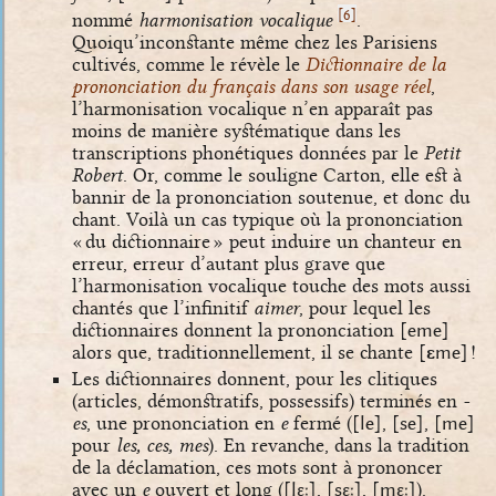
[
]
6
nommé
harmonisation vocalique
.
Quoiqu’inconstante même chez les Parisiens
cultivés, comme le révèle le
Dictionnaire de la
prononciation du français dans son usage réel
,
l’harmonisation vocalique n’en apparaît pas
moins de manière systématique dans les
transcriptions phonétiques données par le
Petit
Robert
. Or, comme le souligne Carton, elle est à
bannir de la prononciation soutenue, et donc du
chant. Voilà un cas typique où la prononciation
« du dictionnaire » peut induire un chanteur en
erreur, erreur d’autant plus grave que
l’harmonisation vocalique touche des mots aussi
chantés que l’infinitif
aimer
, pour lequel les
dictionnaires donnent la prononciation
[eme]
alors que, traditionnellement, il se chante
[
ɛ
me]
!
Les dictionnaires donnent, pour les clitiques
(articles, démonstratifs, possessifs) terminés en
-
es
, une prononciation en
e
fermé (
[le]
,
[se]
,
[me]
pour
les, ces, mes
). En revanche, dans la tradition
de la déclamation, ces mots sont à prononcer
avec un
e
ouvert et long (
[lɛː]
,
[sɛː]
,
[mɛː]
).