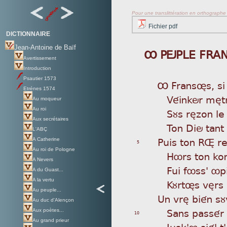
Pour une translittération en orthographe s
Fichier pdf
DICTIONNAIRE
Jean-Antoine de Baïf
Ô PÖPLE FRA
Avertissement
Introduction
Psautier 1573
Ô F
ransøs, si
Etrénes 1574
Vé
inkör mètr
Au moqueur
Au roi
Sù
s rèzon le
Aux secrétaires
To
n Diö tant
L'ABÇ
Pui
s ton Rú re
A Catherine
5
Au roi de Pologne
Hô
rs ton ko
A Nevers
Fu
i fôss' ôp
A du Guast...
A la vertu
Kù
rtøs vèrs
Au peuple...
Un
vrè bién s
Au duc d'Alençon
Sa
ns passér 
Aux poètes...
10
Au grand prieur
Ju
sk'ô siél t