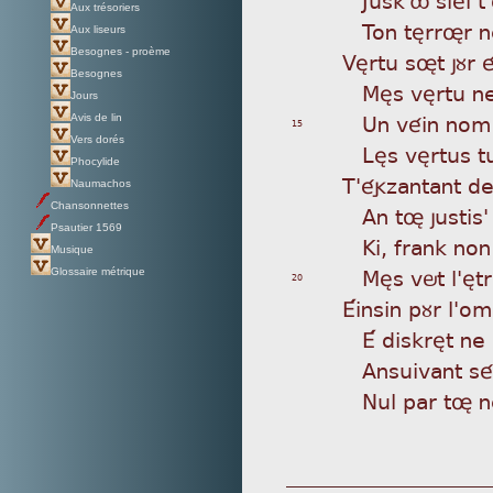
Aux trésoriers
To
n tèrrør 
Aux liseurs
Besognes - proème
Vèr
tu søt jùr 
Besognes
Mè
s vèrtu n
Jours
Un
véin nom g
Avis de lin
15
Vers dorés
Lè
s vèrtus t
Phocylide
T'é
gzantant de
Naumachos
Chansonnettes
An
tø justis'
Psautier 1569
Ki
, frank no
Musique
Mè
s vöt l'ètr
Glossaire métrique
20
Éin
sin pùr l'om
É
diskrèt ne 
An
suivant sé
Nu
l par tø n