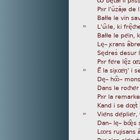
Pùr
l'uÿzaÿje de
Ba£
£e le vin sa
L'
uìÎle, ki frè^
30
Ba£
£e le péin, 
Lè_
grans a^bres
Sèd
resÄ desur 
Pùr
fére lè^z ûze
Éÿ
la sigûñ' i s
35
Dè_
hôÎ_ mons 
Dan
s le roçér
Pùr
la remarke du
Kan
d i se døtã
Vié
ns dépliér, 
40
Dan
_ lè_ bøÎs
Lôr
s rujisans a
Pùr
s'an alér ç