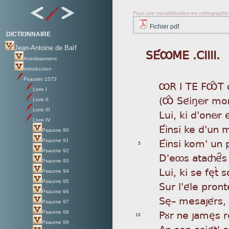
Pour une translittération en orthographe s
Fichier pdf
DICTIONNAIRE
Jean-Antoine de Baïf
SÉÔME .CIIII.
Avertissement
Introduction
Psautier 1573
ÔR
I TE FÔÎT 
Livre I
(Ô
Î Séiñör mon
Livre II
Livre III
Lui
, ki d'onör 
Livre IV
Éin
si ke d'un ma
Psaume 90
Éin
si kom' un p
Psaume 91
5
Psaume 92
D'e
ôs ataçé^s
Psaume 93
Lui
, ki se fèt
Psaume 94
Psaume 95
Sur
l'éle pronte
Psaume 96
Sè_
mesajérs, é
Psaume 97
Pùr
ne jamès r
Psaume 98
10
Psaume 99
An
son asiét' a