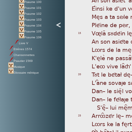
Psaume 100
Éin
si ke d'un 
Psaume 101
Psaume 102
Mès
a ta söle m
Psaume 103
Plé
ine de pör,
Psaume 104
Vø
laÂ sùdéin 
Psaume 105
15
Psaume 106
An
son asiéte
Livre V
Lôr
s de la mè
Etrénes 1574
Chansonnettes
K'è
leã ne passa
Psautier 1569
L'e
ô vive la^ç
Musique
Tùt
le béta£ dè
Glossaire métrique
20
L'
aÎne sovaje 
Dan
_ le sièæl 
Dan
_ le fé£aj
S'
è^_ lui mè^
Arr
ôÎzér lè_ mo
25
Lôr
s ke la fèrt
Ôá
bè^ta£ il pùs