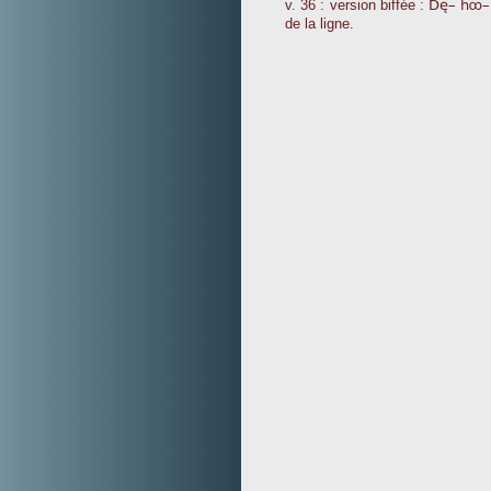
Dè_ hôÎ
v. 36 : version biffée :
de la ligne.