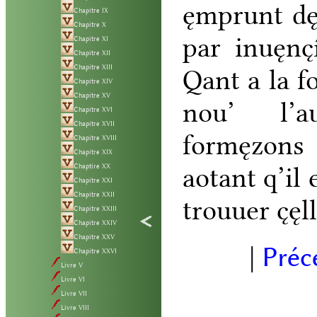
ęmprunt
d
Chapitre IX
Chapitre X
par
inuęnc̨
Chapitre XI
Chapitre XII
Chapitre XIII
Qant
a
la
f
Chapitre XIV
Chapitre XV
nou’
l’
a
Chapitre XVI
Chapitre XVII
formęzons
Chapitre XVIII
Chapitre XIX
aotant
q’
il
Chaptire XX
Chapitre XXI
Chapitre XXII
trouuer
c̨ęl
Chapitre XXIII
Chapitre XXIV
Chapitre XXV
|
Préc
Chapitre XXVI
Livre V
Livre VI
Livre VII
Livre VIII