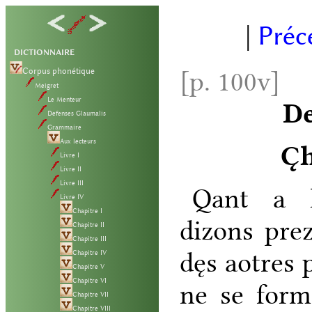
|
Préc
DICTIONNAIRE
Corpus phonétique
[p. 100v]
Meigret
Le Menteur
D
Defenses Glaumalis
Grammaire
Aux lecteurs
C̨
Livre I
Livre II
Livre III
Qant
a
Livre IV
Chapitre I
dizons
pre
Chapitre II
Chapitre III
dęs
aotres
Chapitre IV
Chapitre V
Chapitre VI
ne
se
form
Chapitre VII
Chapitre VIII