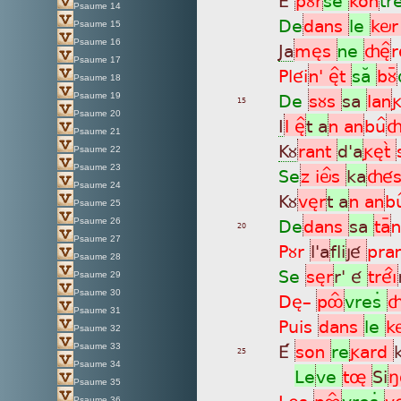
Psaume 14
De
dans
le
kö
Psaume 15
Psaume 16
Ja
mès
ne
çè^
Psaume 17
Pléi
n' è^t
saÂ
bùÿ
Psaume 18
De
sùs
sa
lan
g
Psaume 19
15
Psaume 20
I
l è^
t a
n an
bu^
ç
Psaume 21
Kù
rant
d'a
gètã
Psaume 22
Psaume 23
Se
z iö^s
ka
çé
Psaume 24
Kù
vèr
t a
n an
bu
Psaume 25
De
dans
sa
taÿ
n
Psaume 26
20
Psaume 27
Pùr
l'a
fli
jé
pra
Psaume 28
Se
sèr
r' é
tréìÎ
Psaume 29
Psaume 30
Dè_
pôÎ
vresÄ
Psaume 31
Puis
dans
le
k
Psaume 32
É
son
re
gard
Psaume 33
25
Psaume 34
Le
ve
tø
Si
ñ
Psaume 35
Lès
pôÎ
vresÄ
v
Psaume 36