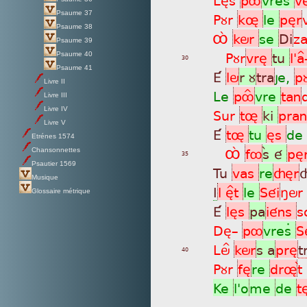
Psaume 37
Pùr
kø
le
pèr
Psaume 38
Ôá
kör
se
Di
z
Psaume 39
Pùr
vrè
tu
l'a
Psaume 40
30
Psaume 41
É
lö
r ù
tra
je,
p
Livre II
Le
pôÎ
vre
tan
Livre III
Livre IV
Sur
tø
ki
pra
Livre V
É
tø
tu
ès
de
Etrénes 1574
Ôá
fô
sá é
pè
Chansonnettes
35
Psautier 1569
Tu
vas
re
çèr
Musique
I
l è^t
le
Séi
ñör
Glossaire métrique
É
lès
pa
iéns
s
Dè_
pô
vresÄ
S
Lö^
kör
s a
prè
t
40
Pùr
fè
re
drø
t
Ke
l'o
me
de
t