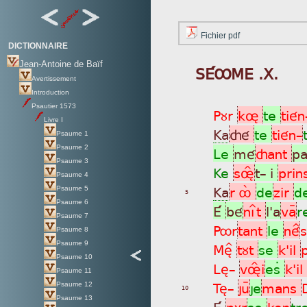
Fichier pdf
DICTIONNAIRE
Jean-Antoine de Baïf
SÉÔME .X.
Avertissement
Introduction
Psautier 1573
Pùr
kø
te
tié
Livre I
Ka
çé
te
tién_
Psaume 1
Psaume 2
Le
mé
çant
p
Psaume 3
Ke
søÎ
t_ i
prin
Psaume 4
Ka
r ôá
de
zir
d
Psaume 5
5
Psaume 6
É
bé
nìît
l'a
vaÿ
r
Psaume 7
Pôr
tant
le
né^
s
Psaume 8
Psaume 9
Mè^
tùt
se
k'il
Psaume 10
Lè_
vøÎi
esÄ
k'il
Psaume 11
Tè_
juÿ
je
mans
Psaume 12
10
Psaume 13
É
pùr
se
kon
tr