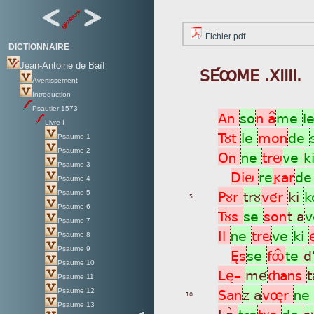
Fichier pdf
DICTIONNAIRE
Jean-Antoine de Baïf
SÉÔME .XIIII.
Avertissement
Introduction
Psautier 1573
An
so
n a^
me
l
Livre I
Tùt
le
mon
de
Psaume 1
Psaume 2
On
ne
trö
ve
k
Psaume 3
Diö
re
gar
d
Psaume 4
Pùr
trù
vér
ki
k
Psaume 5
5
Psaume 6
Tùs
se
son
t a
v
Psaume 7
Il
ne
trö
ve
ki
Psaume 8
Psaume 9
Ès
se
fôÎ
te
d
Psaume 10
Lè_
mé
çans
t
Psaume 11
San
z a
vør
ne
Psaume 12
10
Psaume 13
Laã
tre
tùs
de
s