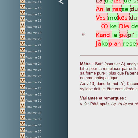
Psaume 14
An
la
ras
se
d
Psaume 15
Psaume 16
Vùs
mo
kés
d
Psaume 17
ÔÊ
ke
Diö
d
Psaume 18
Kand
le
pö
pl' i
Psaume 19
15
Psaume 20
Jaÿ
ko
p an
re
se
Psaume 21
Psaume 22
Psaume 23
Mètre :
Baïf (psautier A) analy
Psaume 24
biffe pour la remplacer par cell
Psaume 25
sa forme pure : plus que l'alter
Psaume 26
comme antispastique.
Psaume 27
fìË'
Au v.13, dans le mot
, l'acc
Psaume 28
syllabe doit ici être considérée
Psaume 29
Variantes et remarques :
Psaume 30
Lè
tù le
v. 9 : Pâté après
.
est ré
Psaume 31
Psaume 32
Psaume 33
Psaume 34
Psaume 35
Psaume 36