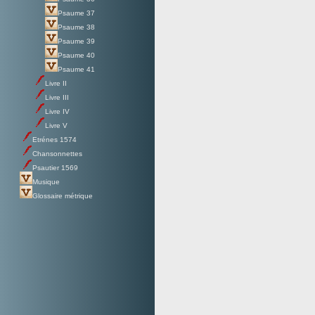
Psaume 37
Psaume 38
Psaume 39
Psaume 40
Psaume 41
Livre II
Livre III
Livre IV
Livre V
Etrénes 1574
Chansonnettes
Psautier 1569
Musique
Glossaire métrique