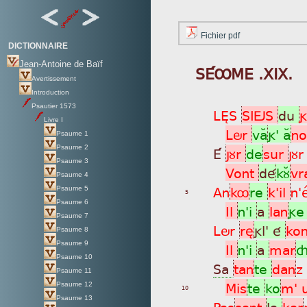
Fichier pdf
DICTIONNAIRE
Jean-Antoine de Baïf
SÉÔME .XIX.
Avertissement
Introduction
Psautier 1573
LÈS
SIÖS
du
Livre I
Lör
vaÂ
g' aÂ
no
Psaume 1
Psaume 2
É
jùr
de
sur
jù
Psaume 3
Vont
dé
kùÂ
vr
Psaume 4
An
kô
re
k'il
n'
Psaume 5
5
Psaume 6
Il
n'i
a
lan
g
Psaume 7
Lör
rè
gl' é
ko
Psaume 8
Psaume 9
Il
n'i
a
mar
Psaume 10
Sa
tan
te
dan
z
Psaume 11
Mis
te
ko
m' 
Psaume 12
10
Psaume 13
Pas
sant
la
kar