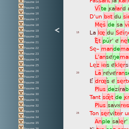
Psaume 14
Vìî
te
ga
£ar
d 
Psaume 15
Psaume 16
D'un
bùt
du
si
Psaume 17
Mèsã
de
sa
vì
Psaume 18
La
lø
du
Séi
ñ
Psaume 19
15
Psaume 20
ÈÎt
puÂ
r' é
nè
Psaume 21
Sè_
man
de
ma
Psaume 22
Psaume 23
L'an
sé
ñe
ma
Psaume 24
Lè
z iö
s é
klèr
s
Psaume 25
Laÿ
ré
vé
ran
s
Psaume 26
20
Psaume 27
É
drø
sá é
sèr
t
Psaume 28
Plus
de
zi
ra
b
Psaume 29
Psaume 30
Tant
søÎt
de
g
Psaume 31
Plus
sa
vù
rö
Psaume 32
Ton
sèr
vi
tö
r u
Psaume 33
25
Psaume 34
An
ple
sa
lè
r'
Psaume 35
Ki
tùs
se
z èr
r
Psaume 36