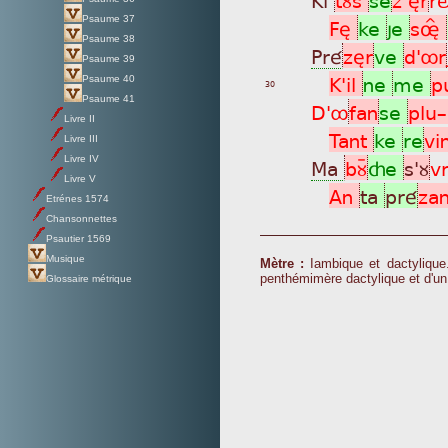
Psaume 37
Fè
ke
je
søÎ
Psaume 38
Pré
zèr
ve
d'ôr
Psaume 39
K'il
ne
me
p
Psaume 40
30
Psaume 41
D'ô
fan
se
plu
Livre II
Tant
ke
re
vi
Livre III
Livre IV
Ma
bùÿ
çe
s'ù
v
Livre V
An
ta
pré
za
Etrénes 1574
Chansonnettes
Psautier 1569
Musique
Mètre :
Iambique et dactylique.
penthémimère dactylique et d'un
Glossaire métrique