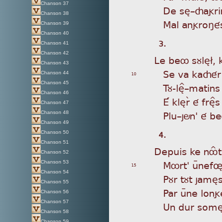
Chanson 37
De
sè_çagri
Chanson 38
Ma
l angroñé
Chanson 39
Chanson 40
3.
Chanson 41
Chanson 42
Le
beô sùlè£, 
Chanson 43
Se
va kaçér 
Chanson 44
10
Chanson 45
Tù
-lè^_matin
Chanson 46
É
klèrã é frè^
Chanson 47
Pl
u_jön' é b
Chanson 48
Chanson 49
4.
Chanson 50
Chanson 51
Dep
uis ke nôÎt
Chanson 52
Mô
rt' uÿnef
Chanson 53
15
Chanson 54
Pù
r tùt jamès 
Chanson 55
Pa
r uÿne long
Chanson 56
Chanson 57
Un
dur somè£
Chanson 58
Chanson 59