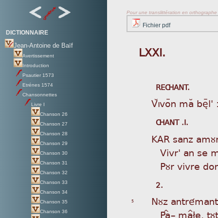
Pour une translittération en orthographe s
Fichier pdf
DICTIONNAIRE
Jean-Antoine de Baïf
LXXI.
Avertissement
Introduction
Psautier 1573
REÇANT.
Etrénes 1574
Chansonnettes
Vì
Àvoÿn maÂ bèÿl'
Livre I
Chanson 26
ÇANT .I.
Chanson 27
Chanson 28
KAR
sanz amùr
Chanson 29
Vi
vr' an se m
Chanson 30
Pù
r vivre d
Chanson 31
Chanson 32
2.
Chanson 33
Chanson 34
Nùz
antrémant,
5
Chanson 35
P
aÎ_ ma^£e, tù
Chanson 36