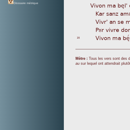
Viv
on ma bèl'
Glossaire métrique
Ka
r sanz amù
Vi
vr' an se m
Pù
r vivre d
Vi
von ma bèÌ
35
Mètre :
Tous les vers sont des d
au
sur lequel ont attendrait plut