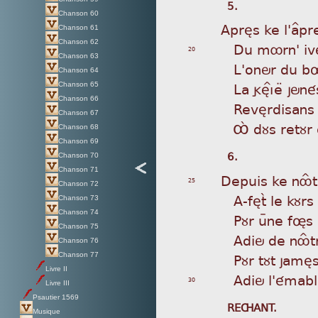
5.
Chanson 60
Apr
ès ke l'a^p
Chanson 61
Chanson 62
Du
môrn' ivè
20
Chanson 63
L'
onör du bø
Chanson 64
La
gèìÎeæ jöné
Chanson 65
Chanson 66
Re
vèrdisans
Chanson 67
Ô
á dùs retùr
Chanson 68
Chanson 69
6.
Chanson 70
Chanson 71
Dep
uis ke nôÎ
25
Chanson 72
A-
fètã le kùr
Chanson 73
Chanson 74
Pù
r uÿne føs
Chanson 75
Ad
iö de nôÎt
Chanson 76
Pù
r tùt jamès
Chanson 77
Livre II
Ad
iö l'émab
30
Livre III
Psautier 1569
REÇANT.
Musique