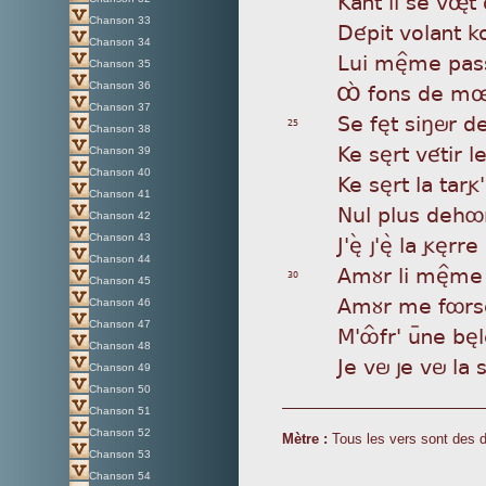
Kan
t il se vøtã
Chanson 33
Dép
it volant k
Chanson 34
Lui
mè^me pas
Chanson 35
Ôá
fons de mø 
Chanson 36
Chanson 37
Se
fèt siñör d
25
Chanson 38
Ke
sèrt vétir 
Chanson 39
Chanson 40
Ke
sèrt la targ
Chanson 41
Nul
plus dehôr
Chanson 42
J'
èá j'èã la gèr
Chanson 43
Chanson 44
Amù
r li mè^m
30
Chanson 45
Amù
r me fôrs
Chanson 46
Chanson 47
M'
ôÎfr' uÿne bè
Chanson 48
Je
vö je vö la 
Chanson 49
Chanson 50
Chanson 51
Chanson 52
Mètre :
Tous les vers sont des 
Chanson 53
Chanson 54