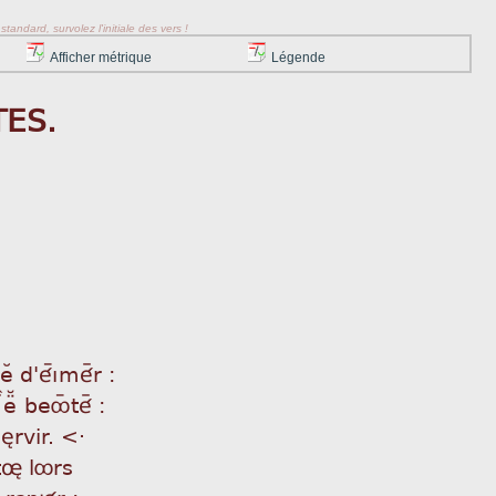
tandard, survolez l'initiale des vers !
Afficher métrique
Légende
ES.
Â d'éìýméÿr :
ÏeÜ beôýtéÿ :
sèrvir. <·
tø lôrs