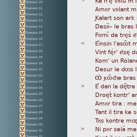
Ke
n'èã vùluÿ m'ì
5
Chanson 10
Amù
r vùlant 
Chanson 11
Chanson 12
Ga£
art son ark
Chanson 13
Des
ùÿ_ le bras
Chanson 14
Fùr
nìþ de très
Chanson 15
Chanson 16
Éin
sin l'asôÎt 
10
Chanson 17
Vin
t fèÌr' ésè 
Chanson 18
Chanson 19
Kom
' un Rolan
Chanson 20
Des
ur le dôs 
Chanson 21
Ôá
gôÎçe bras l
Chanson 22
Chanson 23
É d
an la dè^tre
15
Chanson 24
Dro
ètã kontr'
Chanson 25
Chanson 26
Amù
r tira : me
Chanson 27
Tan
t il tira ke 
Chanson 28
Tùs
kontre mø
Chanson 29
Chanson 30
Ni
pùr selaÿ m
20
Chanson 31
Chanson 32