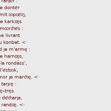
Á ranjér :
me dontér
 mit ôpûiñ,
 le karkøs
ã émôrçés :
me livrant
du konbat. <·
d je m'armè :
le harnøs,
a rondaÌss',
 l'éstôk,
 amùr je marçè. <·
 targè :
sè_très
 déçarja,
e randø. <·