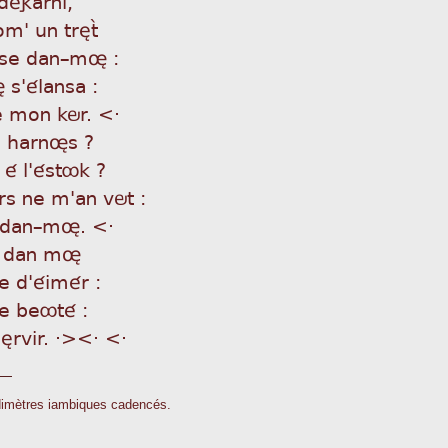
 dégarni,
om' un trètã
se dan_mø :
s'élansa :
e mon kör. <·
le harnøs ?
' é l'éstôk ?
s ne m'an vöt :
re dan_mø. <·
e dan mø
e d'éimér :
le beôté :
sèrvir. ·><· <·
dimètres iambiques cadencés.