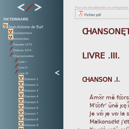
Pour une translittération en orthographe s
Fichier pdf
DICTIONNAIRE
Jean-Antoine de Baïf
ÇANSONÈT
Avertissement
Introduction
Psautier 1573
Etrénes 1574
LIVRE .III.
Chansonnettes
Livre I
Livre II
Livre III
ÇANSON .I.
Chanson 1
Chanson 2
Chanson 3
AÂ
mùÿr meÂ fôýrse
Chanson 4
Chanson 5
M'
ôýfr' uÿneÂ gèÍ
Chanson 6
Je
vöÿ je vö la 
Chanson 7
Mal
konsé£é j'é
Chanson 8
Chanson 9