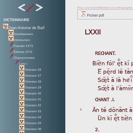
Pour une translittération en orthographe s
Fichier pdf
DICTIONNAIRE
Jean-Antoine de Baïf
LXXII
Avertissement
Introduction
Psautier 1573
REÇANT.
Etrénes 1574
Chansonnettes
Bi
éýn foÂl' èÏt kìÁ
Livre I
É
À pèÿrd leÂ ta
Chanson 26
Chanson 27
S
øýtã aÂ laÂ héÍ
Chanson 28
S
øýtã aÂ l'aÂmùÿ
Chanson 29
Chanson 30
ÇANT .I.
Chanson 31
Chanson 32
Aÿ
n teÂ doÂnaÿnt a
5
Chanson 33
U
ýn kìÁ èÏt tìé
Chanson 34
Chanson 35
2.
Chanson 36