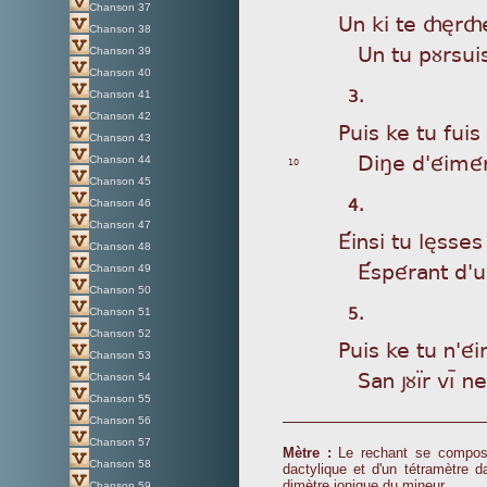
Chanson 37
Un
ki te çèrç
Chanson 38
Un
tu pùrsuis
Chanson 39
Chanson 40
3.
Chanson 41
Chanson 42
Pui
s ke tu fuis 
Chanson 43
Di
ñe d'éimér
Chanson 44
10
Chanson 45
4.
Chanson 46
Chanson 47
Éin
si tu lèsse
Chanson 48
És
pérant d'u
Chanson 49
Chanson 50
5.
Chanson 51
Chanson 52
Pui
s ke tu n'éi
Chanson 53
Sa
n jùìår vìþ
Chanson 54
Chanson 55
Chanson 56
Chanson 57
Mètre :
Le rechant se compose 
Chanson 58
dactylique et d'un tétramètre d
dimètre ionique du mineur.
Chanson 59