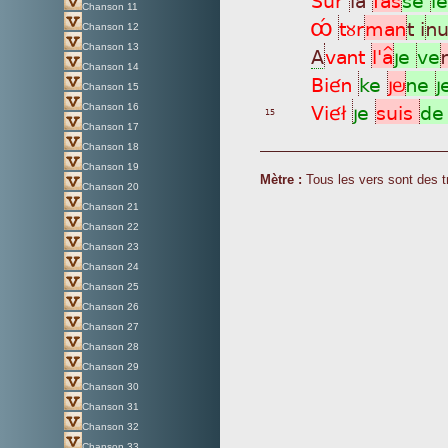
Chanson 11
ÔÊ
tùr
man
t i
n
Chanson 12
Chanson 13
A
vant
l'a^
je
ve
Chanson 14
Bién
ke
jö
ne
j
Chanson 15
Vié£
je
suis
d
Chanson 16
15
Chanson 17
Chanson 18
Chanson 19
Mètre :
Tous les vers sont des t
Chanson 20
Chanson 21
Chanson 22
Chanson 23
Chanson 24
Chanson 25
Chanson 26
Chanson 27
Chanson 28
Chanson 29
Chanson 30
Chanson 31
Chanson 32
Chanson 33