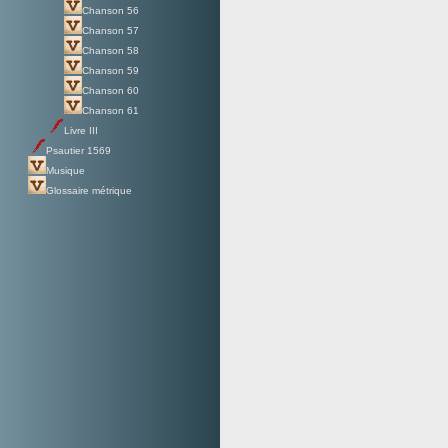
Chanson 56
Chanson 57
Chanson 58
Chanson 59
Chanson 60
Chanson 61
Livre III
Psautier 1569
Musique
Glossaire métrique