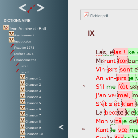
Fichier pdf
DICTIONNAIRE
Jean-Antoine de Baïf
IX
Avertissement
Introduction
Psautier 1573
La
s, é
las !
ke
Etrénes 1574
Mù
rant
fôr
ba
n
Chansonnettes
Livre I
Vin_
jùrs
son
t é
Livre II
An
vin_
jùrs
je
Chanson 1
S'il
me
fôÎt
sù
Chanson 2
5
Chanson 3
J'an
vö
mal,
m
Chanson 4
S'è^t
s'è^t
k'an
Chanson 5
Chanson 6
La
beô
té
k'é
l
Chanson 7
Mon
vi
zaÿ
je
dé
Chanson 8
Kant
le
vø
m
Chanson 9
10
Chanson 10
Sur
la
fas
se
l