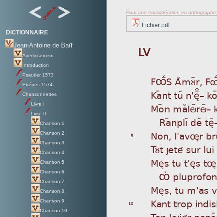
Pour une translittération en orthographe s
Fichier pdf
DICTIONNAIRE
Jean-Antoine de Baïf
LV
Avertissement
Introduction
Psautier 1573
F
ÔÅS AÂmùÿr, FôÅs
Etrénes 1574
Ka
ýnt tuÂ n'èÏ_ k
Chansonnettes
Livre I
Mo
ýn maÂlöÿröÿ_ 
Livre II
R
aýnplìÁ deÂ tè
Chanson 1
Non
, l'avør br
Chanson 2
5
Chanson 3
Tùt
jeté sur lui
Chanson 4
Mès
tu t'ès t
Chanson 5
Chanson 6
Ô
á pluprofon
Chanson 7
Mès
, tu m'as v
Chanson 8
Kan
t trop indis
Chanson 9
10
Chanson 10
Ton
lejiér panaÿ