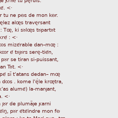
té. <·
r tu ne pös de mon kör.
z èlez aløs travèrsant
 : Tø, ki sùløs tùpartùt
gré : <·
klôs mizérable dan_mø :
nkôr é tùjùrs serè-tién,
e pùr se tiran si-puissant,
an Tùt. <·
npé sìÁ t'atans dedan_ mø
 dôs . kome l'èÌle krøtra,
k'as alumé) la-manjant,
. <·
n jùr de plumaÿje garni
ûiñ, pùr étéindre mon fö
_plörs : ke ta Mèr' avè_ tø