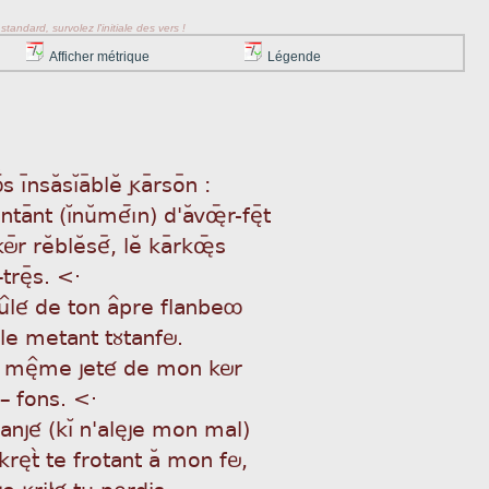
tandard, survolez l'initiale des vers !
Afficher métrique
Légende
 ìþnsaÂsìÁaÿbleÂ gaÿrsoÿn :
oÿntaÿnt (ìÁnuÂméìýn) d'aÂvøýr-fèÿt
köÿr reÂbleÂséÿ, leÂ kaÿrkøýs
ÿ_trèÿs. <·
u^lé de ton a^pre flanbeô
 le metant tùtanfö.
ø mè^me jeté de mon kör
_ fons. <·
anjé (kìÁ n'alèje mon mal)
krètã te frotant aÂ mon fö,
je gri£é tu pèrdis.