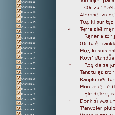
Chanson 11
Ôr
vol' ézèl
Chanson 12
Chanson 13
Alb
rané, vuidé
Chanson 14
Tø
, ki sur tè
Chanson 15
Tèr
re siél mèr
Chanson 16
15
Chanson 17
Rè
ñér aÂ ton 
Chanson 18
Ôr
tu è^_ ran
Chanson 19
Chanson 20
Mø
, ki suis a
Chanson 21
Pô
Îvr' étanduÏ
Chanson 22
Ro
è de se gr
Chanson 23
20
Chanson 24
Tan
t tu ès tro
Chanson 25
Ran
plumér ton
Chanson 26
Chanson 27
Mon
kruèl fö (
Chanson 28
Èl
e dékrøtra
Chanson 29
Don
k sìÁ vös u
Chanson 30
25
Chanson 31
T'a
nvolér plul
Chanson 32
Vèr
se plörs su
Chanson 33