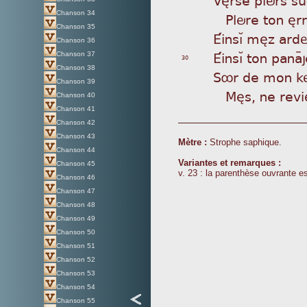
Chanson 34
Pl
öre ton èrr
Chanson 35
Éin
sìÁ mèz ard
Chanson 36
Éin
sìÁ ton pana
Chanson 37
30
Chanson 38
Sôr
de mon kör 
Chanson 39
Mè
s, ne rev
Chanson 40
Chanson 41
Chanson 42
Chanson 43
Mètre :
Strophe saphique.
Chanson 44
Variantes et remarques :
Chanson 45
v. 23 : la parenthèse ouvrante es
Chanson 46
Chanson 47
Chanson 48
Chanson 49
Chanson 50
Chanson 51
Chanson 52
Chanson 53
Chanson 54
Chanson 55