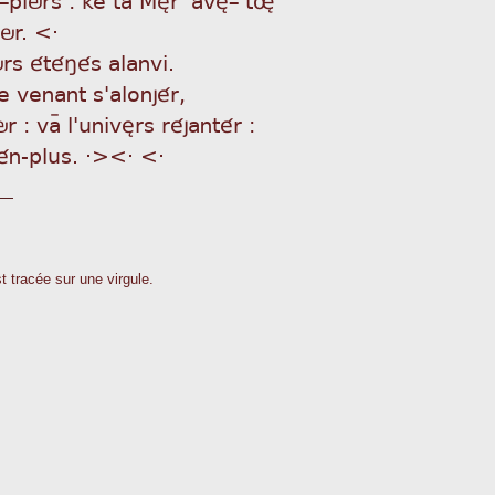
ör. <·
örs étéñés alanvi.
ÿje venant s'alonjér,
: vaÿ l'univèrs réjantér :
ién-plus. ·><· <·
t tracée sur une virgule.