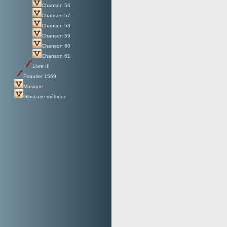
Chanson 56
Chanson 57
Chanson 58
Chanson 59
Chanson 60
Chanson 61
Livre III
Psautier 1569
Musique
Glossaire métrique