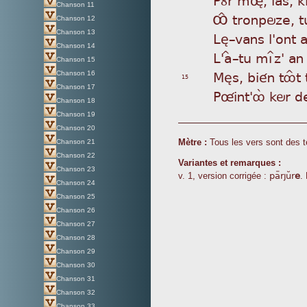
Chanson 11
ÔÎ
tronpöze, tu
Chanson 12
Chanson 13
Lè_
vans l'ont 
Chanson 14
L'
aÎ_tu mìîz' an
Chanson 15
Mès
, bién tôÎt
Chanson 16
15
Chanson 17
Pû
int'ôá kör 
Chanson 18
Chanson 19
Chanson 20
Mètre :
Tous les vers sont des t
Chanson 21
Chanson 22
Variantes et remarques :
Chanson 23
paÿrjuÂr
e
v. 1, version corrigée :
. 
Chanson 24
Chanson 25
Chanson 26
Chanson 27
Chanson 28
Chanson 29
Chanson 30
Chanson 31
Chanson 32
Chanson 33