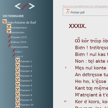
Pour une translittération en orthographe s
Fichier pdf
DICTIONNAIRE
Jean-Antoine de Baïf
XXXIX.
Avertissement
Introduction
Psautier 1573
Ô
Ï köÿr trôýp ùÂb
Etrénes 1574
Bié
n ! tréitrès
Chansonnettes
Livre I
Bié
n ! nul kas t
Livre II
Non
: tèl akte 
Chanson 1
Mès
nul konte 
Chanson 2
5
Chanson 3
An
détrèsse tu
Chanson 4
Hö
hö, k'è^sse
Chanson 5
Chanson 6
Kan
t tø mè^me
Chanson 7
M'a
trèiant aÂ 
Chanson 8
Kör
é kôrs, kome
Chanson 9
10
Chanson 10
Pùr
mø, las, ki