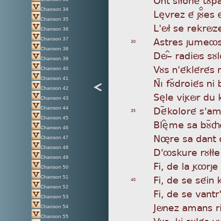
Chanson 34
Lèv
rez é jùÏes
Chanson 35
L'ö
£ se rekröze
Chanson 36
Ast
res jumeôs
Chanson 37
30
Chanson 38
Dö
_Î radiös sù
Chanson 39
Vùs
n'éklérés nì
Chanson 40
Chanson 41
Nì
ý fùÂdroiés ni
Chanson 42
Sèl
e vigör du k
Chanson 43
Dé
ýkoloré s'am
Chanson 44
35
Chanson 45
Bl
èÎme sa bùÿçe 
Chanson 46
Nø
re sa dan
Chanson 47
Chanson 48
D'ô
skure rù££e 
Chanson 49
Fi,
de la gôrje
Chanson 50
Fi,
de se séin kì
Chanson 51
40
Chanson 52
Fi,
de se vantr'
Chanson 53
Jön
ez amans r
Chanson 54
Chanson 55
Vùs
, ki sùlés v