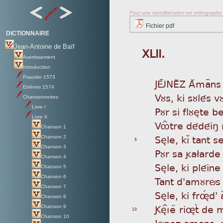
Pour une translittération en orthographe s
Fichier pdf
DICTIONNAIRE
Jean-Antoine de Baïf
XLII.
Avertissement
Introduction
Psautier 1573
JÖ
ýNEÂZ AÂmaÿns r
Etrénes 1574
Vùs
, ki sùlés v
Chansonnettes
Livre I
Pùr
si flùète b
Livre II
Vô
Ître dédéiñ
Chanson 1
Sèl
e, kìÁ tant 
Chanson 2
5
Chanson 3
Pùr
sa ga£arde
Chanson 4
Sèl
e, ki pléine
Chanson 5
Chanson 6
Tan
t d'amùrös
Chanson 7
Sèl
e, ki frøÊd'
Chanson 8
Gè
ìÎeæ riøtã de
Chanson 9
10
Chanson 10
Jön
ez amans, r