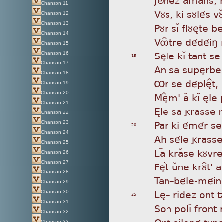
Chanson 11
Vùs
, ki sùlés v
Chanson 12
Chanson 13
Pùr
sìÁ flùète b
Chanson 14
Vô
Ître dédéiñ
Chanson 15
Sèl
e kìÁ tant s
Chanson 16
15
Chanson 17
An
sa supèrbe
Chanson 18
Ôr
se déplè^t,
Chanson 19
Chanson 20
Mè
Îm' aÂ kìÁ èl
Chanson 21
Èle
sa grasse n
Chanson 22
Par
ki émér se 
Chanson 23
20
Chanson 24
Ah
séle grasse 
Chanson 25
La
ý kraÂse kùv
Chanson 26
Chanson 27
Fè
tá uÂne krù^t'
Chanson 28
Tan
_béle-méin
Chanson 29
Lè_
ridez ont t
Chanson 30
25
Chanson 31
Son
polìÁ front 
Chanson 32
Ont
si£oné tùpa
Chanson 33