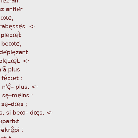
ùÂz anflér
eôté,
 rabèssés. <·
e plèzøtã
 beôté,
 déplèzant
e plèzøtã. <·
'aÿ plus
fèÌzøt :
n'è^_ plus. <·
re sè_méins :
 a sè_døs ;
s, si beô_ døs. <·
ùpartùt
rekrè^pi :
rtùt