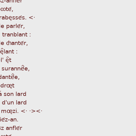
eôté,
 rabèssés. <·
de parlér,
 tranblant :
ide çantér,
lant :
' è^t
e suranné^e,
édanté^e,
ùÌdrøt
aÂ son lard
e d'un lard
 møzi. <· ·><·
iéz-an.
ùz anflér
eôté,