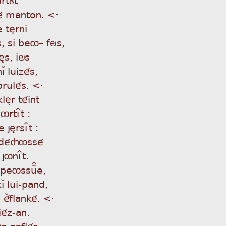
 é manton. <·
 tèrni
, si beô_ fös,
lès, iös
Á luizés,
 brulés. <·
lèr téint
ôrtìît :
jèrsìît :
t déçôssé
jônìît.
 peôssuÏe,
Á lui-pand,
 éÂflanké. <·
iéz-an.
ùz-anflér