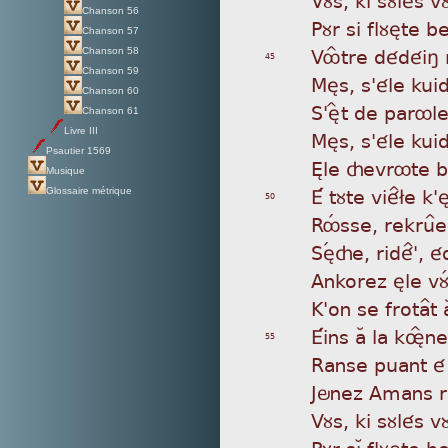
Chanson 56
Pùr
si flùète b
Chanson 57
Vô
Ître dédéiñ
Chanson 58
45
Chanson 59
Mès
, s'éle kui
Chanson 60
S'
èÎt de parôle
Chanson 61
Livre III
Mès
, s'éle ku
Psautier 1569
Èle
çevrôte bè^
Musique
É t
ùte vié^£e k'èl
Glossaire métrique
50
Rô
Êsse, rekru^
Sè
Êçe, ridé^', 
Ank
orez èle v
K'o
n se frota^t 
Éin
s aÂ la køÎn
55
Ran
se puant é
Jön
ez Amans r
Vùs
, ki sùlés v
Pùr
sìÁ flùète b