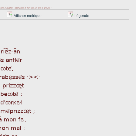
tandard, survolez l'initiale des vers !
Afficher métrique
Légende
ìÁéÿz-aÿn.
ùs anflér
eôté,
 rabèssés ·><·
se prizzøt
 beôté :
 d'ôrgö£
 méprizzøt ;
 aÂ mon fö,
 mon mal :
iéz-an.