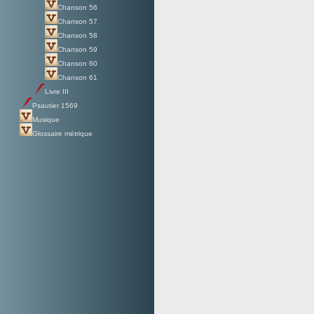
Chanson 56
Chanson 57
Chanson 58
Chanson 59
Chanson 60
Chanson 61
Livre III
Psautier 1569
Musique
Glossaire métrique