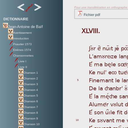
Pour une translittération en orthographe s
Fichier pdf
DICTIONNAIRE
Jean-Antoine de Baïf
XLVIII.
Avertissement
Introduction
Psautier 1573
Jù
Àr éÂ nuìýt jeÂ 
Etrénes 1574
L'a
mùröze lanp
Chansonnettes
Livre I
É m
a bèle sû
Livre II
Ke
nul' eô tué
Chanson 1
Fin
emant le la
Chanson 2
5
Chanson 3
De
la çanbr' ù
Chanson 4
É l
a mèÌçe san
Chanson 5
Chanson 6
Alu
mér vùlut 
Chanson 7
É s
on uìÎle fit
Chanson 8
Ke
sùvant me 
Chanson 9
10
Chanson 10
É s
ùvant m'ìÁ v