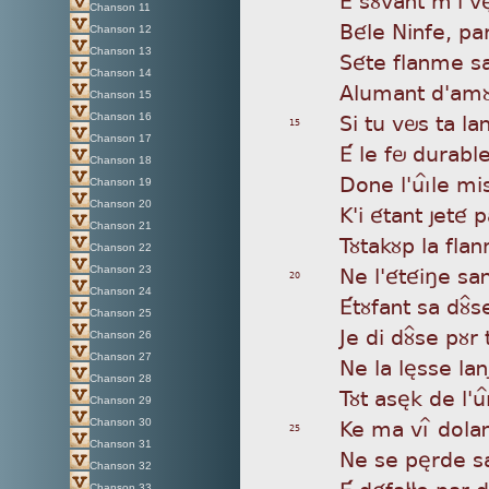
Chanson 11
Bél
e Ninfe, pa
Chanson 12
Chanson 13
Sét
e flanme s
Chanson 14
Alu
mant d'amù
Chanson 15
Si
tu vös ta la
Chanson 16
15
Chanson 17
É l
e fö durable
Chanson 18
Don
e l'uìÎle 
Chanson 19
Chanson 20
K'i
étant jeté p
Chanson 21
Tùt
akùp la fla
Chanson 22
Ne
l'étéiñe san
Chanson 23
20
Chanson 24
Étù
fant sa dù^s
Chanson 25
Je
di dù^se pùr 
Chanson 26
Chanson 27
Ne
la lèsse la
Chanson 28
Tùt
asèk de l'uì
Chanson 29
Ke
ma vìî dol
Chanson 30
25
Chanson 31
Ne
se pèrde sa
Chanson 32
É d
éfa££e par
Chanson 33