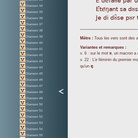
Chanson 34
Été
ñant sa dùs
Chanson 35
Je
di dù^se pùr
Chanson 36
Chanson 37
Chanson 38
Chanson 39
Mètre :
Tous les vers sont des 
Chanson 40
Variantes et remarques :
Chanson 41
ù
v. 6 : sur le mot
, un macron a 
Chanson 42
v. 22 : L'
e
féminin du premier mot 
Chanson 43
è
qu'un
.
Chanson 44
Chanson 45
Chanson 46
Chanson 47
Chanson 48
Chanson 49
Chanson 50
Chanson 51
Chanson 52
Chanson 53
Chanson 54
Chanson 55