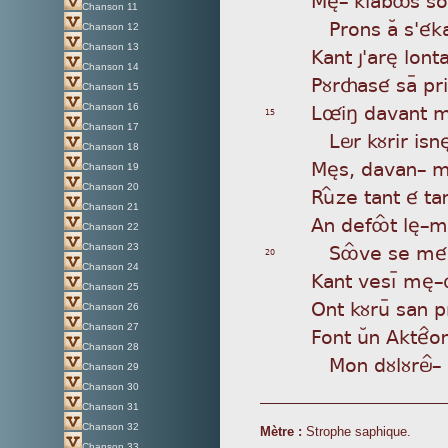
Chanson 11
Pr
ons aÂ s'ék
Chanson 12
Chanson 13
Kan
t j'arè lont
Chanson 14
Pùr
çasé saÿ priz
Chanson 15
Lû
iñ davant 
Chanson 16
15
Chanson 17
Lö
r kùrir isn
Chanson 18
Mès
, davan_ 
Chanson 19
Chanson 20
Ru
Îze tant é t
Chanson 21
An
defôÎt lè_m
Chanson 22
S
ôÎve se méi
Chanson 23
20
Chanson 24
Kan
t vesìþ mè
Chanson 25
Ont
kùruÿ san 
Chanson 26
Chanson 27
Fon
t uÂn Akté^
Chanson 28
Mo
n dùlùrö^_
Chanson 29
Chanson 30
Chanson 31
Chanson 32
Mètre :
Strophe saphique.
Chanson 33