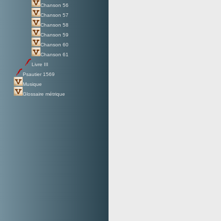
Chanson 56
Chanson 57
Chanson 58
Chanson 59
Chanson 60
Chanson 61
Livre III
Psautier 1569
Musique
Glossaire métrique