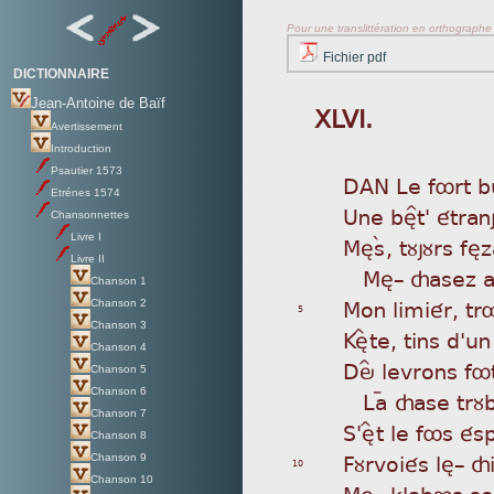
Pour une translittération en orthographe s
Fichier pdf
DICTIONNAIRE
Jean-Antoine de Baïf
XLVI.
Avertissement
Introduction
Psautier 1573
DAN
Le fôrt b
Etrénes 1574
Une
bè^t' étran
Chansonnettes
Livre I
Mè
sá, tùjùrs f
Livre II
Mè
_ çasez a
Chanson 1
Mon
limiér, t
Chanson 2
5
Chanson 3
Kè
Îte, tins d'u
Chanson 4
Dö
Î levrons f
Chanson 5
Chanson 6
L
aý çase trù
Chanson 7
S'
èÎt le fôs és
Chanson 8
Fùr
voiés lè_ ç
Chanson 9
10
Chanson 10
Mè_
klabôs sont