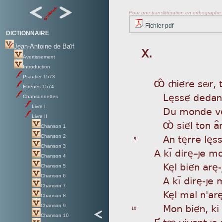
Pour une translittération en orthographe s
Fichier pdf
DICTIONNAIRE
Jean-Antoine de Baïf
X.
Avertissement
Introduction
Psautier 1573
ÔÎ
çiére sör, 
Etrénes 1574
Lè
ssé dedan 
Chansonnettes
Livre I
Du
monde vé
Livre II
Ô
á siél ton 
Chanson 1
An
tèrre lèss
Chanson 2
5
Chanson 3
A k
ìþ dirè_je m
Chanson 4
Kè
l bién arè
Chanson 5
Chanson 6
A
kìþ dirè-je
Chanson 7
Kè
l mal n'ar
Chanson 8
Mo
n bién, k
Chanson 9
10
Chanson 10
É t
ø vivant je v