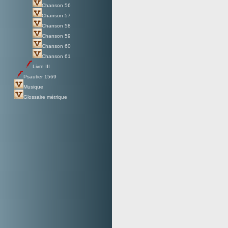
Chanson 56
Chanson 57
Chanson 58
Chanson 59
Chanson 60
Chanson 61
Livre III
Psautier 1569
Musique
Glossaire métrique