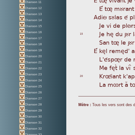
Chanson 11
É
tø mùrant 
Chanson 12
Chanson 13
Adi
ö sùlas é pl
Chanson 14
Je
vi de plör
Chanson 15
Je
hè du jùr l
Chanson 16
15
Chanson 17
Sa
n tø le jùr
Chanson 18
É k
èl remèd' a
Chanson 19
Chanson 20
L'
éspør de 
Chanson 21
Me
fètã la vì
Chanson 22
Kr
ûiant k'ap
Chanson 23
20
Chanson 24
La
môrt aÂ t
Chanson 25
Chanson 26
Chanson 27
Mètre :
Tous les vers sont des 
Chanson 28
Chanson 29
Chanson 30
Chanson 31
Chanson 32
Chanson 33