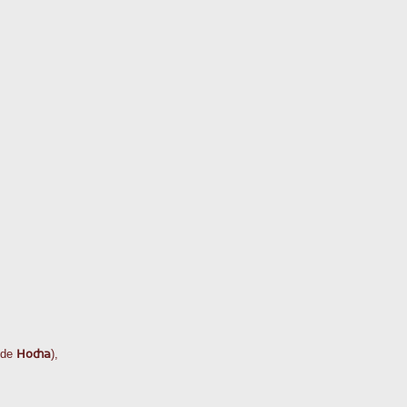
Hoça
i de
),