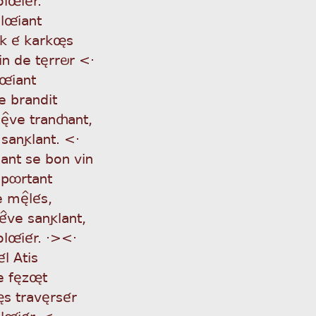
olûiant
rk é karkøs
éin de tèrrör <·
lûiant
e brandit
lè^ve trançant,
 sanglant. <·
ant se bon vin
e pôrtant
re mè^lés,
lé^ve sanglant,
olûiér. ·><·
l Atis
e fèzøt
s travèrsér
olûiér. <·