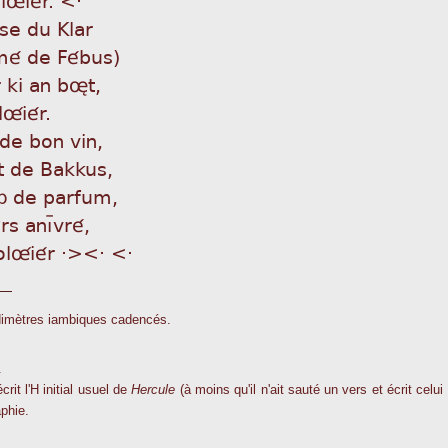
se du Klar
émé de Fébus)
 ki an bøt,
olûiér.
de bon vin,
t de Bakkus,
ô de parfum,
 anìþvré,
olûiér ·><· <·
dimètres iambiques cadencés.
.
rit l'H initial usuel de
Hercule
(à moins qu'il n'ait sauté un vers et écrit celu
phie.