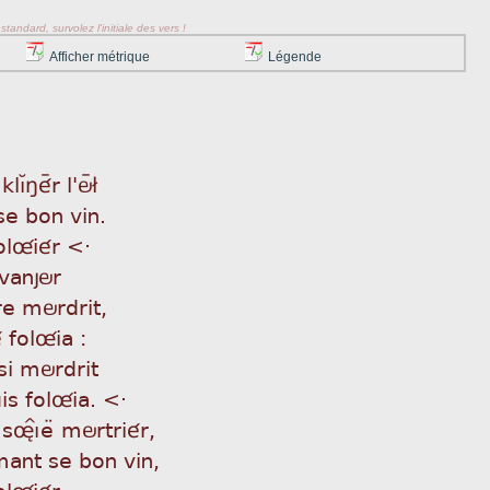
tandard, survolez l'initiale des vers !
Afficher métrique
Légende
klìÁñéÿr l'öÿ£
e bon vin.
olûiér <·
 vanjör
e mördrit,
 folûia :
i mördrit
is folûia. <·
søìÎeæ mörtriér,
mant se bon vin,
olûiér.