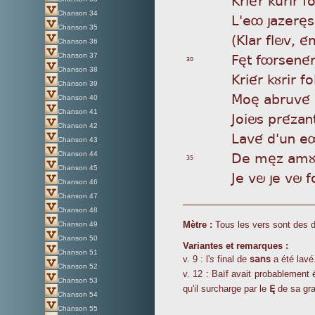
Chanson 34
L'
eô jazerès
Chanson 35
(K
lar flöv, 
Chanson 36
Fè
t fôrsenér
Chanson 37
30
Chanson 38
Kr
iér kùrir f
Chanson 39
Mo
è abruvé 
Chanson 40
Chanson 41
Jo
iös prézan
Chanson 42
La
vé d'un e
Chanson 43
De
mèz amùrs
Chanson 44
35
Chanson 45
Je
vö je vö f
Chanson 46
Chanson 47
Chanson 48
Mètre :
Tous les vers sont des 
Chanson 49
Chanson 50
Variantes et remarques :
Chanson 51
sans
v. 9 : l'
s
final de
a été lavé
Chanson 52
v. 12 : Baïf avait probablement éc
Chanson 53
È
qu'il surcharge par le
de sa gra
Chanson 54
Chanson 55