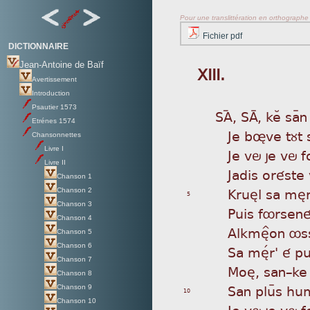
Pour une translittération en orthographe s
Fichier pdf
DICTIONNAIRE
Jean-Antoine de Baïf
XIII.
Avertissement
Introduction
Psautier 1573
SA
ý, SAÿ, keÂ saÿn 
Etrénes 1574
Je
bøve tùt s
Chansonnettes
Livre I
Je
vö je vö f
Livre II
Ja
dis oréste
Chanson 1
Kr
uèl sa mèr
Chanson 2
5
Chanson 3
Pu
is fôrsené
Chanson 4
Al
kmè^on ôss
Chanson 5
Chanson 6
Sa
mèÌr' é pu
Chanson 7
Mo
è, san_ke 
Chanson 8
Sa
n pluÿs hu
Chanson 9
10
Chanson 10
Je
vö je vö f