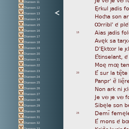
Chanson 11
Èr
kul jadis f
Chanson 12
Chanson 13
Ho
ça son a
Chanson 14
Ôr
ribl' é pl
Chanson 15
A
ias jadis fo
Chanson 16
15
Chanson 17
Av
èk sa targ
Chanson 18
D'
Èktôr le g
Chanson 19
Chanson 20
Ét
inselant, é
Chanson 21
Mo
è mø ten
Chanson 22
É
sur la tè^t
Chanson 23
20
Chanson 24
Pa
npr' éÿ liè^
Chanson 25
No
n ark ni g
Chanson 26
Chanson 27
Je
vö je vö f
Chanson 28
Si
bèle son bé
Chanson 29
De
mìþ femèl
Chanson 30
25
Chanson 31
É
mons é bø
Chanson 32
Kr
iéær kurir f
Chanson 33