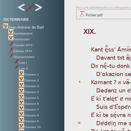
Pour une translittération en orthographe s
Fichier pdf
DICTIONNAIRE
Jean-Antoine de Baïf
XIX.
Avertissement
Introduction
Psautier 1573
Kan
t èÏss' AÂmùÿr
Etrénes 1574
Da
vant tùt a^
Chansonnettes
Livre I
Dù
nè^_tu donk 
Livre II
D'
okazion se
Chanson 1
Kom
ant ? ù va
Chanson 2
5
Chanson 3
De
danz un é
Chanson 4
É k
ìþ t'alèt' é nù
Chanson 5
Chanson 6
Su
is d'Éspér
Chanson 7
É k
ìþ te sèÌvre n
Chanson 8
Dé
déiñ me s
Chanson 9
10
Chanson 10
De
kø te va^_t