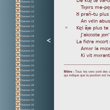
Chanson 11
Tù
jùrs me-p
Chanson 12
Chanson 13
Ù p
ran^_tu plus
Chanson 14
An
véin abus,
Chanson 15
Kèl
a^je plus te
Chanson 16
15
Chanson 17
J'
akôste jön'
Chanson 18
La
fiére môrt 
Chanson 19
Chanson 20
Am
ùr la môr
Chanson 21
Ki
vit mùrant
Chanson 22
Chanson 23
Chanson 24
Chanson 25
Mètre :
Tous les vers sont des d
qui indique que la position est in
Chanson 26
Chanson 27
Chanson 28
Chanson 29
Chanson 30
Chanson 31
Chanson 32
Chanson 33