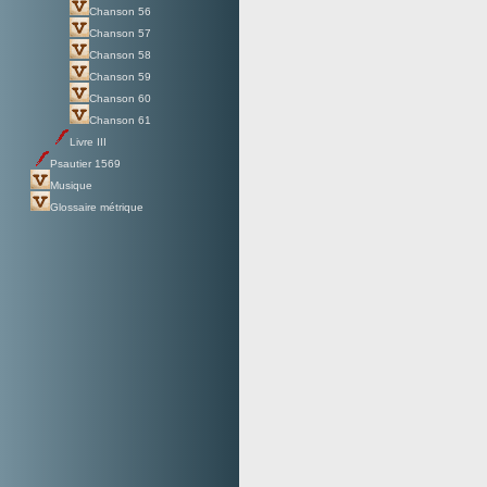
Chanson 56
Chanson 57
Chanson 58
Chanson 59
Chanson 60
Chanson 61
Livre III
Psautier 1569
Musique
Glossaire métrique