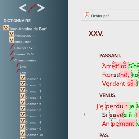
Fichier pdf
DICTIONNAIRE
Jean-Antoine de Baïf
XXV.
Avertissement
Introduction
Psautier 1573
PASSANT.
Etrénes 1574
Chansonnettes
Aýr
rèÏ
t' ôÏ
SìÁ
té
Livre I
Fôr
sé
né^,
ko
Livre II
Chanson 1
Vèr
dant
sùÿ_
l
Chanson 2
Chanson 3
VENUS.
Chanson 4
J'è
pèr
du :
je
Chanson 5
Chanson 6
Si
sa
vé
s ùÂ
i
l
5
Chanson 7
An
pè
mant
v
Chanson 8
Chanson 9
PAS.
Chanson 10