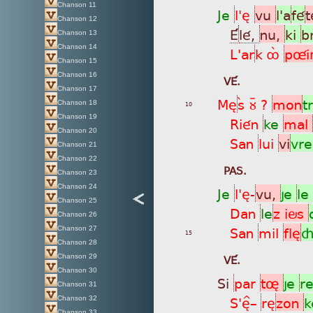
Chanson 11
Je
l'è
vu
l'a
fé
Chanson 12
É
lé,
nu,
ki
b
Chanson 13
Chanson 14
L'ar
k ôá
pûi
Chanson 15
Chanson 16
VÉ.
Chanson 17
Mè
sá ùÿ ?
mon
t
Chanson 18
10
Chanson 19
Rién
ke
mal
Chanson 20
San
lui
vi
vr
Chanson 21
Chanson 22
PAS.
Chanson 23
Chanson 24
Je
l'è-
vu,
je
le
Chanson 25
Dan
le
z iös
Chanson 26
San
mil
flè
ç
Chanson 27
15
Chanson 28
VÉ.
Chanson 29
Chanson 30
Si
par
tø
je
r
Chanson 31
S'è^_
rè
zon
Chanson 32
Chanson 33