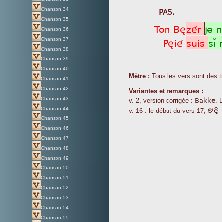
PAS.
Chanson 34
Chanson 35
Ton
Bè
zér
je
Chanson 36
Pè
ié
suis
sìÁ
Chanson 37
Chanson 38
Chanson 39
Chanson 40
Mètre :
Tous les vers sont des t
Chanson 41
Chanson 42
Variantes et remarques :
Bakk
e
Chanson 43
v. 2, version corrigée :
. L
S'è^
Chanson 44
v. 16 : le début du vers 17,
Chanson 45
Chanson 46
Chanson 47
Chanson 48
Chanson 49
Chanson 50
Chanson 51
Chanson 52
Chanson 53
Chanson 54
Chanson 55