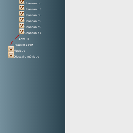
Chanson 56
Chanson 57
Chanson 58
Chanson 59
Chanson 60
Chanson 61
Livre III
Psautier 1569
Musique
Glossaire métrique