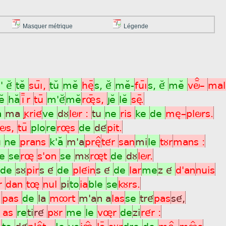
Masquer métrique
Légende
' éÂ
teÂ
suìý,
tuÂ
meÂ
hèÿ
s, éÂ
meÂ-
fuìý
s, éÂ
meÂ
vöÏ_
mal
eÂ
haÂ
ÍÆr
tuÿ
m'éÂ
meÂ
røýs,
jeÂ
leÂ
sèÿ.
aÂ
ma
grié
ve
dù
lör :
tu
ne
ris
ke
de
mè_
plörs.
ös,
tuÿ
plo
re
røs
de
dé
pit.
u
ne
prans
k'aÂ
m'a
prè^
tér
san
mi
le
tùr
mans :
je
se
rø
s'on
se
mù
røt
de
dù
lör.
de
sù
pir
s é
de
pléin
s é
de
lar
me
z é
d'an
nuis
r
dan
tø
nul
pi
to
ia
ble
se
kùrs.
á
pas
de
la
môrt
m'a
n a
las
se
tré
pas
sé,
 as
re
ti
ré
pùr
me
le
vør
de
zi
rér :
n
te
dé
plè^t .
Je
vo
iøÎ-
laÿ
sùr
dre
de
mè^_
môÎs