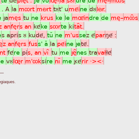
 . A
la
môrt
mört
tù
t' u
méi
ne
dù
lör.
e
ja
mès
tu
ne
krus
ke
le
mûin
dre
de
mè_
môÎs
z an
fèr
s an
ké
ke
sôr
te
ki
ta^t.
e
s a
pri
s ù
ku
dé,
tuÂ
ne
m'us
se
z é
par
ñé :
è
z an
fèrs
fus
s' aÂ
la
péi
ne
je
té.
nt
fé
re
pi
s, an
vìî
tu
me
jè^
nes
tra
va£
£é
ne
vù
lør
m'ôk
si
re
nìþ
me
gé
rir ·><·
égiaques.