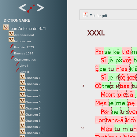
Fichier pdf
DICTIONNAIRE
Jean-Antoine de Baïf
XXXI.
Avertissement
Introduction
Psautier 1573
Pùÿr
seÂ
keÂ
t'éìý
m
Etrénes 1574
Sìþ
jeÂ
pùÂ
vøý
t
Chansonnettes
Livre I
ÈÎ
ze
tu
n'as
k'
Livre II
Sìþ
je
ri
øÎ
jûi
Chanson 1
ÔÎ
tre
z é
bas
t
Chanson 2
5
Chanson 3
Môrt
pié
saÿ
Chanson 4
Mès
je
me
pè
Chanson 5
Chanson 6
Pùr
ne
trù
vé
Chanson 7
Lon
tan
s-aÿ
k'ô
Chanson 8
Mès
tu
m'a
n
Chanson 9
10
Chanson 10
Tant
mon
bié