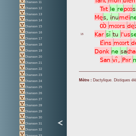
Chanson 11
Tùt
le
re
pô
s
Chanson 12
Chanson 13
Mè
s, i
nu
méi
n
Chanson 14
Ôá
môrs
dè
Chanson 15
Kar
sìÁ
tu
l'us
s
Chanson 16
15
Chanson 17
Éins
môrt
d
Chanson 18
Donk
ne
sa
ça
Chanson 19
Chanson 20
San
vìî,
Pùr
Chanson 21
Chanson 22
Chanson 23
Mètre :
Dactylique. Distiques él
Chanson 24
Chanson 25
Chanson 26
Chanson 27
Chanson 28
Chanson 29
Chanson 30
Chanson 31
Chanson 32
Chanson 33