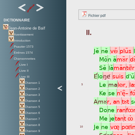
Fichier pdf
DICTIONNAIRE
Jean-Antoine de Baïf
II.
Avertissement
Introduction
Psautier 1573
JeÂ
neÂ
vöÿ
pluÿs
Etrénes 1574
MoÂ
n aÂ
mùÿr
dù
Chansonnettes
Livre I
SeÂ
laÂ
maÿn
téÿ
Livre II
É
lo
ñé
suis
d'uÂ
Livre III
Le
ma
lör,
la
Chanson 1
5
Chanson 2
Ke
se
n'è^_
f
Chanson 3
A
mù
r, an
tùt
Chanson 4
Chanson 5
Do
ne
ran
fô
Chanson 6
Me
je
tan
t ôá
Chanson 7
Je
ne
vø
pûi
Chanson 8
10
Chanson 9
Sé
ré
nan_
l'