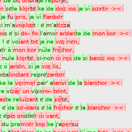
 an
sé
le
klèr
té
ke
de
dö
z iös
je
vìÁ
sôr
tir ·><·
e
je
fu
pris,
je
vìÁ
flan
bér
ki
m'a
vö
glø
t : é
m'a
tiz
za
iö
s é
si
dù_
fö
l'a
mù
r ar
dan
te
de
mon
kör ·><·
s ! é
vo
iant
tùt
je
ne
vø
rién,
é
r aÂ
mon
kör
nuÂ
le
frè^
çör,
s
nu
le
klèr
té,
si-
no
n ôá
rèsã
de
si
beô
z iös ·><·
z oã
jar
din,
sìÁ
je
vø
lis,
tù
ta
lins
tant
re
pré
zan
tér
ke
le
vèr
mè£
pa
r' a
lan
vi
de
la
blan
çör ·><·
re
vi
zaÿ
j' un
vi
gù
rö_
téint,
as
te
re
lui
zan
t é
de
gè^
té,
' é
de
sé_
dan
s é
laÂ
frè^
çö
r é
la
blan
çör ·><·
z é
pi
s on
di
£é
r ôá
vant,
t
du
pre
miér
kùp
ke
j'a
pèr
su
r
le
fi
lèt
d'ôr
de
se
beô
pøl
kìÁ
me
tién_
pris ·