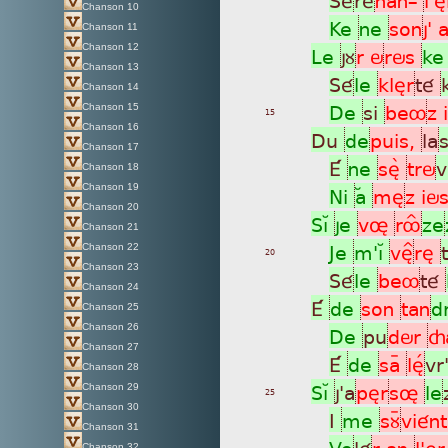
Chanson 10
Ke
ne
son
j'
Chanson 11
Chanson 12
Le
jù
r ö
rös
k
Chanson 13
Sé
le
klèr
té
Chanson 14
De
si
beô
z 
Chanson 15
15
Chanson 16
Du
de
puis,
la
Chanson 17
É
ne
sèã
trö
v
Chanson 18
Chanson 19
Ni
aÀ
mè
z iö
Chanson 20
SìÁ
je
vø
rôÎ
ze
Chanson 21
Je
m'ìÁ
vè^
rè
Chanson 22
20
Chanson 23
Sé
le
beô
té
Chanson 24
É
de
son
tan
d
Chanson 25
Chanson 26
De
pu
dör
ç
Chanson 27
É
de
saÿ
lèÌ
vr
Chanson 28
SìÁ
j'a
pèr
sø
le
Chanson 29
25
Chanson 30
I
me
sùÿ
vién
Chanson 31
Vo
lé
r an
l'è
Chanson 32