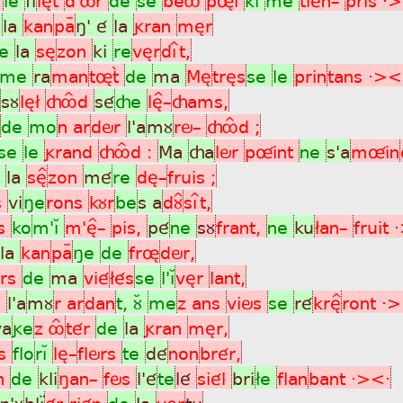
é
la
kan
paÿ
ñ' é
la
gran
mèr
de
la
sè
zon
ki
re
vèr
dìît,
me
ra
man
tøtã
de
ma
Mè
très
se
le
prin
tans ·><
sù
lè£
çôÎd
sé
çe
lè^_
çams,
de
mo
n ar
dör
l'a
mù
rö_
çôÎd ;
se
le
grand
çôÎd :
Ma
ça
lör
pûint
ne
s'a
mûin
e
la
sè^
zon
mé
re
dè_
fruis ;
s
vi
ñe
rons
kùr
be
s a
dù^
sìît,
rs
ko
m'ìÁ
m'è^_
pis,
pé
ne
sù
frant,
ne
ku
£an_
fruit 
la
kan
paÿ
ñe
de
frø
dör,
ôrs
de
ma
vié
£és
se
l'ìÁ
vèr
lant,
a
l'a
mù
r ar
dan
t, ùÂ
me
z ans
viös
se
ré
krè^
ront ·
va
ge
z ôÎ
tér
de
la
gran
mèr,
ns
flo
rìÁ
lè_
flörs
te
dé
non
brér,
n
de
kli
ñan_
fös
l'é
te
lé
siél
bri
£e
flan
bant ·><·
n'ù
blìå
ér
rién
de
la
vèr
tu