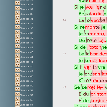
Chanson 33
Si
je
vø
l'è
r 
Chanson 34
Re
ga
£ar
dir
Chanson 35
La
nù
veô
té
Chanson 36
30
Chanson 37
SìÁ
re
mon
té
le
Chanson 38
Je
ra
man
tø
Chanson 39
Chanson 40
De
l'é
té
sès
Chanson 41
SìÁ
de
l'ô
ton
n
Chanson 42
Le
la
bör
dè
Chanson 43
35
Chanson 44
Je
ko
nø
lô
Chanson 45
SìÁ
l'i
vèr
kù
vre
Chanson 46
Chanson 47
Je
pré
san
l
Chanson 48
KìÁ
n'é
téin
dr
Chanson 49
Se
se
røtã
lè_
Chanson 50
40
Chanson 51
É
du
prin
ta
Chanson 52
É
de
kon
bié
Chanson 53
Chanson 54
KìÁ
pro
mè
trøtã