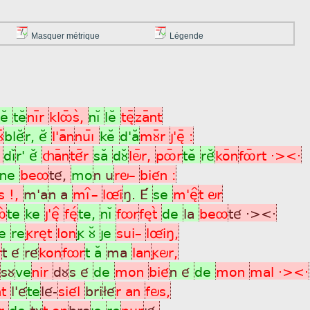
Masquer métrique
Légende
leÂ
teÂ
nìþr
klôýsã,
nìÁ
leÂ
tèÿ
zaÿnt
ÿ
bléÂ
r, éÂ
l'aÿn
nuìý
keÂ
d'aÂ
mùÿr
j'èÿ :
r
dìÁ
r' éÂ
çaÿn
téÿr
saÂ
dùÂ
löÿr,
pôýr
teÂ
réÂ
koÿn
fôýrt ·><·
ne
beô
té,
mo
n u
rö_
bién :
s !,
m'a
n a
mìî_
lûi
ñ. É
se
m'è^
t ör
ôÎ
te
ke
j'è^
fèÌ
te,
nìÁ
fôr
fètã
de
la
beô
té ·><·
se
re
grèt
lon
g ùÂ
je
sui_
lûiñ,
r
t é
ré
kon
fôr
t aÂ
ma
lan
gör,
sù
ve
nir
dù
s é
de
mon
bié
n é
de
mon
mal ·><·
nt
l'é
te
lé-
siél
bri
£é
r an
fös,
èr
de
tù
t on
bra
je
re
pur
jé,