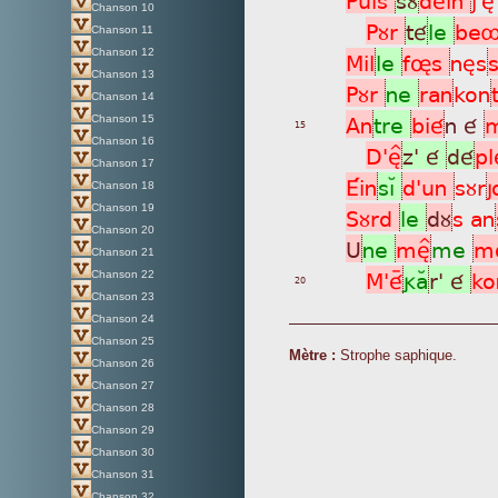
Chanson 10
Pùr
té
le
be
Chanson 11
Chanson 12
Mil
le
føs
nès
Chanson 13
Pùr
ne
ran
kon
Chanson 14
An
tre
bié
n é
Chanson 15
15
Chanson 16
D'è^
z' é
dé
pl
Chanson 17
Éin
sìÁ
d'un
sùr
Chanson 18
Chanson 19
Sùrd
le
dù
s an
Chanson 20
U
ne
mè^
me
m
Chanson 21
M'éÿ
gaÂ
r' é
ko
Chanson 22
20
Chanson 23
Chanson 24
Chanson 25
Mètre :
Strophe saphique.
Chanson 26
Chanson 27
Chanson 28
Chanson 29
Chanson 30
Chanson 31
Chanson 32