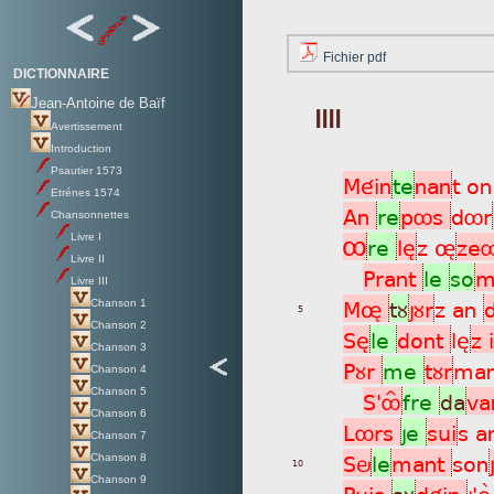
Fichier pdf
DICTIONNAIRE
Jean-Antoine de Baïf
IIII
Avertissement
Introduction
Psautier 1573
Méin
te
nan
t o
Etrénes 1574
An
re
pôs
dôr
Chansonnettes
Livre I
Ô
re
lè
z ø
ze
Livre II
Prant
le
so
m
Livre III
Mø
tù
jùr
z an
Chanson 1
5
Chanson 2
Sè
le
dont
lè
z 
Chanson 3
Pùr
me
tùr
ma
Chanson 4
Chanson 5
S'ôÎ
fre
da
va
Chanson 6
Lôrs
je
sui
s a
Chanson 7
Sö
le
mant
son
Chanson 8
10
Chanson 9
Puis
sù
déin
j'è