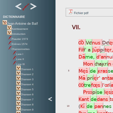
Fichier pdf
DICTIONNAIRE
Jean-Antoine de Baïf
VII.
Avertissement
Introduction
Psautier 1573
ÔÎ
Vé
nus
Dé
è
Etrénes 1574
Fi£
£' a
Juÿp
pi
tèr
Chansonnettes
Livre I
Daÿ
me,
d'an
nu
Livre II
Mon
ça
gri
n
Livre III
Mèsã
de
gras
s
Chanson 1
5
Chanson 2
Maÿ
pri
è
r' an
ta
Chanson 3
Ô
tre
føs
l'ûi
Chanson 4
Chanson 5
Prô
pi
se
lès
Chanson 6
Kant
de
dans
t
Chanson 7
(
Kìþ
de
pan
nes
Chanson 8
10
Chanson 9
Pùr
me
kon
fô