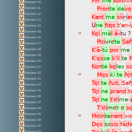
Chanson 10
Pron
te
de
vè
Chanson 11
Chanson 12
Kant
me
sùÿ
ri
a
Chanson 13
U
ne
føs
t'an-
Chanson 14
Kèl
maÂ
l a^_
tu 
Chanson 15
15
Chanson 16
Pô
vré
te
Saf
Chanson 17
K'a^-
tuÂ
pùr
me
Chanson 18
Chanson 19
K'ès
se
k'il
te
f
Chanson 20
Kon
te
kè
les
s
Chanson 21
Mès
kìÁ
te
fèÌ
Chanson 22
20
Chanson 23
Tèl
te
fuit,
Saf
Chanson 24
Tèl
ne
prand
t
Chanson 25
Chanson 26
Tèl
ne
t'éi
me-
Chanson 27
T'éi
mé
r é
s
Chanson 28
Méin
te
nant
vi
Chanson 29
25
Chanson 30
Dès
sù
sis
fa^
ç
Chanson 31
Tèl
k'i
l è^t,
par
f
Chanson 32