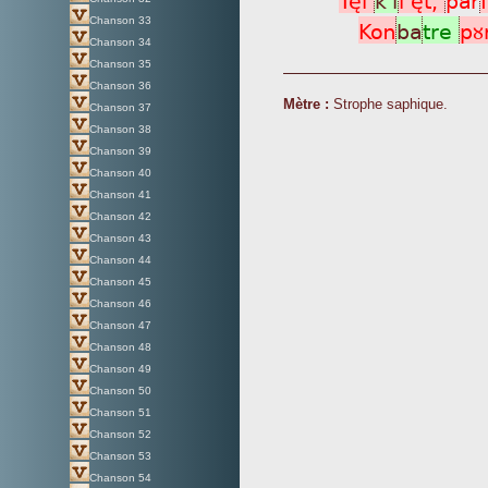
Chanson 33
Kon
ba
tre
pù
Chanson 34
Chanson 35
Chanson 36
Mètre :
Strophe saphique.
Chanson 37
Chanson 38
Chanson 39
Chanson 40
Chanson 41
Chanson 42
Chanson 43
Chanson 44
Chanson 45
Chanson 46
Chanson 47
Chanson 48
Chanson 49
Chanson 50
Chanson 51
Chanson 52
Chanson 53
Chanson 54