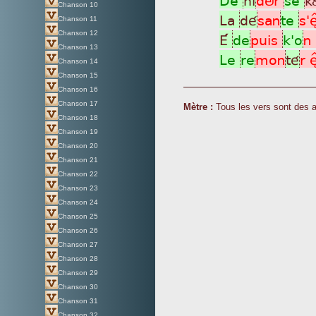
Chanson 10
La
dé
san
te
s'è
Chanson 11
Chanson 12
É
de
puis
k'o
n 
Chanson 13
Le
re
mon
té
r 
Chanson 14
Chanson 15
Chanson 16
Chanson 17
Mètre :
Tous les vers sont des 
Chanson 18
Chanson 19
Chanson 20
Chanson 21
Chanson 22
Chanson 23
Chanson 24
Chanson 25
Chanson 26
Chanson 27
Chanson 28
Chanson 29
Chanson 30
Chanson 31
Chanson 32