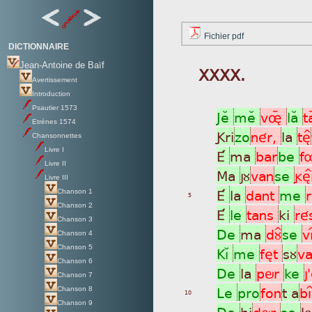
Fichier pdf
DICTIONNAIRE
Jean-Antoine de Baïf
XXXX.
Avertissement
Introduction
Psautier 1573
JeÂ
meÂ
vøý
laÂ
t
Etrénes 1574
Gri
zo
nér,
la
tè^
Chansonnettes
Livre I
É
ma
bar
be
f
Livre II
Ma
jù
van
se
gèì
Livre III
É
la
dant
me
r
Chanson 1
5
Chanson 2
É
le
tans
ki
ré
Chanson 3
De
ma
dù^
se
vì
Chanson 4
Chanson 5
KìÁ
me
fèt
sù
v
Chanson 6
De
la
pör
ke
j
Chanson 7
Le
pro
fon
t a
bì
Chanson 8
10
Chanson 9
De
hi
dör
se
k