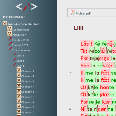
Fichier pdf
DICTIONNAIRE
Jean-Antoine de Baïf
LIIII
Avertissement
Introduction
Psautier 1573
Laÿs !
KeÂ
feÂ
rèÿ-
Etrénes 1574
Tùt
ré
zo
luÿ
j'é
t
Chansonnettes
Livre I
Pùr
tù
ja
mès
la
Livre II
San
la-
re
vør
Livre III
Il
me
la
fôÎt
s
Chanson 1
5
Chanson 2
Il
me
la
fôÎt
r
Chanson 3
ÔÊ
ké
le
hon
te
Chanson 4
Chanson 5
ÔÊ
ké
le
glø
re
Chanson 6
Pùr
se
le
kör
n
Chanson 7
Nìþ
ta
ri
gör
ne
Chanson 8
10
Chanson 9
Fié
r' é
kru
è
le