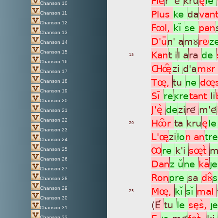
Chanson 10
Plus
ke
da
van
Chanson 11
Chanson 12
Fôl,
kìÁ
se
pan
Chanson 13
D'uÿ
n' a
mù
rö
z
Chanson 14
Kan
t i
l a
ra
de
Chanson 15
15
Chanson 16
ÇøÎ
zi
d'a
mùr
Chanson 17
Tø,
tu
ne
dø
Chanson 18
Chanson 19
Sìþ
re
gre
tant
li
Chanson 20
J'èã
de
zi
ré
m'é
Chanson 21
HôÎr
ta
kru
è
l
Chanson 22
20
Chanson 23
L'ø
zi
£o
n an
tre
Chanson 24
Ô
re
k'i
søtã
m
Chanson 25
Chanson 26
Dan
z uÂ
ne
kaÿ
j
Chanson 27
Ron
pre
sa
dù^
Chanson 28
Mø,
kìÁ
sìÁ
mal
Chanson 29
25
Chanson 30
(
É
tu
le
sèsã,
j
Chanson 31
È-
je
mé
fètã,
ki
Chanson 32