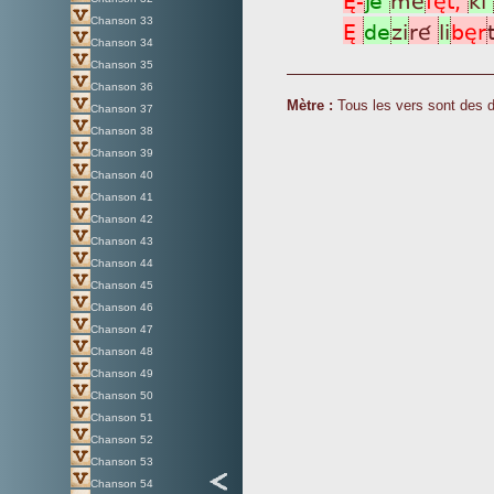
Chanson 33
È
de
zi
ré
li
bèr
Chanson 34
Chanson 35
Chanson 36
Mètre :
Tous les vers sont des 
Chanson 37
Chanson 38
Chanson 39
Chanson 40
Chanson 41
Chanson 42
Chanson 43
Chanson 44
Chanson 45
Chanson 46
Chanson 47
Chanson 48
Chanson 49
Chanson 50
Chanson 51
Chanson 52
Chanson 53
Chanson 54