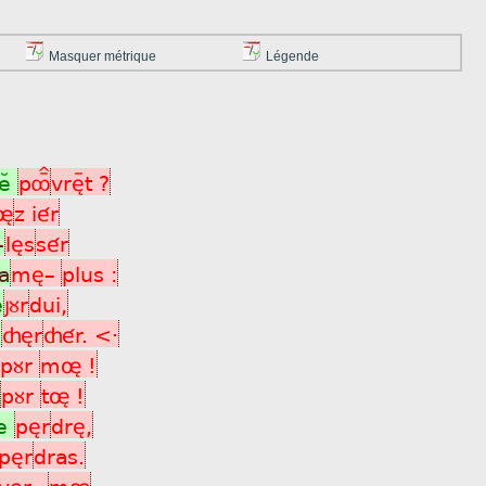
Masquer métrique
Légende
jeÂ
pôÏ
vrèÿt ?
ø
z iér
-
lès
sér
ja
mè_
plus :
e
jùr
dui,
e
çèr
çér. <·
pùr
mø !
pùr
tø !
e
pèr
drè,
pèr
dras.
vèr_
mø