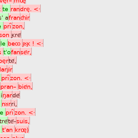
t
te
ran
drè. <·
s' a
fran
çir
e
prìî
zon,
son
gré
le
beô
jùg ! <·
s
t'o
fan
sér,
bèr
té,
lar
jir
e
prìî
zon. <·
pran_
bién,
i
ñar
dé
e
nùr
ri,
se
prìî
zon. <·
tré
té-
suis,
e
t'an
krø)
san
plus