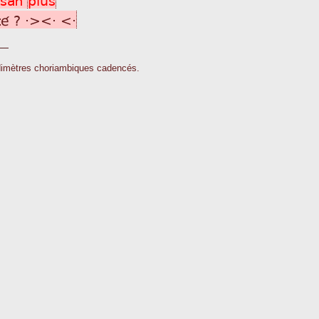
té ? ·><· <·
dimètres choriambiques cadencés.